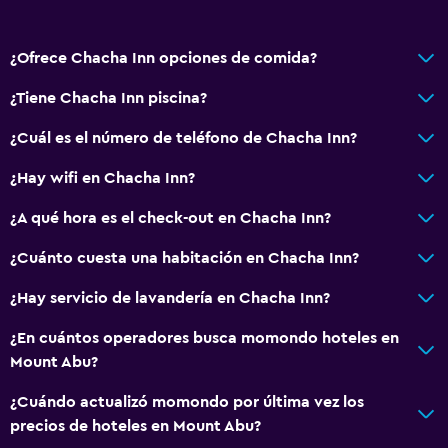
Ducha
Gorro de baño
¿Ofrece Chacha Inn opciones de comida?
Tina de baño
Secador de pelo
¿Tiene Chacha Inn piscina?
Aseo
¿Cuál es el número de teléfono de Chacha Inn?
Papel higiénico
¿Hay wifi en Chacha Inn?
Cepillo de dientes
¿A qué hora es el check-out en Chacha Inn?
Baño privado
¿Cuánto cuesta una habitación en Chacha Inn?
General
¿Hay servicio de lavandería en Chacha Inn?
Habitaciones familiares
¿En cuántos operadores busca momondo hoteles en
Vista al jardín
Mount Abu?
Piso de parquet o madera noble
¿Cuándo actualizó momondo por última vez los
Pantuflas
precios de hoteles en Mount Abu?
Sofá