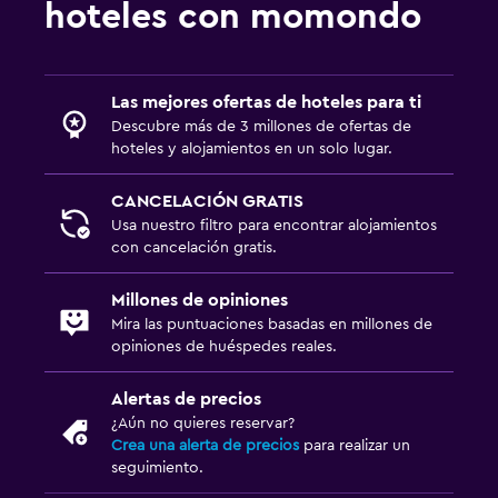
hoteles con momondo
Limpieza diaria
Botiquín de primeros auxilios
Cámaras CCTV en zonas comunes
Las mejores ofertas de hoteles para ti
Descubre más de 3 millones de ofertas de
Cámaras CCTV en el exterior
hoteles y alojamientos en un solo lugar.
Seguridad las 24 horas
CANCELACIÓN GRATIS
Usa nuestro filtro para encontrar alojamientos
Piscina y spa
con cancelación gratis.
Piscina privada
Millones de opiniones
Piscina al aire libre
Mira las puntuaciones basadas en millones de
Sauna
opiniones de huéspedes reales.
Piscina con vista
Alertas de precios
¿Aún no quieres reservar?
Estacionamiento y transporte
Crea una alerta de precios
para realizar un
seguimiento.
Servicio de traslado (gratis)