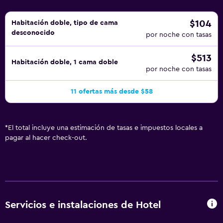
limpieza todos los días. Los servicios de ocio y
esparcimiento en este hotel incluyen una piscina al aire
$104
Habitación doble, tipo de cama
desconocido
libre. Se pueden practicar las actividades de ocio y
por noche con tasas
esparcimiento que se indican más abajo en las
$513
instalaciones o cerca del alojamiento (es posible que se
Habitación doble, 1 cama doble
por noche con tasas
aplique un recargo).
11 ofertas más desde $58
*
El total incluye una estimación de tasas e impuestos locales a
pagar al hacer check-out.
Servicios e instalaciones de Hotel