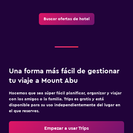
Estacionamiento gratuito
Valet parking
Buscar ofertas de hotel
Estacionamiento privado
Ideal para familias
Comidas para niños
Zona cubierta de juegos
Club infantil
Una forma más fácil de gestionar
Parque infantil
tu viaje a Mount Abu
Sistema de entretenimiento
Hacemos que sea súper fácil planificar, organizar y viajar
con los amigos o la familia. Trips es gratis y está
TV de pantalla plana
disponible para su uso independientemente del lugar en
el que reserves.
TV por cable o vía satélite
TV
Empezar a usar Trips