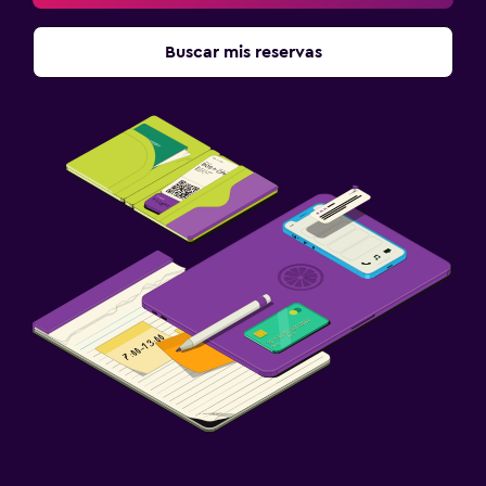
Accesibilidad y adecuación
Buscar mis reservas
Unidad ubicada en la planta baja
Tina de baño adaptada
Plantas superiores accesibles por escaleras
Habitación
Enchufe cerca de la cama
Armario o clóset
Zona de trabajo
Fax/fotocopiadora
Escritorio
Actividades
Entretenimiento nocturno