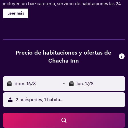
incluyen un bar-cafetería, servicio de habitaciones las 24
horas y servicio de tintorería. Se ofrece servicio de
Leer más
cambio de toallas a petición. Chacha Inn ofrece 32
alojamientos con aire acondicionado, minibar y caja
fuerte. Estos alojamientos ofrecen una zona de estar
separada. Las camas están vestidas con ropa de cama de
alta calidad. Se ofrece una televisión de pantalla plana con
canales por cable de suscripción. Los huéspedes pueden
Precio de habitaciones y ofertas de
utilizar los siguientes servicios disponibles en las
Chacha Inn
habitaciones: frigorífico y cafetera y tetera. Los baños
están equipados con ducha, zapatillas, artículos de higiene
personal gratuitos y cepillos de dientes y dentífrico. Este
dom. 16/8
-
lun. 17/8
hotel en Ābu Road ofrece acceso a Internet por cable y
wifi gratis. Entre las comodidades especialmente
pensadas para las personas en viaje de negocios se
2 huéspedes, 1 habitación
incluyen escritorio, periódicos gratuitos y teléfono. Las
habitaciones también incluyen botella de agua gratuita y
tabla de planchar con plancha. Es posible solicitar cambio
de toallas y cambio de sábanas. Se ofrece servicio de