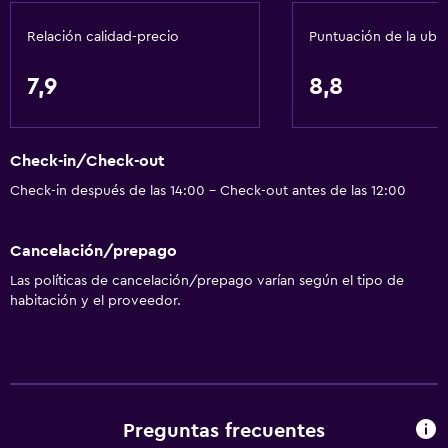
Papeleras
Relación calidad-precio
Puntuación de la ubi
Comedor
7,9
8,8
Tetera eléctrica
Bar de tapas
Check-in/Check-out
Restaurante
Check-in después de las 14:00 - Check-out antes de las 12:00
Bar/lounge
Desayuno en la habitación
Cancelación/prepago
Tetera/cafetera
Las políticas de cancelación/prepago varían según el tipo de
Nevera
habitación y el proveedor.
La comida se puede entregar en el alojamiento
Cafetera
Baño
Preguntas frecuentes