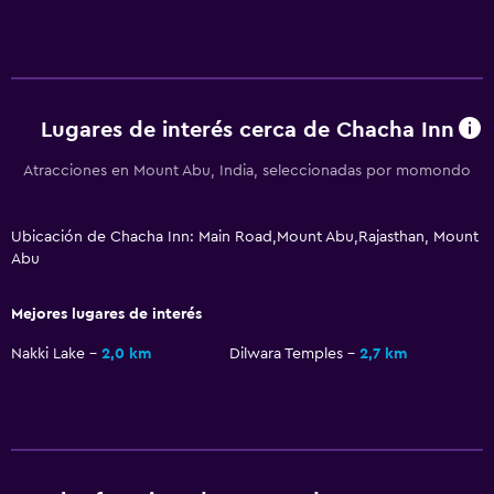
Teléfono
Vista a la montaña
Espacio de almacenamiento
Lugares de interés cerca de Chacha Inn
Servicios y facilidades
Atracciones en Mount Abu, India, seleccionadas por momondo
Renta de autos
Servicio de despertador
Ubicación de Chacha Inn: Main Road,Mount Abu,Rajasthan, Mount
Abu
Caja fuerte
Cambio de divisas
Mejores lugares de interés
Servicio de habitaciones
Nakki Lake
2,0 km
Dilwara Temples
2,7 km
Acceso con llave
Recepción 24 horas
Lavandería