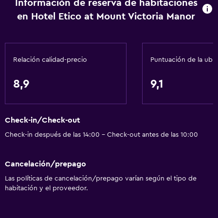
Información de reserva de habitaciones
Gel de ducha
en Hotel Etico at Mount Victoria Manor
Papeleras
Acondicionador
Relación calidad-precio
Puntuación de la ubi
Accesibilidad y adecuación
Unidad ubicada en la planta baja
8,9
9,1
Unidad accesible para personas en silla de ruedas
Accesibilidad
Check-in/Check-out
Ducha adaptada para silla de ruedas
Check-in después de las 14:00 - Check-out antes de las 10:00
Estacionamiento accesible
Para no fumadores
Cancelación/prepago
Inodoro con barras de apoyo
Las políticas de cancelación/prepago varían según el tipo de
Plantas superiores accesibles por escaleras
habitación y el proveedor.
Áreas designadas para fumadores