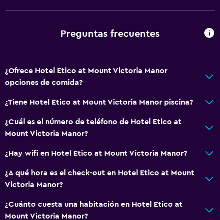
Baño
Ducha
Preguntas frecuentes
Secador de pelo
Aseo
¿Ofrece Hotel Etico at Mount Victoria Manor
Papel higiénico
opciones de comida?
Baño privado
¿Tiene Hotel Etico at Mount Victoria Manor piscina?
Ducha italiana
¿Cuál es el número de teléfono de Hotel Etico at
Mount Victoria Manor?
Sistema de entretenimiento
Biblioteca
¿Hay wifi en Hotel Etico at Mount Victoria Manor?
Sala de estar/TV compartida
¿A qué hora es el check-out en Hotel Etico at Mount
Libros
Victoria Manor?
¿Cuánto cuesta una habitación en Hotel Etico at
Habitación
Mount Victoria Manor?