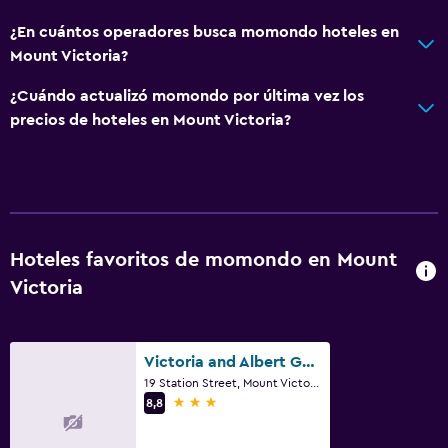
Mantas eléctricas
¿En cuántos operadores busca momondo hoteles en
Enchufe cerca de la cama
Mount Victoria?
Perchero
¿Cuándo actualizó momondo por última vez los
precios de hoteles en Mount Victoria?
Comedor
Tetera eléctrica
Restaurante
Nevera
Hoteles favoritos de momondo en Mount
General
Victoria
Habitaciones familiares
Alfombrado
Victoria and Albert Guesthouse
Espacio de almacenamiento
19 Station Street, Mount Victoria, NSW
3 estrellas
8,8
Salud y seguridad