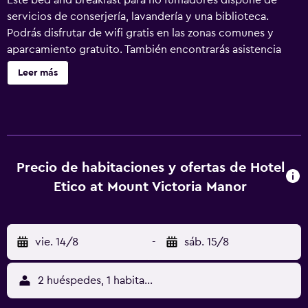
Este bed and breakfast para no fumadores dispone de
servicios de conserjería, lavandería y una biblioteca.
Podrás disfrutar de wifi gratis en las zonas comunes y
aparcamiento gratuito. También encontrarás asistencia
turística y para la compra de entradas, servicio de
Leer más
celebración de bodas y un jardín. Hotel Etico at Mount
Victoria Manor ofrece 16 alojamientos con secador de
pelo y artículos de higiene personal gratuitos. Las camas
están vestidas con ropa de cama de alta calidad. Este bed
and breakfast en Monte Victoria ofrece acceso a Internet
wifi gratis. Se ofrece servicio de limpieza todos los días y
Precio de habitaciones y ofertas de Hotel
es posible solicitar tabla de planchar con plancha.
Etico at Mount Victoria Manor
vie. 14/8
-
sáb. 15/8
2 huéspedes, 1 habitación