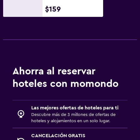
Limpieza diaria
$159
Botiquín de primeros auxilios
Cámaras CCTV en el exterior
Estacionamiento y transporte
Carga de vehículos eléctricos
Estacionamiento gratuito
Ahorra al reservar
Aire libre
hoteles con momondo
Terraza/patio
Jardín
Las mejores ofertas de hoteles para ti
Descubre más de 3 millones de ofertas de
Actividades
hoteles y alojamientos en un solo lugar.
Juegos de mesa/rompecabezas
CANCELACIÓN GRATIS
Sala de juegos