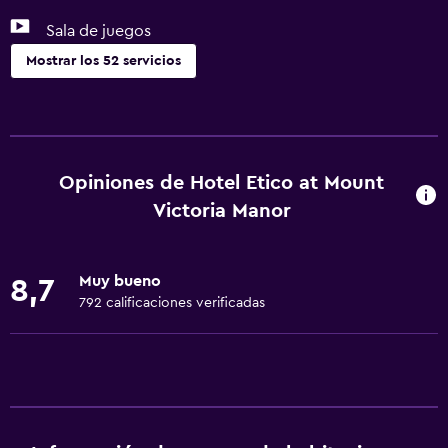
Sala de juegos
Mostrar los 52 servicios
Servicios básicos
Wifi gratis
Internet
Opiniones de Hotel Etico at Mount
Ropa de cama
Victoria Manor
Toallas
Ventilador
Muy bueno
8,7
Extinguidor
792 calificaciones verificadas
Artículos de aseo gratis
Champú
Alarma de humo
Calefacción