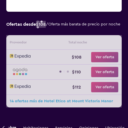
Ofertas desde
$108
/
Oferta más barata de precio por noche
Proveedor
Total noche
$108
Ver oferta
$110
Ver oferta
$112
Ver oferta
14 ofertas más de Hotel Etico at Mount Victoria Manor
Sobre
Habitaciones
Servicios
Opiniones
Ubicación