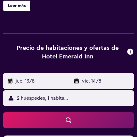
personal gratuitos. Este hotel en Devikolam ofrece acceso
Leer más
a Internet wifi gratis con una velocidad de 25 Mbps o más.
Se ofrece servicio de limpieza todos los días.
Precio de habitaciones y ofertas de
Hotel Emerald Inn
jue. 13/8
-
vie. 14/8
2 huéspedes, 1 habitación