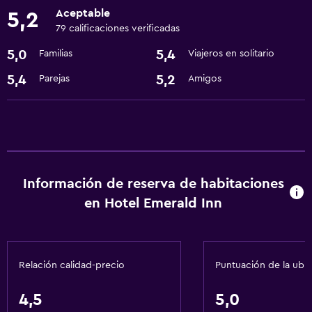
Recepción 24 horas
Aceptable
5,2
79 calificaciones verificadas
Accesibilidad y adecuación
5,0
5,4
Familias
Viajeros en solitario
Ascensor
5,4
5,2
Parejas
Amigos
Áreas designadas para fumadores
Salud y seguridad
Caja fuerte
Limpieza diaria
Información de reserva de habitaciones
en Hotel Emerald Inn
Servicios básicos
Aire acondicionado
Artículos de aseo gratis
Relación calidad-precio
Puntuación de la ubi
Estacionamiento y transporte
4,5
5,0