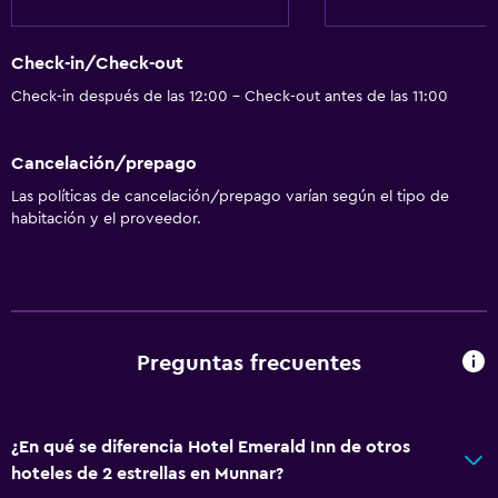
Traslado aeropuerto
Sistema de entretenimiento
Check-in/Check-out
TV por cable o vía satélite
Check-in después de las 12:00 - Check-out antes de las 11:00
Lavandería
Cancelación/prepago
Lavandería
Las políticas de cancelación/prepago varían según el tipo de
habitación y el proveedor.
Actividades
Bicicletas
General
Preguntas frecuentes
Espacio de almacenamiento
¿En qué se diferencia Hotel Emerald Inn de otros
hoteles de 2 estrellas en Munnar?