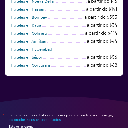
a partir de $16
Hoteles en Nueva Delhi
a partir de $141
Hoteles en Hassan
a partir de $355
Hoteles en Bombay
a partir de $34
Hoteles en Katra
a partir de $414
Hoteles en Gulmarg
a partir de $44
Hoteles en Amritsar
Hoteles en Hyderabad
a partir de $56
Hoteles en Jaipur
a partir de $68
Hoteles en Gurugram
a partir de $36
Hoteles en Agra
momondo siempre trata de obtener precios exactos, sin embargo,
*
los precios no están garantizados
.
Esta es la razón: