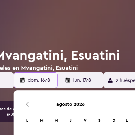
vangatini, Esuatini
eles en Mvangatini, Esuatini
dom. 16/8
-
lun. 17/8
2 huéspe
agosto 2026
s de opciones de hoteles y alojamientos.
L
M
M
J
V
S
D
L