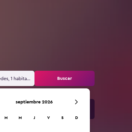
Buscar
des, 1 habitación
septiembre 2026
M
M
J
V
S
D