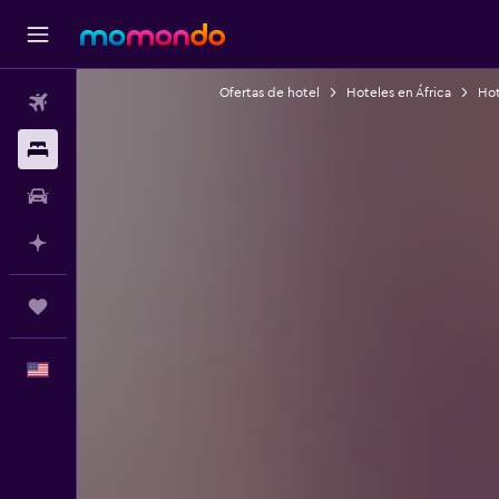
Ofertas de hotel
Hoteles en África
Hot
Vuelos
Alojamientos
Autos
Planifica con IA
Trips
Español