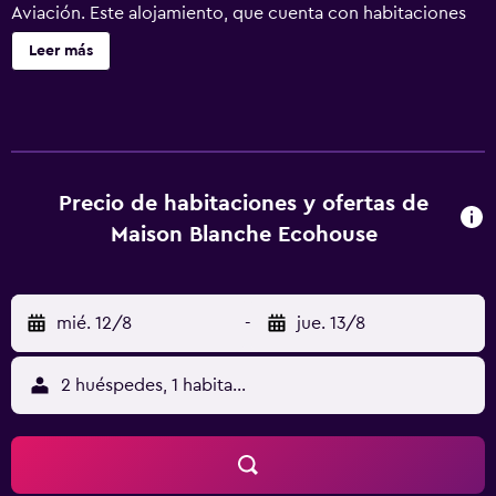
Aviación. Este alojamiento, que cuenta con habitaciones
familiares, también ofrece zona de juegos infantil. El
Leer más
alojamiento dispone de servicio de habitaciones y
recepción 24 horas. En el hotel, las habitaciones disponen
de patio. En Maison Blanche Ecohousе, cada habitación
dispone de aire acondicionado y TV de pantalla plana, y
algunas también ofrecen balcón. La clientela puede
practicar actividades en Mytnitsa y alrededores, como
Precio de habitaciones y ofertas de
senderismo. Alexandria Dendropark está a 44 km del
Maison Blanche Ecohouse
alojamiento, y Estadio Olímpico está a 45 km.
mié. 12/8
-
jue. 13/8
2 huéspedes, 1 habitación