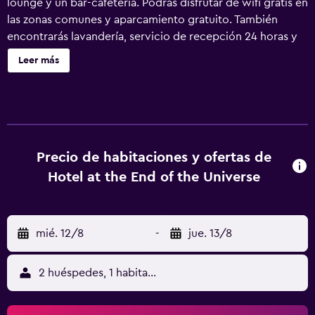
lounge y un bar-cafetería. Podrás disfrutar de wifi gratis en
las zonas comunes y aparcamiento gratuito. También
encontrarás lavandería, servicio de recepción 24 horas y
una zona recreativa o sala de juegos. Hotel at the End of
Leer más
the Universe ofrece 17 alojamientos con botella de agua
gratuita y artículos de higiene personal gratuitos. Este
hotel en Nagarkot ofrece acceso a Internet wifi gratis. Los
baños están equipados con ducha. Se ofrece servicio de
limpieza todos los días. Se pueden practicar las
actividades de ocio y esparcimiento que se indican más
Precio de habitaciones y ofertas de
abajo en las instalaciones o cerca del alojamiento (es
Hotel at the End of the Universe
posible que se aplique un recargo).
mié. 12/8
-
jue. 13/8
2 huéspedes, 1 habitación