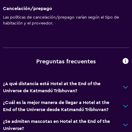
Alfombrado
Cancelación/prepago
Vista a la montaña
Las políticas de cancelación/prepago varían según el tipo de
Vista a la ciudad
habitación y el proveedor.
Espacio de almacenamiento
Accesibilidad y adecuación
Unidad ubicada en la planta baja
Preguntas frecuentes
Habitaciones para no fumadores disponibles
Mascotas permitidas bajo consulta (pueden aplicar cargos
¿A qué distancia está Hotel at the End of the
extra)
Universe de Katmandú Tribhuvan?
Estacionamiento accesible
¿Cuál es la mejor manera de llegar a Hotel at the
Almohada sin plumas
End of the Universe desde Katmandú Tribhuvan?
Plantas superiores accesibles por escaleras
¿Se admiten mascotas en Hotel at the End of the
Áreas designadas para fumadores
Universe?
Entrada privada