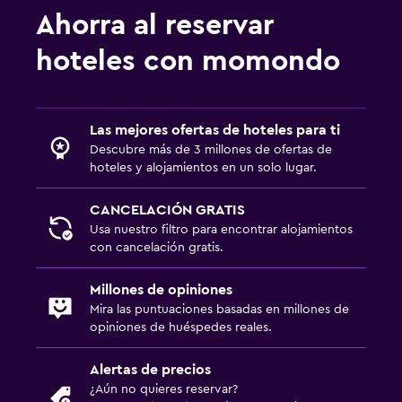
Sistema de entretenimiento
Ahorra al reservar
TV de pantalla plana
hoteles con momondo
Biblioteca
Sala de estar/TV compartida
TV por cable o vía satélite
Las mejores ofertas de hoteles para ti
Descubre más de 3 millones de ofertas de
TV
hoteles y alojamientos en un solo lugar.
Estacionamiento y transporte
CANCELACIÓN GRATIS
Usa nuestro filtro para encontrar alojamientos
Traslado aeropuerto
con cancelación gratis.
Estacionamiento gratuito
Millones de opiniones
Estacionamiento privado
Mira las puntuaciones basadas en millones de
Servicio de traslado (cargo adicional)
opiniones de huéspedes reales.
Alertas de precios
Ideal para familias
¿Aún no quieres reservar?
Zona cubierta de juegos