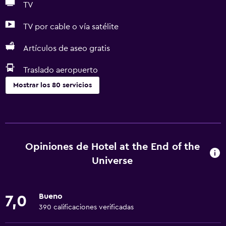
TV
TV por cable o vía satélite
Artículos de aseo gratis
Traslado aeropuerto
Mostrar los 80 servicios
Servicios y facilidades
Renta de autos
Servicio de despertador
Opiniones de Hotel at the End of the
Caja fuerte
Universe
Cambio de divisas
Instalaciones para reuniones
Bueno
7,0
Minimercado en las instalaciones
390 calificaciones verificadas
Boletos de transporte público