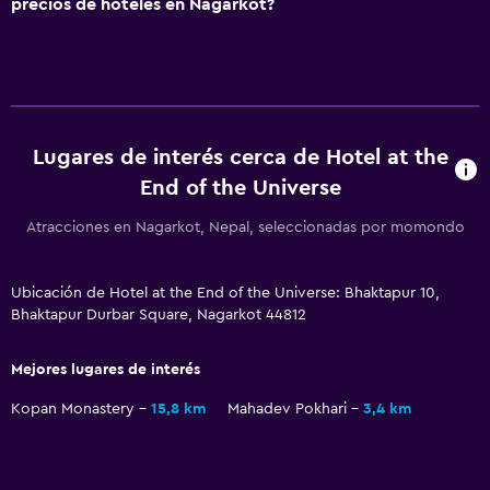
precios de hoteles en Nagarkot?
Ducha
Aseo
Papel higiénico
Baño privado
Lugares de interés cerca de Hotel at the
Aire libre
End of the Universe
Terraza/patio
Atracciones en Nagarkot, Nepal, seleccionadas por momondo
Parrilla
Terraza
Ubicación de Hotel at the End of the Universe: Bhaktapur 10,
Bhaktapur Durbar Square, Nagarkot 44812
Muebles de exterior
Chimenea exterior
Mejores lugares de interés
Jardín
Kopan Monastery
15,8 km
Mahadev Pokhari
3,4 km
Comedor
Tetera eléctrica