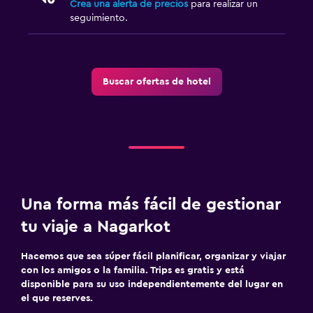
Crea una alerta de precios
para realizar un
seguimiento.
Equipo infantil para zona de juegos al aire libre
Parque infantil
Buscar ofertas de hotel
Habitación
Enchufe cerca de la cama
Perchero
Lavandería
Lavandería
Una forma más fácil de gestionar
tu viaje a Nagarkot
Zona de trabajo
Escritorio
Hacemos que sea súper fácil planificar, organizar y viajar
con los amigos o la familia. Trips es gratis y está
disponible para su uso independientemente del lugar en
Salud y seguridad
el que reserves.
Limpieza diaria