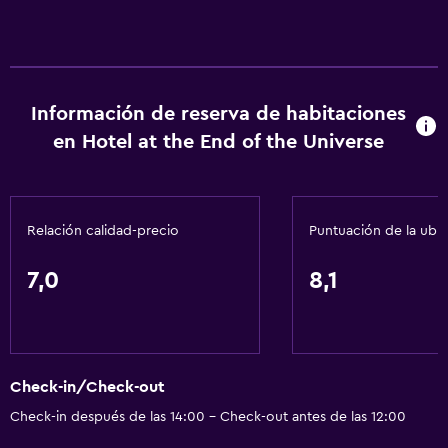
Servicio de habitaciones
Acceso con llave
Capilla/templo
Información de reserva de habitaciones
Check-in/check-out privado
en Hotel at the End of the Universe
Recepción 24 horas
General
Relación calidad-precio
Puntuación de la ubi
Habitaciones familiares
Zona de estar
7,0
8,1
Vista al jardín
Piso de parquet o madera noble
Pantuflas
Check-in/Check-out
Posibilidad de habitaciones conectadas
Check-in después de las 14:00 - Check-out antes de las 12:00
Sofá