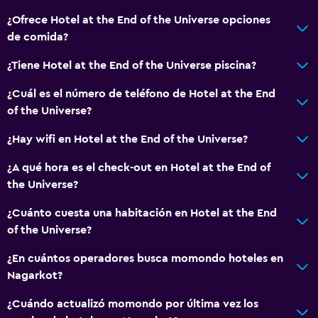
¿Ofrece Hotel at the End of the Universe opciones
de comida?
Servicios básicos
Wifi gratis
¿Tiene Hotel at the End of the Universe piscina?
Internet
¿Cuál es el número de teléfono de Hotel at the End
Ropa de cama
of the Universe?
Toallas
¿Hay wifi en Hotel at the End of the Universe?
Ventilador
¿A qué hora es el check-out en Hotel at the End of
Artículos de aseo gratis
the Universe?
Adaptador
¿Cuánto cuesta una habitación en Hotel at the End
Papeleras
of the Universe?
¿En cuántos operadores busca momondo hoteles en
Baño
Nagarkot?
Baño compartido
¿Cuándo actualizó momondo por última vez los
Baño compartido