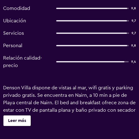
Comodidad
9,8
Ubicación
9,7
Servicios
9,7
Personal
9,8
Relación calidad-
9,4
precio
Denson Villa dispone de vistas al mar, wifi gratis y parking
privado gratis. Se encuentra en Nairn, a 10 min a pie de
Playa central de Nairn. El bed and breakfast ofrece zona de
estar con TV de pantalla plana y baño privado con secador
de pelo y ducha. Denson Villa ofrece desayuno
Leer más
continental o vegetariano. Castillo de Inverness está a 27
km del alojamiento, y Castle Stuart Golf Links está a 17 km.