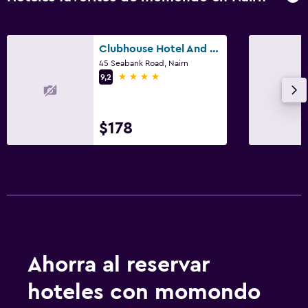
Clubhouse Hotel And Orchid Restaurant
45 Seabank Road, Nairn
4 estrellas
9,2
$178
Ahorra al reservar
hoteles con momondo