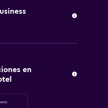
usiness
ciones en
otel
uerto