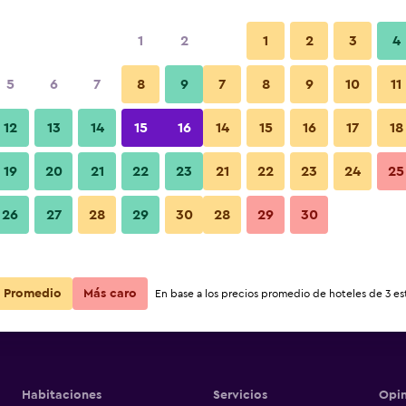
1
2
1
2
3
4
5
6
7
8
9
7
8
9
10
11
Habitación
12
13
14
15
16
14
15
16
17
18
Ver precios
ness Hotel
19
20
21
22
23
21
22
23
24
25
Fotos
26
27
28
29
30
28
29
30
Ver precios
ness Hotel
Ver precios
ness Hotel
Promedio
Más caro
En base a los precios promedio de hoteles de 3 est
Habitaciones
Servicios
Opin