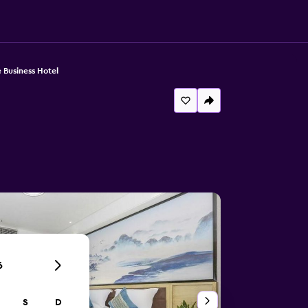
 Business Hotel
6
S
D