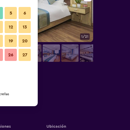
5
6
12
13
1/21
Habitación
19
20
26
27
rellas
iones
Ubicación