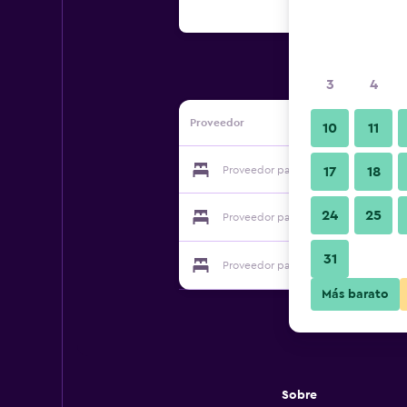
3
4
Proveedor
10
11
Proveedor para Huiren Boutique Busi
17
18
24
25
Proveedor para Huiren Boutique Busi
31
Proveedor para Huiren Boutique Busi
Más barato
Sobre