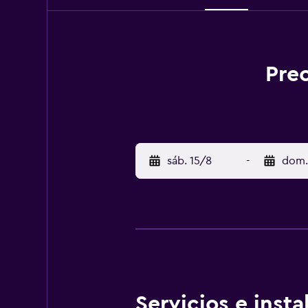
Prec
sáb. 15/8
-
dom.
Servicios e inst