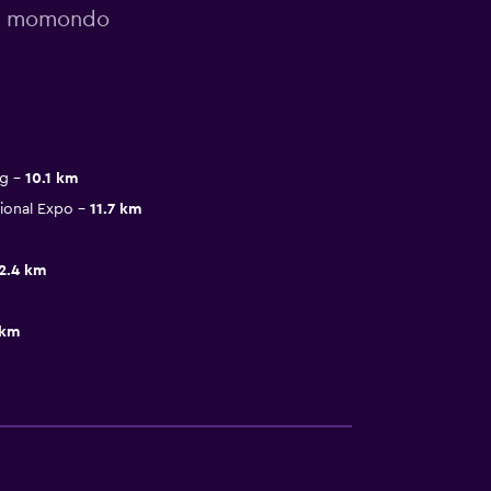
or momondo
ng
10.1 km
ional Expo
11.7 km
2.4 km
 km