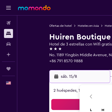
Vuelos
Ofertas de hotel
Hoteles en Asia
Hote
Alojamientos
Huiren Boutique
Autos
Hotel de 3 estrellas con Wifi gratis
3 estrellas
Planifica con IA
No. 1189 Yingbin Middle Avenue,
+86 791 8570 9888
Trips
sáb. 15/8
-
Español
2 huéspedes, 1 habitación
Bus
L
M