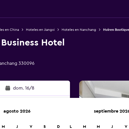
les en China
Hoteles en Jiangxi
Hoteles en Nanchang
Huiren Boutique
 Business Hotel
 Nanchang 330096
dom. 16/8
agosto 2026
septiembre 202
car
M
J
V
S
D
L
M
M
J
V