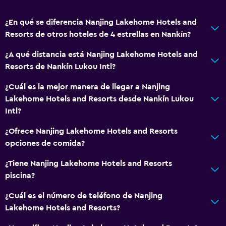
Servicio de planchado
Servicios de lavandería/tintorería
¿En qué se diferencia Nanjing Lakehome Hotels and
Resorts de otros hoteles de 4 estrellas en Nankín?
Comedor
¿A qué distancia está Nanjing Lakehome Hotels and
Restaurante
Resorts de Nankín Lukou Intl?
Bar/lounge
¿Cuál es la mejor manera de llegar a Nanjing
Desayuno en la habitación
Lakehome Hotels and Resorts desde Nankín Lukou
Intl?
Actividades
¿Ofrece Nanjing Lakehome Hotels and Resorts
Salón de belleza
opciones de comida?
Mesa de billar
¿Tiene Nanjing Lakehome Hotels and Resorts
piscina?
Salud y seguridad
¿Cuál es el número de teléfono de Nanjing
Caja fuerte
Lakehome Hotels and Resorts?
Cámaras CCTV en zonas comunes