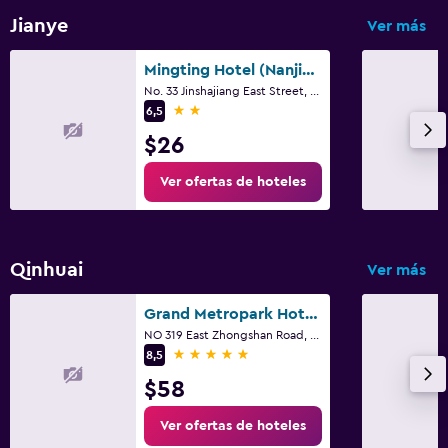
Jianye
Ver más
Mingting Hotel (Nanjing Hexi International Expo Center)
No. 33 Jinshajiang East Street, Nankín
2 estrellas
6,5
$26
Ver ofertas de hoteles
Qinhuai
Ver más
Grand Metropark Hotel Nanjing
NO 319 East Zhongshan Road, Nankín
5 estrellas
8,5
$58
Ver ofertas de hoteles