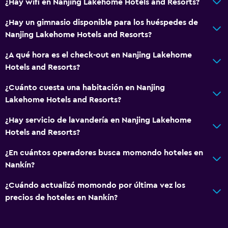
¿Hay wifi en Nanjing Lakehome Hotels and Resorts?
Estacionamiento y transporte
¿Hay un gimnasio disponible para los huéspedes de
Traslado al aeropuerto (con cargos)
Nanjing Lakehome Hotels and Resorts?
¿A qué hora es el check-out en Nanjing Lakehome
General
Hotels and Resorts?
Espacio de almacenamiento
¿Cuánto cuesta una habitación en Nanjing
Lakehome Hotels and Resorts?
Ideal para familias
¿Hay servicio de lavandería en Nanjing Lakehome
Comidas para niños
Hotels and Resorts?
Gimnasio
¿En cuántos operadores busca momondo hoteles en
Nankín?
Gimnasio
¿Cuándo actualizó momondo por última vez los
precios de hoteles en Nankín?