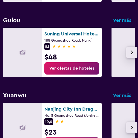
Gulou
Ver más
Suning Universal Hotel All-Suites
188 Guangzhou Road, Nankín
5 estrellas
8,1
$48
Ver ofertas de hoteles
Xuanwu
Ver más
Nanjing City Inn Dragon International
No. 5 Guangzhou Road (Junlin Guoji), Nankín
2 estrellas
10,0
$23