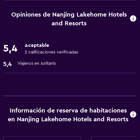
Renta de autos
Check-out exprés
Opiniones de Nanjing Lakehome Hotels
Servicio de conserjería
and Resorts
Caja fuerte
Cambio de divisas
Aceptable
5,4
Instalaciones para reuniones
2 calificaciones verificadas
Servicio de habitaciones
5,4
Viajeros en solitario
Recepción 24 horas
Piscina y spa
Masajes
Sauna
Información de reserva de habitaciones
Spa
en Nanjing Lakehome Hotels and Resorts
Piscina (cubierta)
Vapor