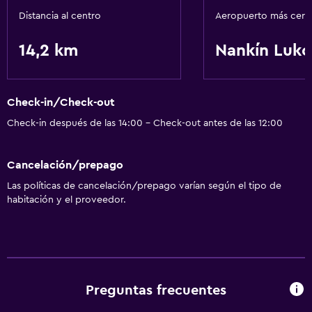
Distancia al centro
Aeropuerto más cer
Servicios básicos
14,2 km
Nankín Luko
Wifi gratis
Wifi disponible en todas las instalaciones
Internet
Check-in/Check-out
Check-in después de las 14:00 - Check-out antes de las 12:00
Extinguidor
Accesibilidad y adecuación
Cancelación/prepago
Accesibilidad
Las políticas de cancelación/prepago varían según el tipo de
habitación y el proveedor.
Ascensor
Áreas designadas para fumadores
Lavandería
Preguntas frecuentes
Lavandería