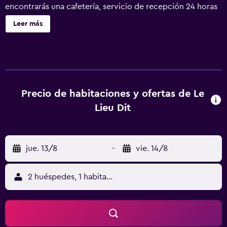
encontrarás una cafetería, servicio de recepción 24 horas
y un supermercado. Se ofrece un servicio de limpieza a
Leer más
petición. Le Lieu Dit ofrece 31 alojamientos con periódicos
gratuitos entre semana y artículos de higiene personal
gratuitos. Las camas están vestidas con ropa de cama de
alta calidad. Los huéspedes pueden navegar por la web
gracias a nuestro acceso a Internet wifi gratis. Los baños
están equipados con ducha con cabezal de ducha tipo
Precio de habitaciones y ofertas de Le
lluvia. Es posible solicitar tabla de planchar con plancha,
Lieu Dit
cambio de toallas y cambio de sábanas. Se ofrece servicio
de limpieza todos los días. Se pueden practicar las
actividades de ocio y esparcimiento que se indican más
jue. 13/8
-
vie. 14/8
abajo en las instalaciones o cerca del alojamiento (es
posible que se aplique un recargo).
2 huéspedes, 1 habitación