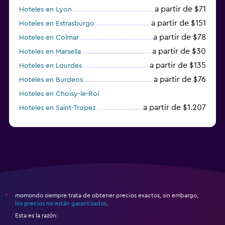
a partir de $71
Hoteles en Lyon
a partir de $151
Hoteles en Estrasburgo
a partir de $78
Hoteles en Colmar
a partir de $30
Hoteles en Marsella
a partir de $135
Hoteles en Lourdes
a partir de $76
Hoteles en Burdeos
Hoteles en Choisy-le-Roi
a partir de $1.207
Hoteles en Saint-Tropez
a partir de $68
Hoteles en Montpellier
momondo siempre trata de obtener precios exactos, sin embargo,
*
los precios no están garantizados
.
Esta es la razón: