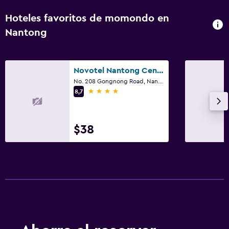
Hoteles favoritos de momondo en
Nantong
Novotel Nantong Center
No. 208 Gongnong Road, Nantong
4 estrellas
8,7
$38