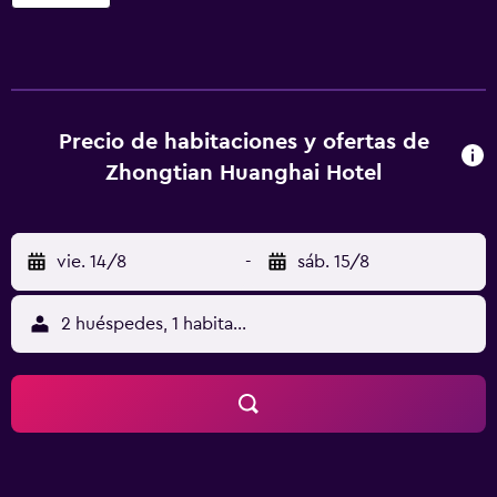
internet inalámbrico. El hotel cuenta con habitaciones con
canales por cable/satélite, minibar y una nevera, además
de todas las comodidades necesarias para asegurarte una
estancia muy agradable. Además, pueden prepararse
bebidas calientes con los suministros de cortesía para
hacer té y café. Los huéspedes del hotel pueden probar la
Precio de habitaciones y ofertas de
comida china que se ofrece en el restaurante, que además
Zhongtian Huanghai Hotel
es una alternativa muy cómoda para aquellos que desean
no alejarse de la propiedad a la hora de comer.
vie. 14/8
-
sáb. 15/8
2 huéspedes, 1 habitación