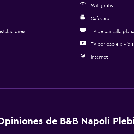
Wifi gratis
Cafetera
nstalaciones
TV de pantalla plan
TV por cable o vía s
Internet
Comedor
Tetera eléctrica
aciones
Minibar
Cocina compartida
Microondas
Opiniones de B&B Napoli Plebi
Cocina