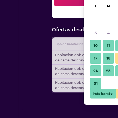
Bus
L
M
$101
Ofertas desde
/
Oferta m
3
4
Tipo de habitación
Proveedo
10
11
Habitación doble, tipo
17
18
de cama desconocido
Habitación doble, tipo
24
25
de cama desconocido
Habitación doble, tipo
31
de cama desconocido
Más barato