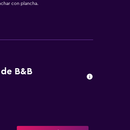
anchar con plancha.
s de B&B