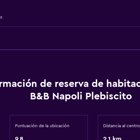
Desayuno en la habitaci
Tetera/cafetera
as
Tetera
Nevera
Cafetera
ormación de reserva de habita
B&B Napoli Plebiscito
Baño
Ducha
Puntuación de la ubicación
Distancia al centro
Bidé
9,8
2,1 km