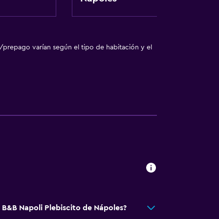
/prepago varían según el tipo de habitación y el
ento
tida
te
á B&B Napoli Plebiscito de Nápoles?