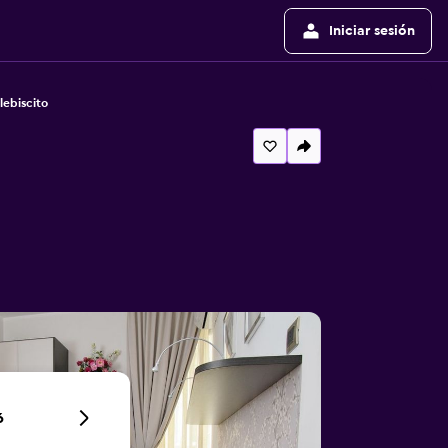
Iniciar sesión
lebiscito
6