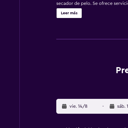
secador de pelo. Se ofrece servicio
Leer más
Pr
vie. 14/8
-
sáb. 