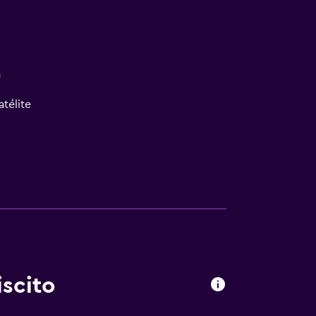
a
atélite
scito