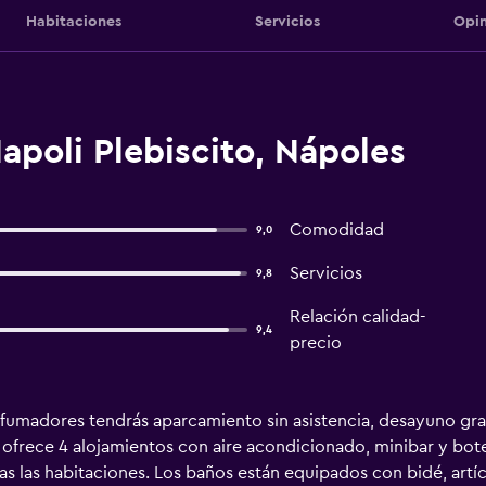
Habitaciones
Servicios
Opin
poli Plebiscito, Nápoles
Comodidad
9,0
Servicios
9,8
Relación calidad-
9,4
precio
fumadores tendrás aparcamiento sin asistencia, desayuno gratu
 ofrece 4 alojamientos con aire acondicionado, minibar y bote
das las habitaciones. Los baños están equipados con bidé, artí