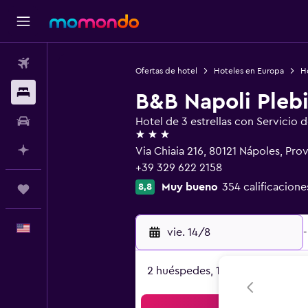
Vuelos
Ofertas de hotel
Hoteles en Europa
Ho
Alojamientos
B&B Napoli Plebi
Autos
Hotel de 3 estrellas con Servicio 
3 estrellas
Planifica con IA
Via Chiaia 216, 80121 Nápoles, Pro
+39 329 622 2158
Muy bueno
354 calificacione
8,8
Trips
Español
vie. 14/8
-
2 huéspedes, 1 habitación