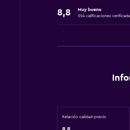
Extinguidor
Muy bueno
8,8
Artículos de aseo gratis
354 calificaciones verificad
Champú
Alarma de humo
Calefacción
Adaptador
Gel de ducha
Aire acondicionado
Inf
Papeleras
Acondicionador
General
Vista a una calle tranquila
Relación calidad-precio
Zona de estar
8,8