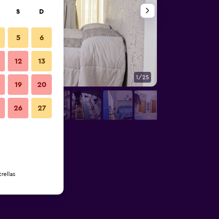
S
D
5
6
12
13
1/25
Servicio de la habit
19
20
26
27
rellas