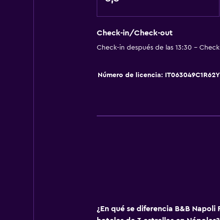
Vista al patio interior
Insonorización
Vista a punto de interés
Check-in/Check-out
Check-in después de las 13:30 - Check-
Casilleros
Piso de mosaico/mármol
Número de licencia: IT063049C1R62
Vista a la ciudad
Espacio de almacenamiento
Accesibilidad y adecuación
Ascensor
Ascensor disponible
Almohada hipoalergénica
Para no fumadores
Almohada sin plumas
¿En qué se diferencia B&B Napoli 