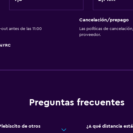
Secador de pelo
Aseo
Papel higiénico
Cancelación/prepago
out antes de las 11:00
Las políticas de cancelación
Baño privado
proveedor.
Y4YRC
Sistema de entretenimi
TV de pantalla plana
Sala de estar/TV compar
Preguntas frecuentes
TV por cable o vía satéli
TV
Plebiscito de otros
¿A qué distancia est