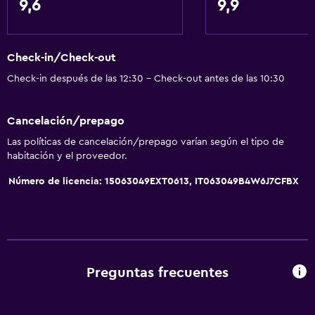
9,6
9,9
Wifi gratis
Wifi disponible en todas las instalaciones
Check-in/Check-out
Internet
Check-in después de las 12:30 - Check-out antes de las 10:30
Ropa de cama
Toallas
Cancelación/prepago
Extinguidor
Las políticas de cancelación/prepago varían según el tipo de
Artículos de aseo gratis
habitación y el proveedor.
Champú
Número de licencia: 15063049EXT0613, IT063049B4W6J7CFBX
Alarma de humo
Calefacción
Gel de ducha
Aire acondicionado
Preguntas frecuentes
Papeleras