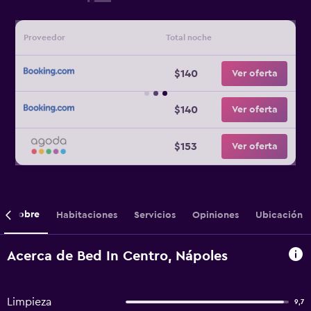
Proveedor
Total noche
$140
Ver oferta
$140
Ver oferta
$153
Ver oferta
Sobre
Habitaciones
Servicios
Opiniones
Ubicación
Acerca de Bed In Centro, Nápoles
Limpieza
9,7