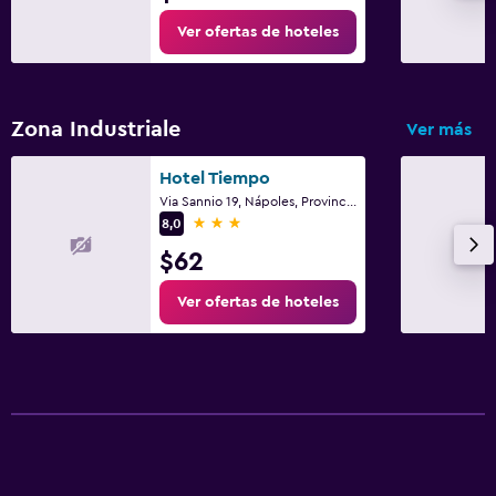
Ver ofertas de hoteles
Actividades
Bicicletas
Clases de cocina
Zona Industriale
Ver más
Hotel Tiempo
Aire libre
Via Sannio 19, Nápoles, Provincia de Nápoles
Terraza
3 estrellas
8,0
$62
Lavandería
Ver ofertas de hoteles
Plancha y tabla de planchar
Ideal para familias
Cuna/cama nido disponibles