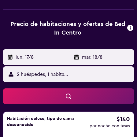
la carta o italiano. Bed In Centro ofrece servicio de alquiler
de bicicletas. Cerca del alojamiento hay puntos de interés
como Via Chiaia, Molo Beverello y Galleria Borbonica. El
aeropuerto (Aeropuerto internacional de Nápoles) está a
Precio de habitaciones y ofertas de Bed
10 km, y el alojamiento ofrece servicio de traslado de
In Centro
pago para ir o volver del aeropuerto.
lun. 17/8
-
mar. 18/8
2 huéspedes, 1 habitación
$140
Habitación deluxe, tipo de cama
desconocido
por noche con tasas