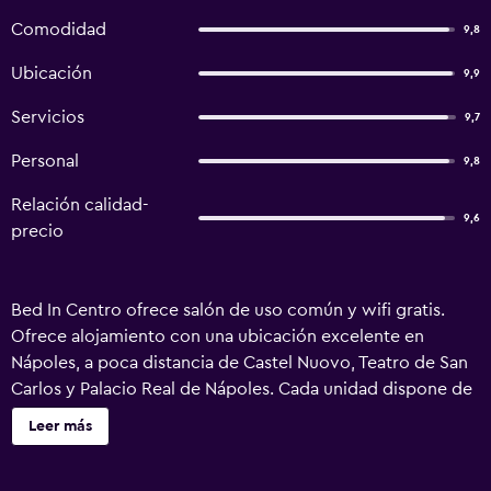
Comodidad
9,8
Ubicación
9,9
Servicios
9,7
Personal
9,8
Relación calidad-
9,6
precio
Bed In Centro ofrece salón de uso común y wifi gratis.
Ofrece alojamiento con una ubicación excelente en
Nápoles, a poca distancia de Castel Nuovo, Teatro de San
Carlos y Palacio Real de Nápoles. Cada unidad dispone de
baño privado, ducha, aire acondicionado, TV de pantalla
Leer más
plana y nevera. Algunas unidades disponen de zona de
estar y/o balcón. El bed and breakfast ofrece desayuno a