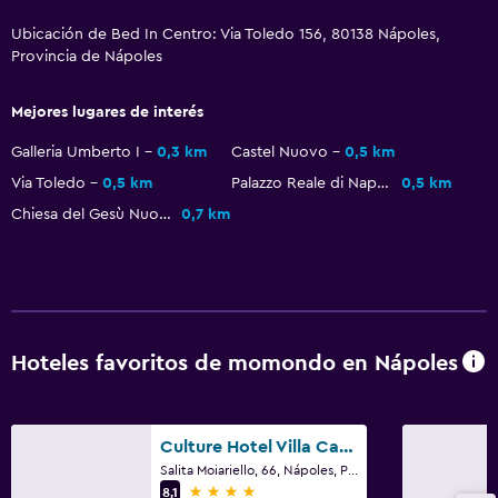
Ducha
Ubicación de Bed In Centro: Via Toledo 156, 80138 Nápoles,
Gorro de baño
Provincia de Nápoles
Bidé
Secador de pelo
Mejores lugares de interés
Aseo
Galleria Umberto I
0,3 km
Castel Nuovo
0,5 km
Papel higiénico
Via Toledo
0,5 km
Palazzo Reale di Napoli
0,5 km
Baño privado
Chiesa del Gesù Nuovo
0,7 km
Ducha italiana
Estacionamiento y transporte
Carga de vehículos eléctricos
Hoteles favoritos de momondo en Nápoles
Estacionamiento
Traslado al aeropuerto (con cargos)
Culture Hotel Villa Capodimonte
Valet parking
Salita Moiariello, 66, Nápoles, Provincia de Nápoles
Servicio de traslado (cargo adicional)
4 estrellas
8,1