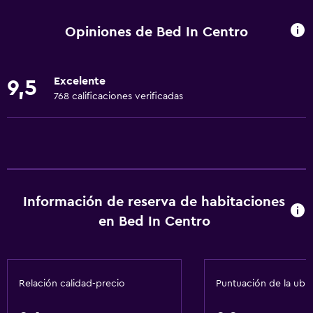
Ascensor
Silla para ducha
Opiniones de Bed In Centro
Ascensor disponible
Hipoalergénico
Excelente
9,5
Almohada hipoalergénica
768 calificaciones verificadas
Habitación hipoalergénica
Para no fumadores
Fregadero bajo
Almohada sin plumas
Información de reserva de habitaciones
Inodoro con barras de apoyo
en Bed In Centro
Plantas superiores accesibles por ascensor
Áreas designadas para fumadores
Entrada privada
Relación calidad-precio
Puntuación de la ubi
Servicios básicos