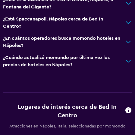
Servicios y facilidades
Fontana del Gigante?
Cajero automático/banco
¿Está Spaccanapoli, Nápoles cerca de Bed In
Servicio de conserjería
Centro?
Caja fuerte
¿En cuántos operadores busca momondo hoteles en
Boletos de transporte público
Nápoles?
Mostrador de información turística
¿Cuándo actualizó momondo por última vez los
Acceso con llave
precios de hoteles en Nápoles?
Acceso con tarjeta
Check-out exprés
Botella de agua
Check-in/check-out privado
Lugares de interés cerca de Bed In
Centro
Baño
Inodoro adaptado
Atracciones en Nápoles, Italia, seleccionadas por momondo