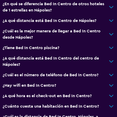
¿En qué se diferencia Bed In Centro de otros hoteles
General
de 1 estrellas en Nápoles?
Vista a una calle tranquila
¿A qué distancia está Bed In Centro de Nápoles?
Habitaciones familiares
Zona de estar
¿Cuál es la mejor manera de llegar a Bed In Centro
desde Nápoles?
Vista al patio interior
Posibilidad de habitaciones conectadas
¿Tiene Bed In Centro piscina?
Sofá
¿A qué distancia está Bed In Centro del centro de
Habitaciones insonorizadas
Nápoles?
Insonorización
¿Cuál es el número de teléfono de Bed In Centro?
Casilleros
¿Hay wifi en Bed In Centro?
Piso de mosaico/mármol
¿A qué hora es el check-out en Bed In Centro?
Vista a la ciudad
Espacio de almacenamiento
¿Cuánto cuesta una habitación en Bed In Centro?
¿Cuál es la distancia de Bed In Centro, Nápoles, a