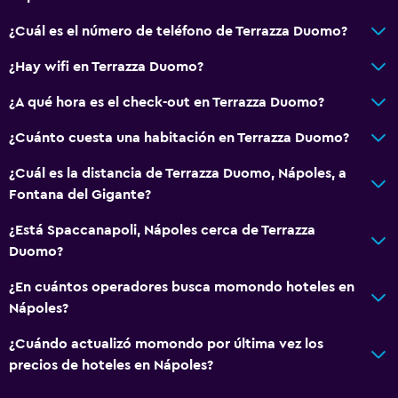
Habitación
¿Cuál es el número de teléfono de Terrazza Duomo?
Perchero
¿Hay wifi en Terrazza Duomo?
Enchufe cerca de la cama
¿A qué hora es el check-out en Terrazza Duomo?
Armario o clóset
¿Cuánto cuesta una habitación en Terrazza Duomo?
General
¿Cuál es la distancia de Terrazza Duomo, Nápoles, a
Vista a punto de interés
Fontana del Gigante?
Habitaciones familiares
¿Está Spaccanapoli, Nápoles cerca de Terrazza
Vista a la ciudad
Duomo?
¿En cuántos operadores busca momondo hoteles en
Servicios y facilidades
Nápoles?
Botella de agua
¿Cuándo actualizó momondo por última vez los
Servicio de habitaciones
precios de hoteles en Nápoles?
Acceso con llave