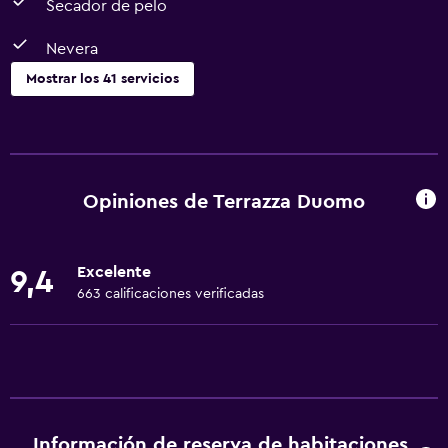
Secador de pelo
Nevera
Mostrar los 41 servicios
Servicios básicos
Wifi gratis
Internet
Opiniones de Terrazza Duomo
Gel de ducha
Toallas
Excelente
9,4
Extinguidor
663 calificaciones verificadas
Aire acondicionado
Artículos de aseo gratis
Champú
Calefacción
Información de reserva de habitaciones
Papeleras