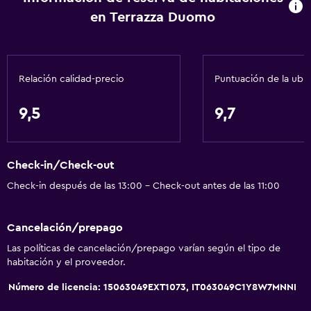
en Terrazza Duomo
Baño
Secador de pelo
Relación calidad-precio
Puntuación de la ubi
Aseo
Papel higiénico
9,5
9,7
Ducha
Albornoz
Check-in/Check-out
Baño privado
Check-in después de las 13:00 - Check-out antes de las 11:00
Comedor
Cancelación/prepago
Tetera eléctrica
Las políticas de cancelación/prepago varían según el tipo de
Bar/lounge
habitación y el proveedor.
Desayuno en la habitación
Número de licencia: 15063049EXT1073, IT063049C1Y8W7MNNI
Tetera/cafetera