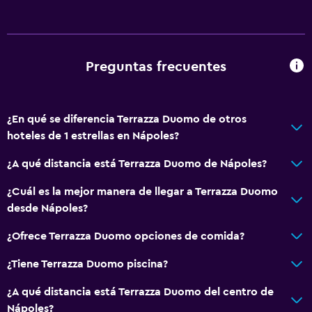
Minibar
Nevera
Preguntas frecuentes
Accesibilidad y adecuación
Para no fumadores
Ascensor
¿En qué se diferencia Terrazza Duomo de otros
hoteles de 1 estrellas en Nápoles?
Almohada sin plumas
Ascensor disponible
¿A qué distancia está Terrazza Duomo de Nápoles?
Áreas designadas para fumadores
¿Cuál es la mejor manera de llegar a Terrazza Duomo
desde Nápoles?
Aire libre
¿Ofrece Terrazza Duomo opciones de comida?
Terraza
¿Tiene Terrazza Duomo piscina?
Terraza/patio
Muebles de exterior
¿A qué distancia está Terrazza Duomo del centro de
Nápoles?