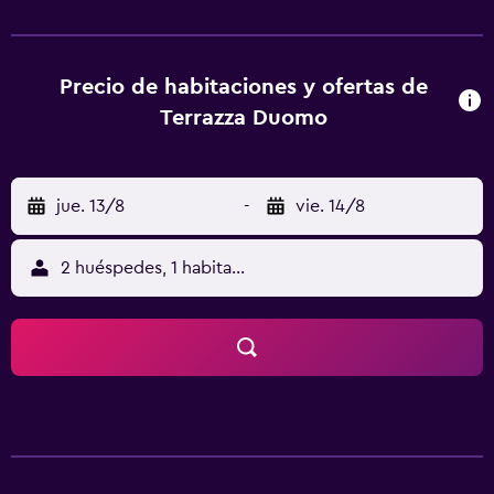
Filippo e Giacomo, Museo Capilla Sansevero y Museo
Arqueológico Nacional. El aeropuerto (Aeropuerto
internacional de Nápoles) está a 8 km.
Precio de habitaciones y ofertas de
Terrazza Duomo
jue. 13/8
-
vie. 14/8
2 huéspedes, 1 habitación