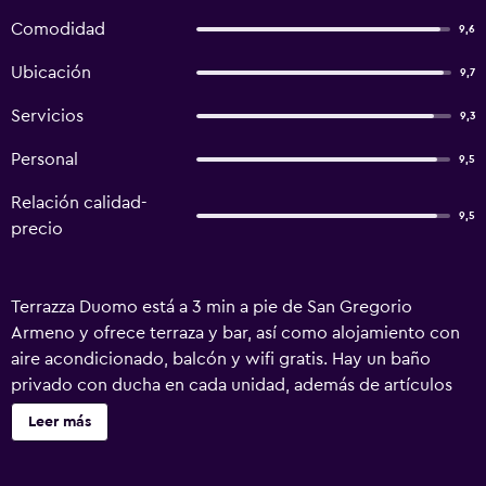
Comodidad
9,6
Ubicación
9,7
Servicios
9,3
Personal
9,5
Relación calidad-
9,5
precio
Terrazza Duomo está a 3 min a pie de San Gregorio
Armeno y ofrece terraza y bar, así como alojamiento con
aire acondicionado, balcón y wifi gratis. Hay un baño
privado con ducha en cada unidad, además de artículos
de aseo gratuitos, secador de pelo y albornoces. En el
Leer más
bed and breakfast se sirve un desayuno italiano. Cerca del
alojamiento hay puntos de interés como Chiesa dei Santi