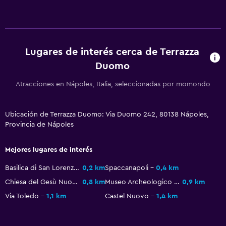
Salud y seguridad
Limpieza diaria
Botiquín de primeros auxilios
Lugares de interés cerca de Terrazza
Duomo
Atracciones en Nápoles, Italia, seleccionadas por momondo
Ubicación de Terrazza Duomo: Via Duomo 242, 80138 Nápoles,
Provincia de Nápoles
Mejores lugares de interés
Basilica di San Lorenzo Maggiore
0,2 km
Spaccanapoli
0,4 km
Chiesa del Gesù Nuovo
0,8 km
Museo Archeologico Nazionale di Napoli
0,9 km
Via Toledo
1,1 km
Castel Nuovo
1,4 km