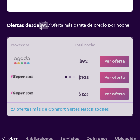
Ofertas desde
$92
/
Oferta más barata de precio por noche
Proveedor
Total noche
$92
Ver oferta
$103
Ver oferta
$123
Ver oferta
27 ofertas más de Comfort Suites Natchitoches
Sobre
Habitaciones
Servicios
Opiniones
Ubicación