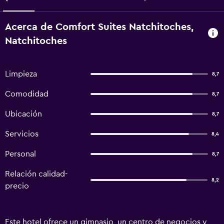
Acerca de Comfort Suites Natchitoches,
Natchitoches
Limpieza
8,7
Comodidad
8,7
Ubicación
8,7
Servicios
8,4
Personal
8,7
Relación calidad-
8,2
precio
Este hotel ofrece un gimnasio, un centro de negocios y