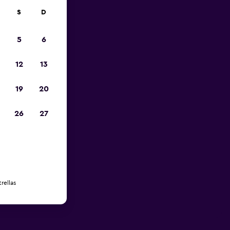
S
D
5
6
12
13
19
20
26
27
rellas