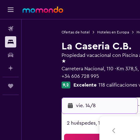
Vuelos
Ofertas de hotel
Hoteles en Europa
H
Alojamientos
La Caseria C.B.
Autos
Propiedad vacacional con Piscina al
1 estrella
Planifica con IA
Carretera Nacional, 110 -Km 378,5
+34 606 728 995
Excelente
118 calificaciones 
9,2
Trips
vie. 14/8
-
2 huéspedes, 1 habitación