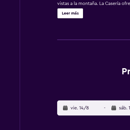
vistas a la montaña. La Casería of
clientela puede practicar activid
Leer más
km del alojamiento, y Monasterio 
P
vie. 14/8
-
sáb. 