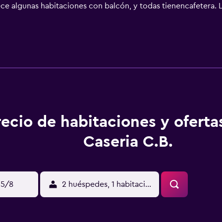
rece algunas habitaciones con balcón, y todas tienencafetera.
ades en Navaconcejo y alrededores, como senderismo. Reserva N
de Yuste está a 41 km. El aeropuerto (Aeropuerto de Salamanca
recio de habitaciones y oferta
Caseria C.B.
15/8
2 huéspedes, 1 habitación