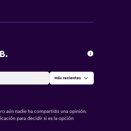
B.
Ordenar por
:
Más recientes
ero aún nadie ha compartido una opinión.
bicación para decidir si es la opción