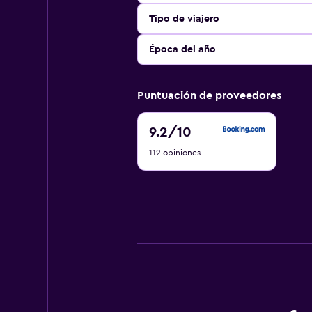
Tipo de viajero
Época del año
Puntuación de proveedores
9.2
9.2
/10
de
112 opiniones
10