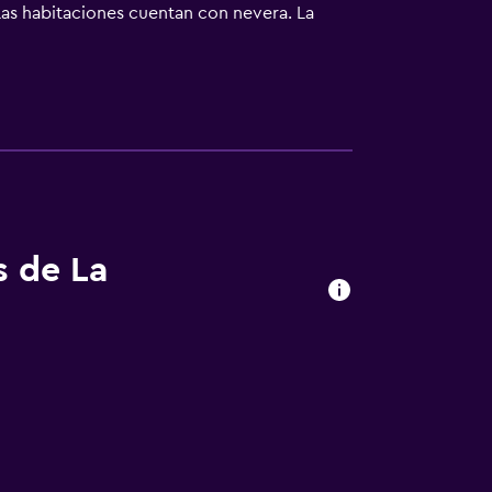
 Las habitaciones cuentan con nevera. La
atural Garganta de los Infiernos está a 19
) está a 162 km.
s de La