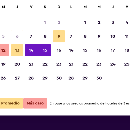
car
M
J
V
S
D
L
M
M
J
V
1
2
1
2
3
4
5
6
7
8
9
7
8
9
10
11
12
13
14
15
16
14
15
16
17
18
Ver precios
19
20
21
22
23
21
22
23
24
25
26
27
28
29
30
28
29
30
Ver precios
Ver precios
Promedio
Más caro
En base a los precios promedio de hoteles de 3 est