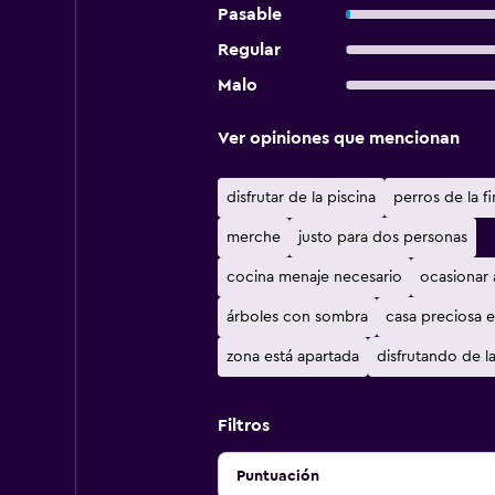
Pasable
Regular
Malo
Ver opiniones que mencionan
disfrutar de la piscina
perros de la f
merche
justo para dos personas
cocina menaje necesario
ocasionar 
árboles con sombra
casa preciosa 
zona está apartada
disfrutando de la
Filtros
Puntuación