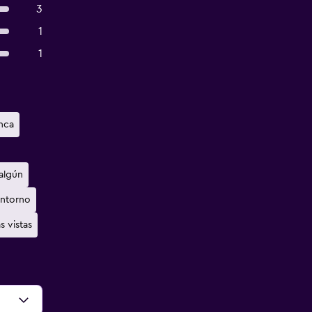
3
1
1
inca
algún
entorno
s vistas