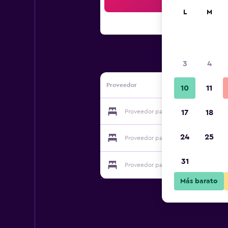
Bus
L
M
3
4
Proveedor
10
11
Proveedor para La Caseria C.B.
17
18
24
25
Proveedor para La Caseria C.B.
31
Proveedor para La Caseria C.B.
Más barato