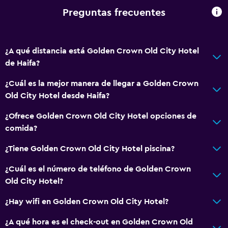
Preguntas frecuentes
Vista a la ciudad
Espacio de almacenamiento
¿A qué distancia está Golden Crown Old City Hotel
Servicios y facilidades
de Haifa?
Servicio de despertador
¿Cuál es la mejor manera de llegar a Golden Crown
Caja fuerte
Old City Hotel desde Haifa?
Instalaciones para reuniones
¿Ofrece Golden Crown Old City Hotel opciones de
Servicio de habitaciones
comida?
Check-in/check-out privado
¿Tiene Golden Crown Old City Hotel piscina?
Recepción 24 horas
¿Cuál es el número de teléfono de Golden Crown
Old City Hotel?
Baño
¿Hay wifi en Golden Crown Old City Hotel?
Tina de baño
Secador de pelo
¿A qué hora es el check-out en Golden Crown Old