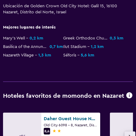
Ubicación de Golden Crown Old City Hotel: Galil 15, 16100
Nazaret, Distrito del Norte, Israel
Sistema de entretenimiento
TV por cable o vía satélite
Mejores lugares de interés
TV
Mary's Well
0,2 km
Greek Orthodox Church of the Annunciation
0,3 km
Basilica of the Annunciation
0,7 km
Ilut Stadium
1,2 km
Zona de trabajo
Nazareth Village
1,3 km
Séforis
5,6 km
Fax/fotocopiadora
Ideal para familias
Cuna/cama nido disponibles
Hoteles favoritos de momondo en Nazaret
Daher Guest House Nazareth - Hostel
Old City 6098 - 8, Nazaret, Distrito del Norte, Israel
2 estrellas
8,4