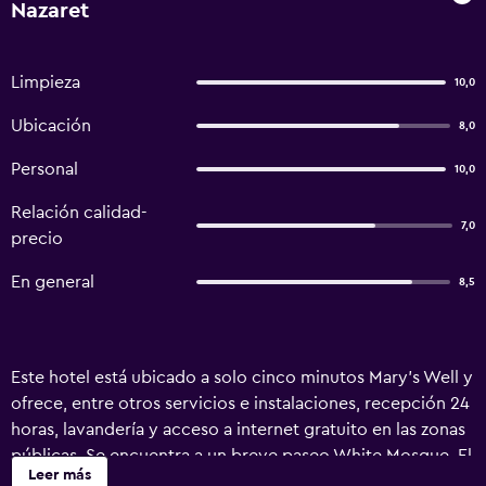
Nazaret
Limpieza
10,0
Ubicación
8,0
Personal
10,0
Relación calidad-
7,0
precio
En general
8,5
Este hotel está ubicado a solo cinco minutos Mary's Well y
ofrece, entre otros servicios e instalaciones, recepción 24
horas, lavandería y acceso a internet gratuito en las zonas
públicas. Se encuentra a un breve paseo White Mosque. El
Leer más
hotel ofrece habitaciones equipadas con canales por