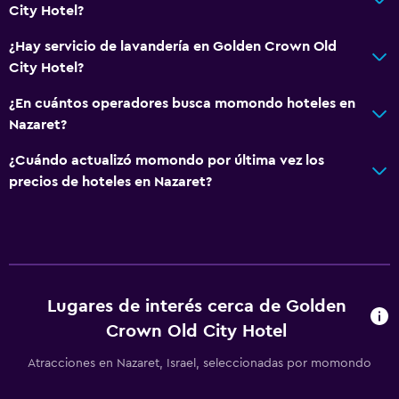
City Hotel?
Aseo
Papel higiénico
¿Hay servicio de lavandería en Golden Crown Old
City Hotel?
Ducha
¿En cuántos operadores busca momondo hoteles en
Salud y seguridad
Nazaret?
Cámaras CCTV en el exterior
¿Cuándo actualizó momondo por última vez los
Limpieza diaria
precios de hoteles en Nazaret?
Seguridad las 24 horas
Botiquín de primeros auxilios
Cámaras CCTV en zonas comunes
Lugares de interés cerca de Golden
Lavandería
Crown Old City Hotel
Lavandería
Atracciones en Nazaret, Israel, seleccionadas por momondo
Servicio de planchado
Servicios de lavandería/tintorería