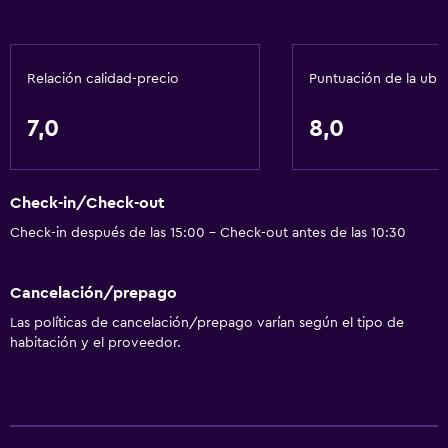
Plantas superiores accesibles por ascensor
Comedor
Relación calidad-precio
Puntuación de la ubi
Tetera eléctrica
7,0
8,0
Restaurante
Bar/lounge
Tetera
Check-in/Check-out
Minibar
Check-in después de las 15:00 - Check-out antes de las 10:30
Menús para dietas especiales (bajo petición)
Cancelación/prepago
General
Las políticas de cancelación/prepago varían según el tipo de
habitación y el proveedor.
Habitaciones insonorizadas
Insonorización
Teléfono
Alfombrado