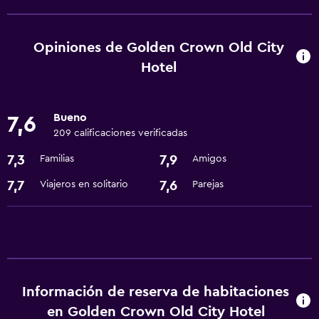
Wifi gratis
Internet
Opiniones de Golden Crown Old City
Gel de ducha
Hotel
Extinguidor
Aire acondicionado
Bueno
7,6
Champú
209 calificaciones verificadas
Alarma de humo
7,3
7,9
Familias
Amigos
7,7
7,6
Viajeros en solitario
Parejas
Accesibilidad y adecuación
Para no fumadores
Accesibilidad
Ascensor
Almohada sin plumas
Información de reserva de habitaciones
Ascensor disponible
en Golden Crown Old City Hotel