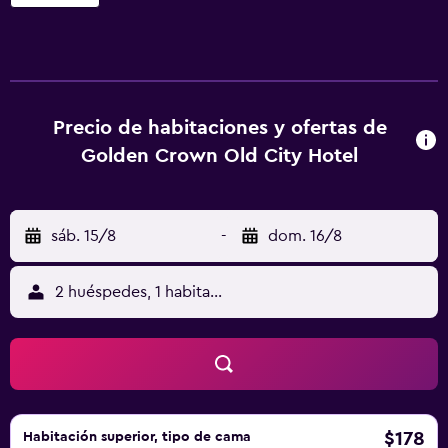
cable/satélite, minibar y una tetera/cafetera. Todas ellas
tienen aire acondicionado y cuentan con una zona de
comedor y una sala de estar en la habitación. El hotel
dispone de su propio restaurante, una opción excelente
para aquellos que prefieren no dejar la propiedad para ir a
Precio de habitaciones y ofertas de
comer o cenar. Por la noche los huéspedes pueden tomar
Golden Crown Old City Hotel
una copa en el bar de la propiedad. Golden Crown Old
City Hotel está a menos de 40 minutos conduciendo
Aeropuerto Internacional de Haifa.
sáb. 15/8
-
dom. 16/8
2 huéspedes, 1 habitación
$178
Habitación superior, tipo de cama