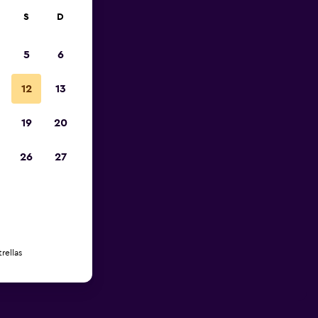
S
D
5
6
12
13
19
20
26
27
rellas