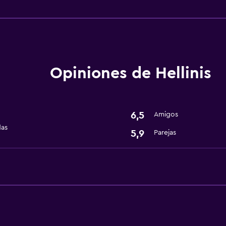
Accesibilidad y adecuac
Habitaciones para no fu
Ascensor
Áreas designadas para 
Opiniones de Hellinis
6,5
Amigos
das
Servicios básicos
5,9
Parejas
Wifi gratis
Aire acondicionado
Salud y seguridad
Caja fuerte