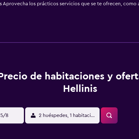
os Aprovecha los prácticos servicios que se te ofrecen, como a
asistencia turística y para la compra de entradas. Ubicación de
encontrarás a cinco minutos en auto de Acrópolis y Plaza Synta
km de Puerto de El Pireo. Para Comer En el restaurante de es
 cafetería para comer algo más rápido y servicio a la habitaci
os días, de 07:30 a 11:00, se sirve un desayuno completo con ca
en el establecimiento: Impuesto municipal: EUR 1.50 por hosp
ablecimiento. Cargos Opcionales Los siguientes cargos y dep
icio, en el check-in o en el check-out. Cargo por desayuno c
 adicional: EUR 10 por noche. La lista anterior puede estar 
Precio de habitaciones y ofer
rtes sujetos a cambios. Check-In El Checkin empieza a las 14:
or cada persona adicional, según la política del establecimi
Hellinis
mitido por las autoridades gubernamentales, y una tarjeta de
asto imprevisto. Las solicitudes especiales no se pueden garant
llevar cargos adicionales. Esta propiedad acepta tarjetas de
no son aptas para niños. Agrega las edades de los menores en
15/8
2 huéspedes, 1 habitación
nal de recepción recibirá a los huéspedes al momento de su l
mascotas No se aceptan animales de servicio Instrucciones Ge
o no están disponibles para reservaciones con niños. Se imp