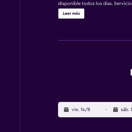
disponible todos los días. Servici
televisión en las áreas comunes o 
Leer más
Hellinis Hotel, en Néa Smírni, te 
km de El Partenón, así como a 7,7 
almuerzos y cenas. También hay una
bebida favorita en el Bar. Todos l
que pagues los siguientes cargos 
cargos que nos proporcionó el est
establecimiento al recibir el serv
(aproximadamente). Cargo por cama
impuestos no estén incluidos. Impo
momento Puede aplicarse un cargo p
documento de identidad con foto e
el check-in para cubrir cualquier g
momento del check-in y pueden con
habitaciones del establecimiento 
vie. 14/8
-
sáb. 
habitaciones disponibles. El perso
las 12:00 Mascotas No se aceptan 
habitación de este establecimient