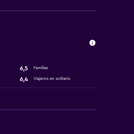
ión
madores disponibles
fumadores
6,5
Familias
6,4
Viajeros en solitario