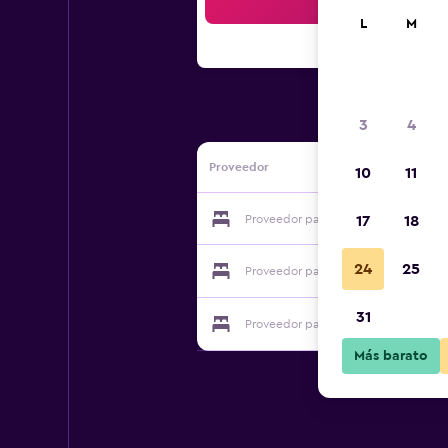
Bus
L
M
3
4
Proveedor
10
11
Proveedor para Hellinis
17
18
24
25
Proveedor para Hellinis
31
Proveedor para Hellinis
Más barato