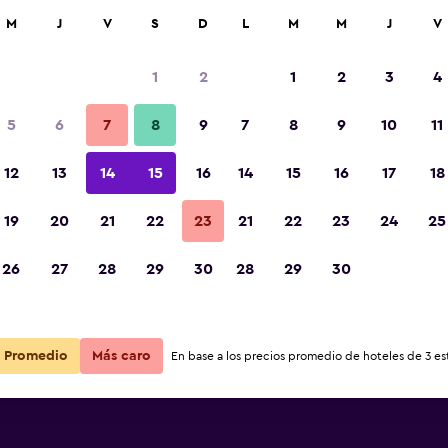
car
M
J
V
S
D
L
M
M
J
V
1
2
1
2
3
4
5
6
7
8
9
7
8
9
10
11
12
13
14
15
16
14
15
16
17
18
Ver precios
19
20
21
22
23
21
22
23
24
25
26
27
28
29
30
28
29
30
Ver precios
Ver precios
Promedio
Más caro
En base a los precios promedio de hoteles de 3 est