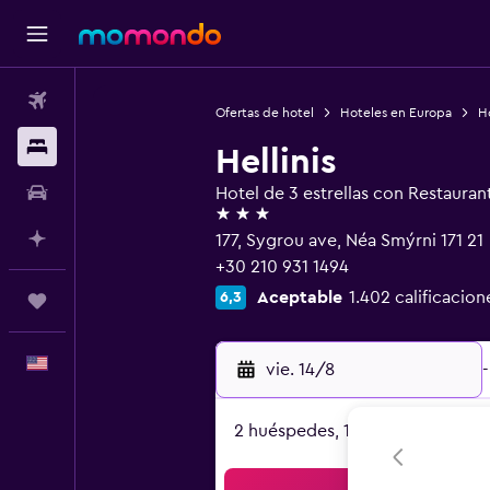
Vuelos
Ofertas de hotel
Hoteles en Europa
H
Alojamientos
Hellinis
Autos
Hotel de 3 estrellas con Restauran
3 estrellas
Planifica con IA
177, Sygrou ave, Néa Smýrni 171 21
+30 210 931 1494
Aceptable
1.402 calificacion
6,3
Trips
Español
vie. 14/8
-
2 huéspedes, 1 habitación