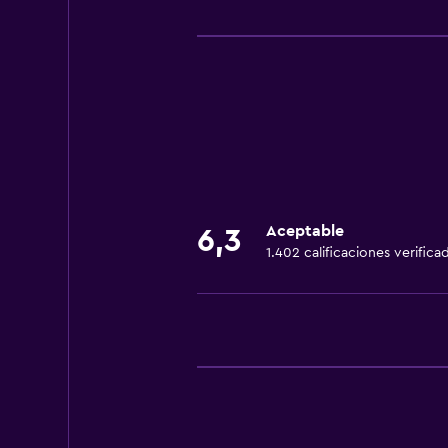
Servicios y facilidades
Servicio de habitaciones
Centro de negocios
Check-out exprés
Cambio de divisas
Instalaciones para reuniones
Recepción 24 horas
Aceptable
6,3
1.402 calificaciones verifica
Comedor
Restaurante
Bar/lounge
General
Espacio de almacenamiento