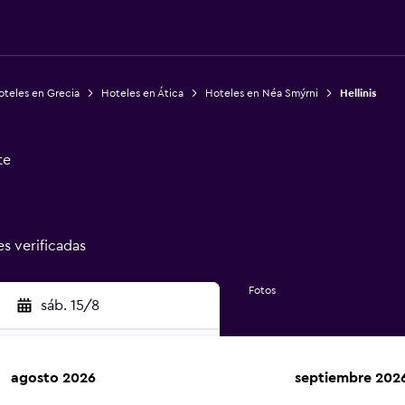
oteles en Grecia
Hoteles en Ática
Hoteles en Néa Smýrni
Hellinis
te
es verificadas
Fotos
sáb. 15/8
agosto 2026
septiembre 202