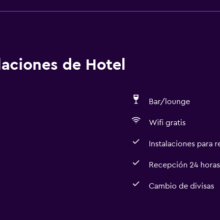
imiento asegura que está implementando medidas para reforzar
eguridad para los huéspedes
alaciones de Hotel
Bar/lounge
Wifi gratis
Instalaciones para 
Recepción 24 horas
Cambio de divisas