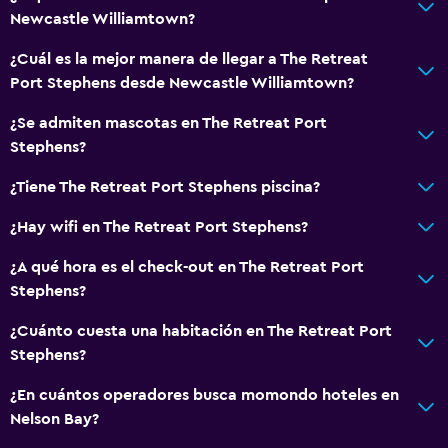
Windsurf
Newcastle Williamtown?
Senderismo
¿Cuál es la mejor manera de llegar a The Retreat
Port Stephens desde Newcastle Williamtown?
Cocina
¿Se admiten mascotas en The Retreat Port
Copas
Stephens?
Tetera eléctrica
¿Tiene The Retreat Port Stephens piscina?
Utensilios de cocina
Cocina
¿Hay wifi en The Retreat Port Stephens?
Cocineta
¿A qué hora es el check-out en The Retreat Port
Cocina compartida
Stephens?
Lavavajillas
¿Cuánto cuesta una habitación en The Retreat Port
Horno
Stephens?
Microondas
¿En cuántos operadores busca momondo hoteles en
Cocina
Nelson Bay?