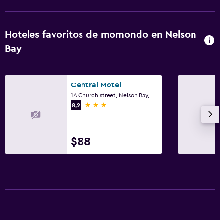
Aire libre
Hoteles favoritos de momondo en Nelson
Comedor al aire libre
Bay
Muebles de exterior
Chimenea exterior
Central Motel
Área de picnic
1A Church street, Nelson Bay, NSW
Jardín
3 estrellas
8,2
Terraza/patio
Sillas de playa
$88
Parrilla
Terraza
Accesibilidad y adecuación
Unidad ubicada en la planta baja