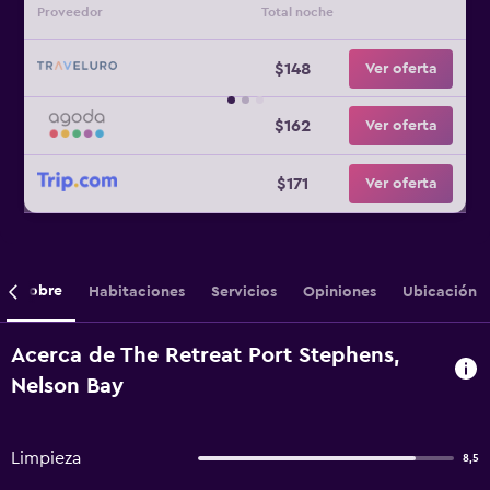
Proveedor
Total noche
$148
Ver oferta
$162
Ver oferta
$171
Ver oferta
Sobre
Habitaciones
Servicios
Opiniones
Ubicación
Acerca de The Retreat Port Stephens,
Nelson Bay
Limpieza
8,5