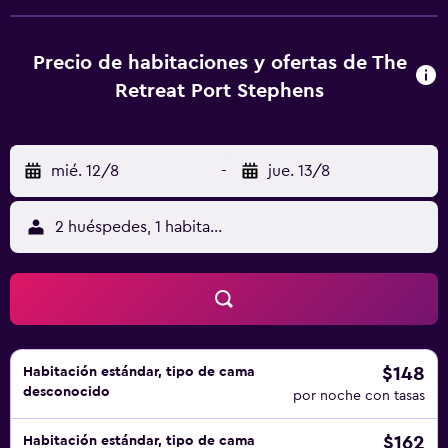
jugar al ping pong. También hay un parque infantil. El The
Retreat Holiday Park está a solo 2 minutos en coche de
Anna Bay, que ofrece acceso a las dunas de arena de la
Precio de habitaciones y ofertas de The
playa de Stockton. La playa de 1,6 km está a 7 minutos en
Retreat Port Stephens
coche y Nelson Bay, a 8 minutos en coche. El aeropuerto
de Newcastle está a 20 minutos en coche.
mié. 12/8
-
jue. 13/8
2 huéspedes, 1 habitación
$148
Habitación estándar, tipo de cama
desconocido
por noche con tasas
$162
Habitación estándar, tipo de cama