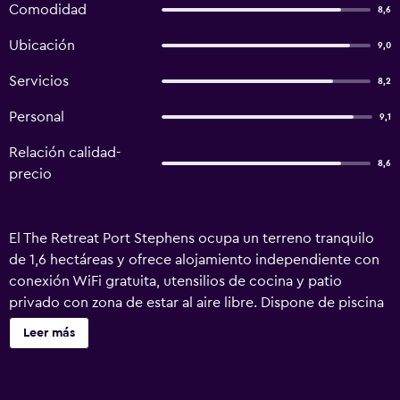
Comodidad
8,6
Ubicación
9,0
Servicios
8,2
Personal
9,1
Relación calidad-
8,6
precio
El The Retreat Port Stephens ocupa un terreno tranquilo
de 1,6 hectáreas y ofrece alojamiento independiente con
conexión WiFi gratuita, utensilios de cocina y patio
privado con zona de estar al aire libre. Dispone de piscina
al aire libre, zona de barbacoa y sala de juegos. Todos los
Leer más
alojamientos disponen de cocina totalmente equipada
con horno, fogones y nevera. Todos tienen sala de estar
con TV y reproductor de DVD. Los huéspedes podrán