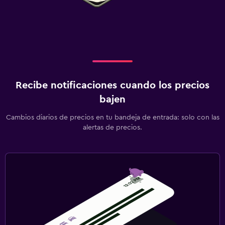
Estacionamiento y transporte
Estacionamiento gratuito
Estacionamiento privado
Lavandería
Recibe notificaciones cuando los precios
Lavandería
bajen
Tendedero
Cambios diarios de precios en tu bandeja de entrada: solo con las
alertas de precios.
Comedor
Servicio de entrega de comida
Mesa de comedor
Salud y seguridad
Cámaras CCTV en zonas comunes
Botiquín de primeros auxilios