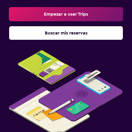
Libros, DVD, música para niños
Equipo infantil para zona de juegos al aire libre
Empezar a usar Trips
Cubierta para piscina
Parque infantil
Buscar mis reservas
Sistema de entretenimiento
Sala de estar/TV compartida
TV
Reproductor de DVD
Habitación
Sofá cama
Perchero
Armario o clóset