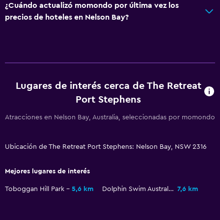
Tostadora
¿Cuándo actualizó momondo por última vez los
Nevera
precios de hoteles en Nelson Bay?
Comedor
General
Habitaciones familiares
Lugares de interés cerca de The Retreat
Vista al jardín
Port Stephens
Posibilidad de habitaciones conectadas
Atracciones en Nelson Bay, Australia, seleccionadas por momondo
Vista a punto de interés
Vista a la piscina
Ubicación de The Retreat Port Stephens: Nelson Bay, NSW 2316
Zona de estar
Sofá
Mejores lugares de interés
Habitaciones insonorizadas
Toboggan Hill Park
5,6 km
Dolphin Swim Australia
7,6 km
Alfombrado
Piso de mosaico/mármol