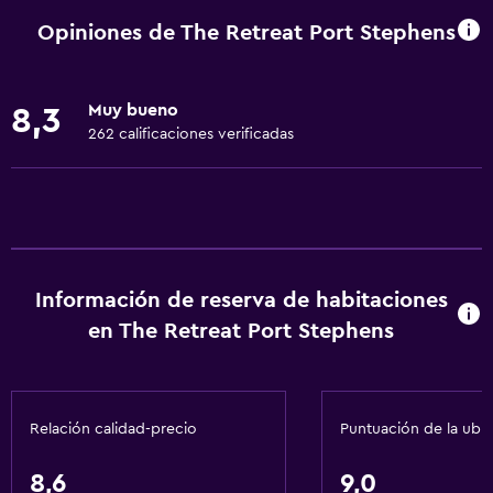
Internet
Opiniones de The Retreat Port Stephens
Ventilador
Extinguidor
Muy bueno
8,3
Alarma de humo
262 calificaciones verificadas
Calefacción
Aire acondicionado
Wifi gratis
Ropa de cama
Información de reserva de habitaciones
Toallas
en The Retreat Port Stephens
Champú
Gel de ducha
Toallas/ropa de cama (cargo adicional)
Relación calidad-precio
Puntuación de la ubi
Papeleras
Acondicionador
8,6
9,0