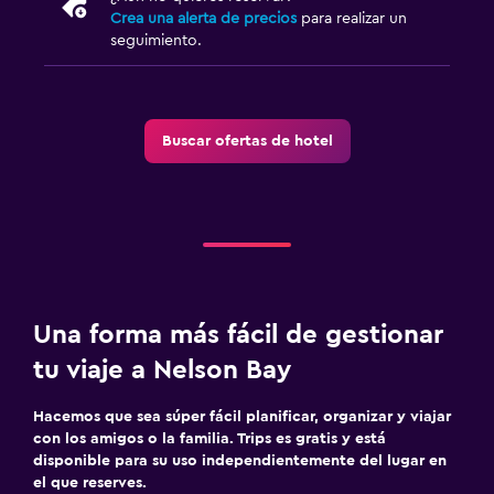
Crea una alerta de precios
para realizar un
Aseo
seguimiento.
Papel higiénico
Ducha italiana
Buscar ofertas de hotel
Servicios y facilidades
Instalaciones para reuniones
Mostrador de información turística
Acceso con llave
Check-out exprés
Una forma más fácil de gestionar
Check-in/check-out privado
tu viaje a Nelson Bay
Botella de agua
Hacemos que sea súper fácil planificar, organizar y viajar
Ideal para familias
con los amigos o la familia. Trips es gratis y está
disponible para su uso independientemente del lugar en
Cuna/cama nido disponibles
el que reserves.