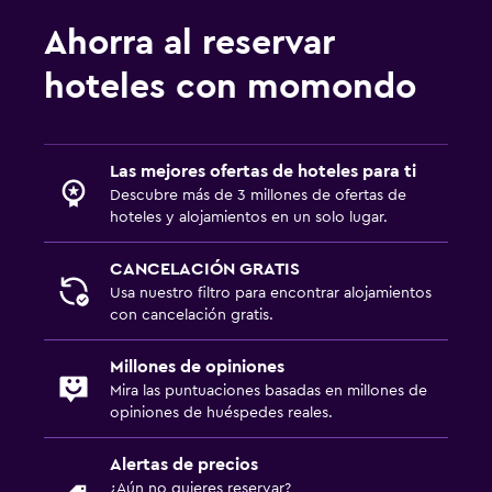
Unidad accesible para personas en silla de ruedas
Ahorra al reservar
Entrada privada
hoteles con momondo
Habitaciones para no fumadores disponibles
Mascotas permitidas bajo consulta (pueden aplicar cargos
extra)
Las mejores ofertas de hoteles para ti
Accesibilidad
Descubre más de 3 millones de ofertas de
Ascensor disponible
hoteles y alojamientos en un solo lugar.
Estacionamiento accesible
CANCELACIÓN GRATIS
Usa nuestro filtro para encontrar alojamientos
Baño
con cancelación gratis.
Secador de pelo
Millones de opiniones
Baño privado
Mira las puntuaciones basadas en millones de
opiniones de huéspedes reales.
Ducha
Baño pequeño adicional
Alertas de precios
Tina de baño
¿Aún no quieres reservar?