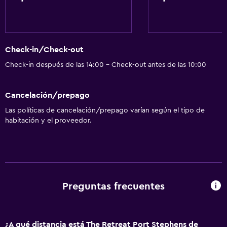
Actividades
Juegos de mesa/rompecabezas
Check-in/Check-out
Sala de juegos
Check-in después de las 14:00 - Check-out antes de las 10:00
Golf
Canotaje
Cancelación/prepago
Ciclismo
Las políticas de cancelación/prepago varían según el tipo de
Buceo
habitación y el proveedor.
Buceo
Paseos a caballo
Minigolf
Ping pong
Preguntas frecuentes
Parque acuático
Mesa de billar
¿A qué distancia está The Retreat Port Stephens de