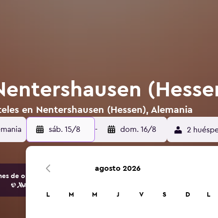
Nentershausen (Hesse
teles en Nentershausen (Hessen), Alemania
emania
sáb. 15/8
-
dom. 16/8
2 huéspe
agosto 2026
s de opciones de hoteles y alojamientos.
L
M
M
J
V
S
D
L