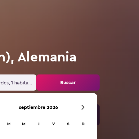
n), Alemania
Buscar
des, 1 habitación
septiembre 2026
M
M
J
V
S
D