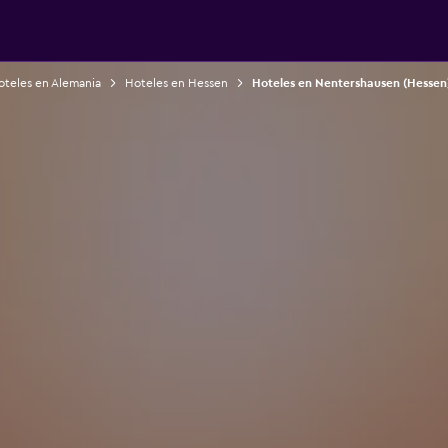
oteles en Alemania
Hoteles en Hessen
Hoteles en Nentershausen (Hessen