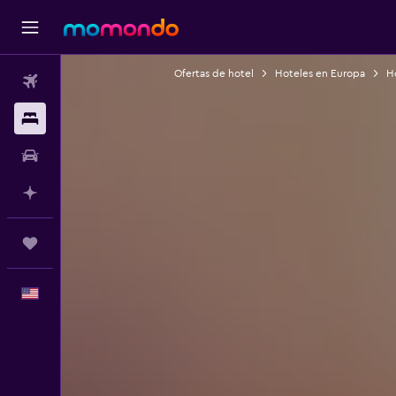
Ofertas de hotel
Hoteles en Europa
H
Vuelos
Alojamientos
Autos
Planifica con IA
Trips
Español