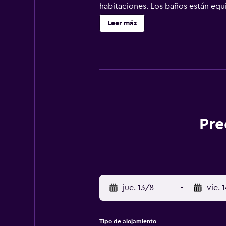
habitaciones. Los baños están eq
acceso a Internet wifi gratis. Ent
Leer más
periódicos gratuitos y teléfono. S
que se indican más abajo en las in
Pre
jue. 13/8
-
vie. 
Tipo de alojamiento