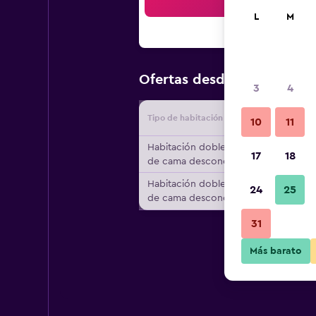
Bus
L
M
$113
Ofertas desde
/
Oferta má
3
4
Tipo de habitación
Proveedo
10
11
Habitación doble, tipo
17
18
de cama desconocido
Habitación doble, tipo
24
25
de cama desconocido
31
Más barato