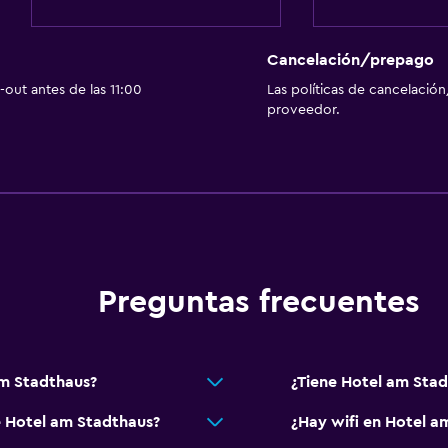
Check-out exprés
Botella de agua
Cancelación/prepago
out antes de las 11:00
Las políticas de cancelación
proveedor.
Salud y seguridad
Limpieza diaria
Botiquín de primeros aux
Preguntas frecuentes
Cámaras CCTV en zonas
Cámaras CCTV en el exte
Caja fuerte
m Stadthaus?
¿Tiene Hotel am Stad
e Hotel am Stadthaus?
¿Hay wifi en Hotel a
Habitación