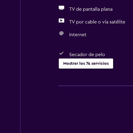
TV de pantalla plana
TV por cable o vía satélite
Internet
Secador de pelo
Mostrar los 74 servicios
Servicios básicos
Wifi gratis
Internet
Ropa de cama
Toallas
Ventilador