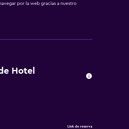
avegar por la web gracias a nuestro
n viaje de negocios se incluyen escritorio,
car las actividades de ocio y esparcimiento
 un recargo).
 de Hotel
Link de reserva