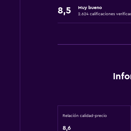
Extinguidor
Muy bueno
8,5
Artículos de aseo gratis
2.624 calificaciones verifica
Champú
Alarma de humo
Calefacción
Gel de ducha
Papeleras
General
Inf
Ventana
Habitaciones familiares
Zona de estar
Piso de parquet o madera noble
Relación calidad-precio
Vista al patio interior
8,6
Sofá