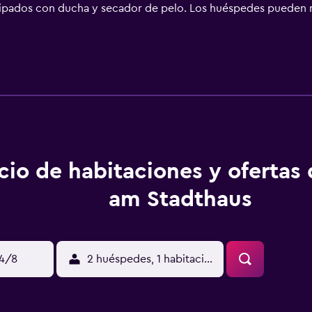
uipados con ducha y secador de pelo. Los huéspedes pueden n
re las comodidades especialmente pensadas para las personas e
e ofrece servicio de limpieza todos los días. Se pueden practi
stalaciones o cerca del alojamiento (es posible que se aplique
cio de habitaciones y ofertas
am Stadthaus
14/8
2 huéspedes, 1 habitación