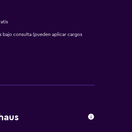
atis
 bajo consulta (pueden aplicar cargos
ión
 consulta (pueden aplicar cargos extra)
haus