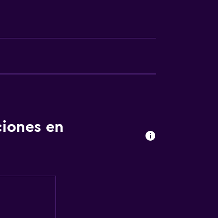
le
ca
ibles por ascensor
fumadores
ciones en
laciones