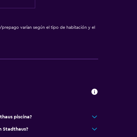
/prepago varían según el tipo de habitación y el
ilios
 comunes
rior
thaus piscina?
m Stadthaus?