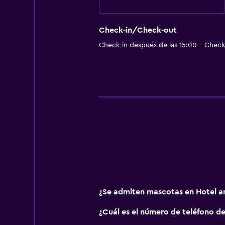
Habitaciones insonorizadas
Casilleros
Check-in/Check-out
Check-in después de las 15:00 - Check-
Teléfono
Vista a la ciudad
Espacio de almacenamiento
Baño
Ducha
Secador de pelo
Aseo
Papel higiénico
Baño privado
¿Se admiten mascotas en Hotel a
¿Cuál es el número de teléfono d
Sistema de entretenimiento