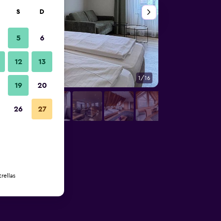
S
D
5
6
12
13
1/16
Restaurante
19
20
26
27
rellas