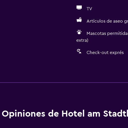
TV
Artículos de aseo gr
Mascotas permitidas
extra)
Check-out exprés
Accesibilidad y adecuac
Mascotas permitidas bajo
Accesibilidad
Ascensor
Ascensor disponible
Opiniones de Hotel am Stadt
Hipoalergénico