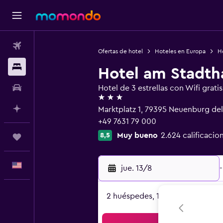
Vuelos
Ofertas de hotel
Hoteles en Europa
H
Alojamientos
Hotel am Stadth
Autos
Hotel de 3 estrellas con Wifi gratis
3 estrellas
Planifica con IA
Marktplatz 1, 79395 Neuenburg de
+49 7631 79 000
Muy bueno
2.624 calificacio
8,5
Trips
Español
jue. 13/8
-
2 huéspedes, 1 habitación