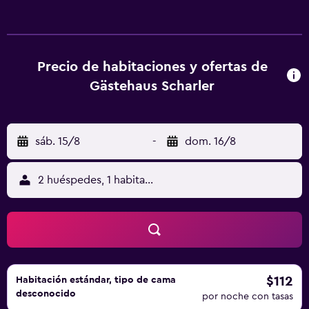
todas las habitaciones tienen armario, TV de pantalla plana,
baño privado, ropa de cama y toallas. En Gästehaus
Scharler, cada habitación dispone de zona de estar. La
clientela puede practicar actividades en Neukirchen am
Precio de habitaciones y ofertas de
Großvenediger y alrededores, como senderismo, esquí y
Gästehaus Scharler
ciclismo. Club de golf Eichenheim Kitzbuhel está a 46 km
del alojamiento, y Club de golf Kitzbuhel Kaps está a 48
km. El aeropuerto (Aeropuerto de Innsbruck) está a 103
sáb. 15/8
-
dom. 16/8
km.
2 huéspedes, 1 habitación
$112
Habitación estándar, tipo de cama
desconocido
por noche con tasas