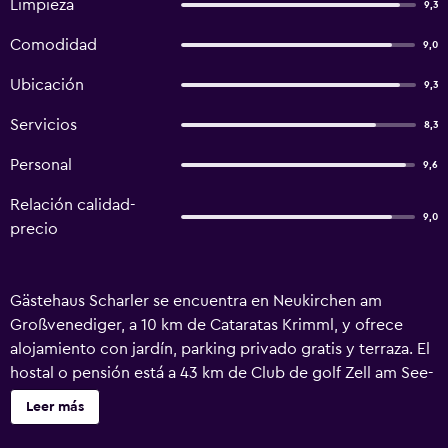
Limpieza
9,3
Comodidad
9,0
Ubicación
9,3
Servicios
8,3
Personal
9,6
Relación calidad-
9,0
precio
Gästehaus Scharler se encuentra en Neukirchen am
Großvenediger, a 10 km de Cataratas Krimml, y ofrece
alojamiento con jardín, parking privado gratis y terraza. El
hostal o pensión está a 43 km de Club de golf Zell am See-
Kaprun y a 49 km de Casino Kitzbuhel, y dispone de
Leer más
guardaesquíes. El hostal o pensión libre de humo ofrece
wifi gratis en todo el alojamiento. En el hostal o pensión,