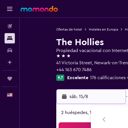
Vuelos
Ofertas de hotel
Hoteles en Europa
H
Alojamientos
The Hollies
Autos
Propiedad vacacional con Interne
3 estrellas
Planifica con IA
41 Victoria Street, Newark-on-Tre
+44 163 670 7486
Excelente
176 calificaciones 
9,7
Trips
Español
sáb. 15/8
-
2 huéspedes, 1 habitación