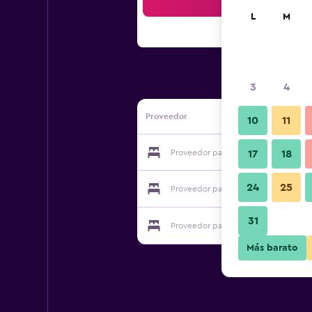
Bus
L
M
3
4
Proveedor
10
11
Proveedor para The Hollies
17
18
24
25
Proveedor para The Hollies
31
Proveedor para The Hollies
Más barato