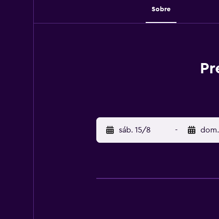
Sobre
Pr
sáb. 15/8
-
dom.