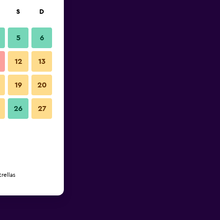
S
D
5
6
12
13
19
20
26
27
rellas