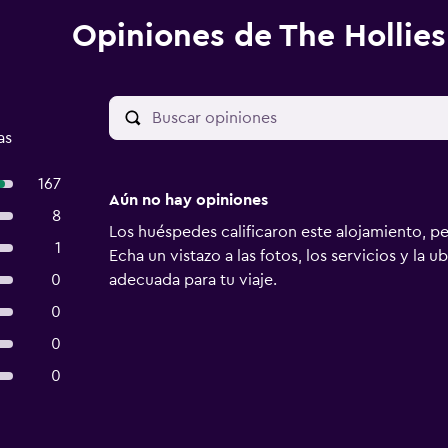
Opiniones de The Hollies
as
167
Aún no hay opiniones
8
Los huéspedes calificaron este alojamiento, p
1
Echa un vistazo a las fotos, los servicios y la u
0
adecuada para tu viaje.
0
0
0