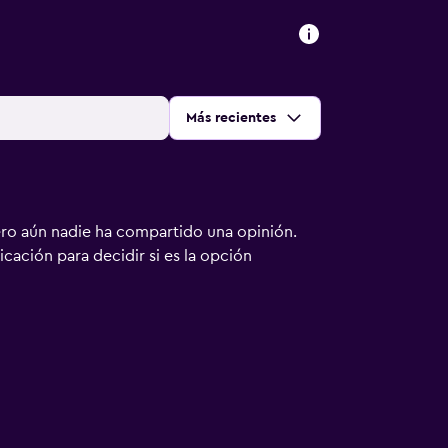
Ordenar por
:
Más recientes
ero aún nadie ha compartido una opinión.
bicación para decidir si es la opción