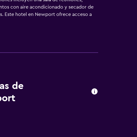
entos con aire acondicionado y secador de
s. Este hotel en Newport ofrece acceso a
imiento en este hotel incluyen una piscina al
tas de
port