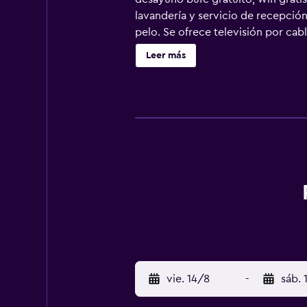
lavandería y servicio de recepció
pelo. Se ofrece televisión por ca
Internet wifi gratis. Se ofrece ser
Leer más
aire libre y gimnasio.
vie. 14/8
-
sáb. 