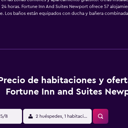
n 24 horas. Fortune Inn And Suites Newport ofrece 57 alojami
ble. Los baños están equipados con ducha y bañera combinada
vicio de limpieza todos los días. Los servicios de ocio y esparc
Precio de habitaciones y ofer
Fortune Inn and Suites New
15/8
2 huéspedes, 1 habitación