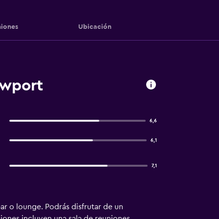
iones
Ubicación
ewport
6,6
6,1
7,1
ar o lounge. Podrás disfrutar de un
iones incluyen una sala de reuniones,