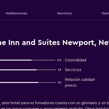
Habitaciones
Servicios
Opin
ne Inn and Suites Newport, N
Comodidad
6,5
Servicios
7,2
Relación calidad-
7,4
precio
e, este hotel para no fumadores cuenta con un gimnasio y un b
s en las zonas comunes y aparcamiento gratuito. Otras instalac