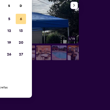
S
D
5
6
12
13
1/19
Otros
19
20
26
27
rellas