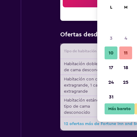
Bus
L
M
$70
Ofertas desde
/
Oferta má
3
4
Tipo de habitación
Proveedo
10
11
Habitación doble, tipo
17
18
de cama desconocido
Habitación con cama
24
25
extragrande, 1 cama
extragrande
31
Habitación estándar,
tipo de cama
Más barato
desconocido
12 ofertas más de Fortune Inn and 