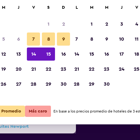
car
M
J
V
S
D
L
M
M
J
V
1
2
1
2
3
4
s barata de precio por noche
5
6
7
8
9
7
8
9
10
11
Vista del exterior
r
Total noche
12
13
14
15
16
14
15
16
17
18
$70
Ver oferta
19
20
21
22
23
21
22
23
24
25
Fotos
26
27
28
29
30
28
29
30
$70
Ver oferta
$72
Ver oferta
Promedio
Más caro
En base a los precios promedio de hoteles de 3 est
Suites Newport