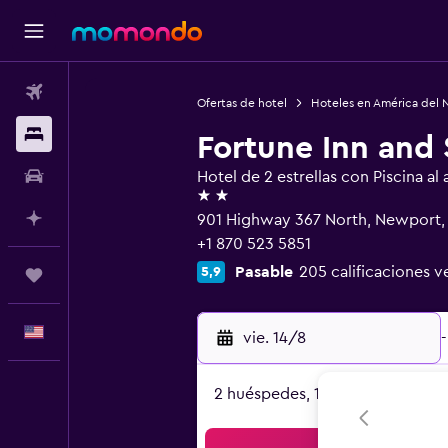
Vuelos
Ofertas de hotel
Hoteles en América del 
Alojamientos
Fortune Inn and
Autos
Hotel de 2 estrellas con Piscina al a
2 estrellas
Planifica con IA
901 Highway 367 North, Newport, 
+1 870 523 5851
Pasable
205 calificaciones v
5,9
Trips
Español
vie. 14/8
-
2 huéspedes, 1 habitación