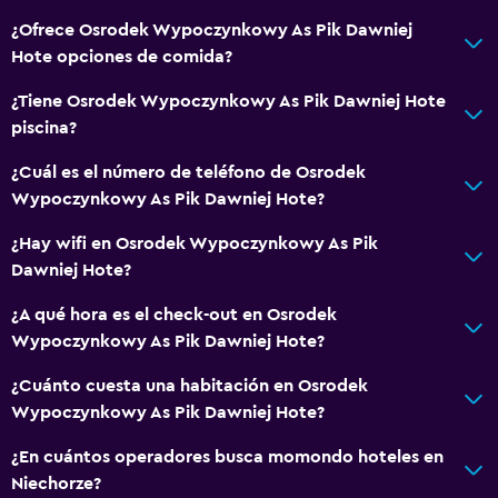
Caja fuerte
¿Ofrece Osrodek Wypoczynkowy As Pik Dawniej
Hote opciones de comida?
Servicio de habitaciones
Check-in/check-out privado
¿Tiene Osrodek Wypoczynkowy As Pik Dawniej Hote
piscina?
Recepción 24 horas
¿Cuál es el número de teléfono de Osrodek
Accesibilidad y adecuación
Wypoczynkowy As Pik Dawniej Hote?
Para no fumadores
¿Hay wifi en Osrodek Wypoczynkowy As Pik
Plantas superiores accesibles por escaleras
Dawniej Hote?
Entrada privada
¿A qué hora es el check-out en Osrodek
Wypoczynkowy As Pik Dawniej Hote?
Baño
¿Cuánto cuesta una habitación en Osrodek
Papel higiénico
Wypoczynkowy As Pik Dawniej Hote?
Ducha
¿En cuántos operadores busca momondo hoteles en
Baño privado
Niechorze?