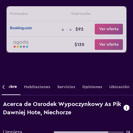
Proveedor
Total noche
$92
Ver oferta
$135
Ver oferta
Sobre
Habitaciones
Servicios
Opiniones
Ubicación
Acerca de Osrodek Wypoczynkowy As Pik
Dawniej Hote, Niechorze
Limpieza
7,8