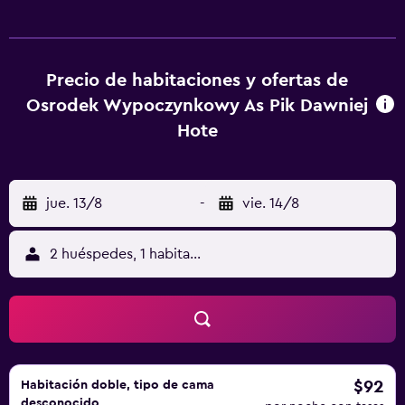
Hotel AS PIK tienen vistas al mar y baño privado. Todas las
habitaciones incluyen nevera. El establecimiento sirve un
desayuno buffet. Kołobrzeg está a 34 km del Ośrodek
Wypoczynkowy AS PIK dawniej Hotel AS PIK. El
Precio de habitaciones y ofertas de
aeropuerto Solidarity Szczecin-Goleniów es el más
Osrodek Wypoczynkowy As Pik Dawniej
cercano y está a 58 km del hotel.
Hote
jue. 13/8
-
vie. 14/8
2 huéspedes, 1 habitación
$92
Habitación doble, tipo de cama
desconocido