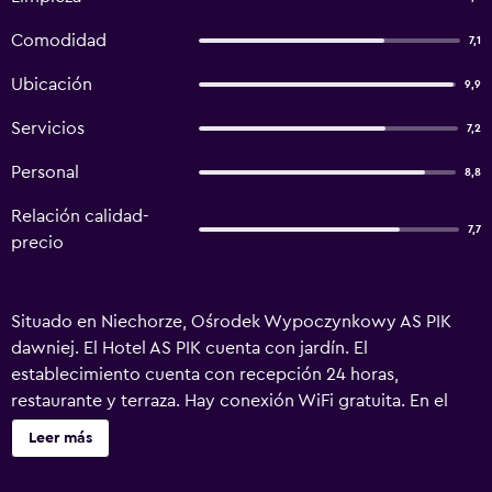
Comodidad
7,1
Ubicación
9,9
Servicios
7,2
Personal
8,8
Relación calidad-
7,7
precio
Situado en Niechorze, Ośrodek Wypoczynkowy AS PIK
dawniej. El Hotel AS PIK cuenta con jardín. El
establecimiento cuenta con recepción 24 horas,
restaurante y terraza. Hay conexión WiFi gratuita. En el
edificio contiguo al hotel hay una sala de juegos para los
Leer más
niños. Las habitaciones incluyen armario y TV. Algunos
alojamientos del Ośrodek Wypoczynkowy AS PIK dawniej