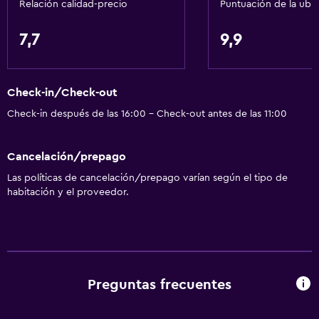
Relación calidad-precio
Puntuación de la ubi
General
7,7
9,9
Vista a una calle tranquila
Acceso a la playa
Check-in/Check-out
Habitaciones familiares
Check-in después de las 16:00 - Check-out antes de las 11:00
Vista al mar
Espacio de almacenamiento
Cancelación/prepago
Las políticas de cancelación/prepago varían según el tipo de
Cocina
habitación y el proveedor.
Tetera eléctrica
Cocina
Nevera
Cocina
Preguntas frecuentes
Servicios y facilidades