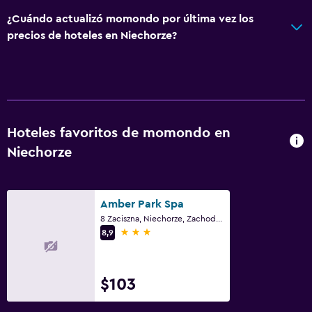
¿Cuándo actualizó momondo por última vez los
Estacionamiento y transporte
precios de hoteles en Niechorze?
Estacionamiento
Estacionamiento privado
Habitación
Perchero
Hoteles favoritos de momondo en
Niechorze
Armario o clóset
Comedor
Amber Park Spa
Restaurante
8 Zaciszna, Niechorze, Zachodnio-Pomorskie
3 estrellas
8,9
Mesa de comedor
Ideal para familias
$103
Cuna/cama nido disponibles