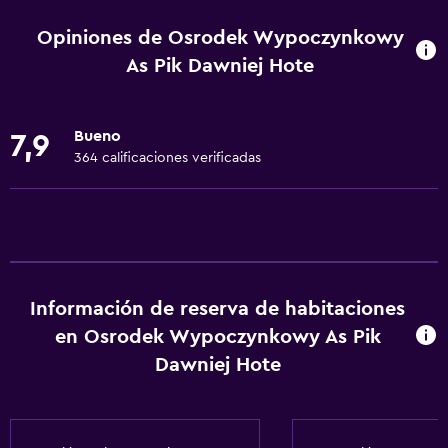
Wifi disponible en todas las instalaciones
Opiniones de Osrodek Wypoczynkowy
Internet
As Pik Dawniej Hote
Gel de ducha
Ropa de cama
Bueno
7,9
Toallas
364 calificaciones verificadas
Calefacción
Papeleras
Aire libre
Terraza
Información de reserva de habitaciones
en Osrodek Wypoczynkowy As Pik
Terraza/patio
Dawniej Hote
Parrilla
Comedor al aire libre
Jardín