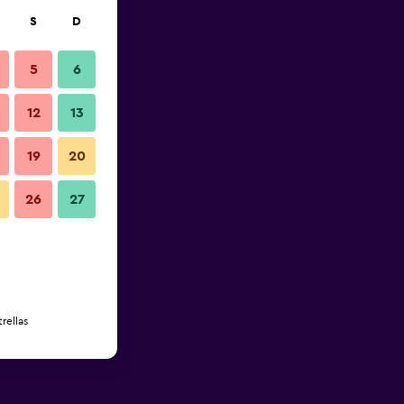
S
D
5
6
12
13
19
20
26
27
rellas