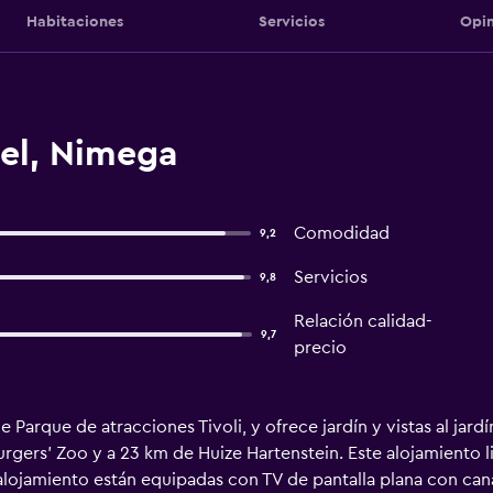
Habitaciones
Servicios
Opin
el, Nimega
Comodidad
9,2
Servicios
9,8
Relación calidad-
9,7
precio
 Parque de atracciones Tivoli, y ofrece jardín y vistas al jard
rgers' Zoo y a 23 km de Huize Hartenstein. Este alojamiento 
lojamiento están equipadas con TV de pantalla plana con cana