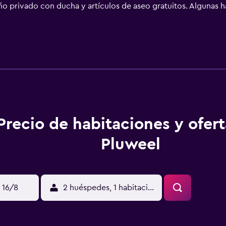
año privado con ducha y artículos de aseo gratuitos. Algunas h
s disponen de ropa de cama y toallas. Parque nacional de Velu
Precio de habitaciones y ofer
Pluweel
 16/8
2 huéspedes, 1 habitación