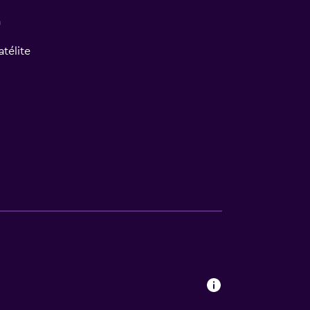
a
atélite