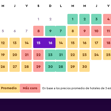
car
M
J
V
S
D
L
M
M
J
V
1
2
1
2
3
4
ás barata de precio por noche
5
6
7
8
9
7
8
9
10
11
r
Total noche
12
13
14
15
16
14
15
16
17
18
19
20
21
22
23
21
22
23
24
25
$160
Ver oferta
26
27
28
29
30
28
29
30
$160
Ver oferta
Promedio
Más caro
En base a los precios promedio de hoteles de 3 est