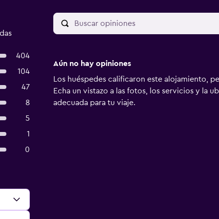
adas
404
Aún no hay opiniones
104
Los huéspedes calificaron este alojamiento, p
47
Echa un vistazo a las fotos, los servicios y la u
8
adecuada para tu viaje.
5
1
0