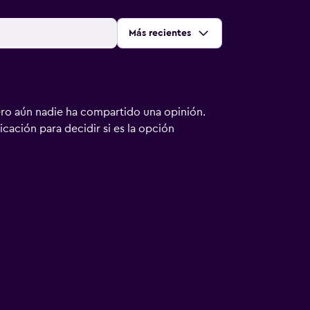
Ordenar por
:
Más recientes
ero aún nadie ha compartido una opinión.
bicación para decidir si es la opción