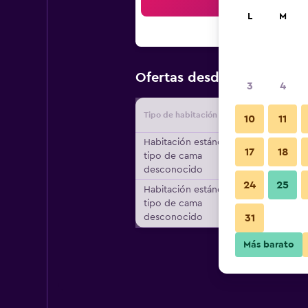
Bus
L
M
$160
Ofertas desde
/
Oferta m
3
4
Tipo de habitación
Proveedo
10
11
Habitación estándar,
17
18
tipo de cama
desconocido
24
25
Habitación estándar,
tipo de cama
desconocido
31
Más barato