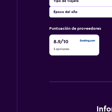
Tipo de viajero
Época del año
Puntuación de proveedores
8.9
8.9
/10
de
3 opiniones
10
Inf