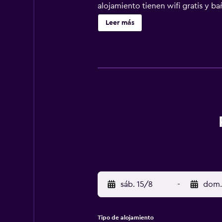
alojamiento tienen wifi gratis y b
hostal o pensión, las habitacione
Leer más
Apenheul está a 47 km.
sáb. 15/8
-
dom.
Tipo de alojamiento