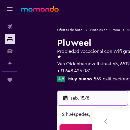
Vuelos
Ofertas de hotel
Hoteles en Europa
Ho
Alojamientos
Pluweel
Autos
Propiedad vacacional con Wifi gra
1 estrella
Planifica con IA
Van Oldenbarneveltstraat 65, 651
+31 648 426 081
Muy bueno
569 calificacione
8,9
Trips
sáb. 15/8
-
2 huéspedes, 1 habitación