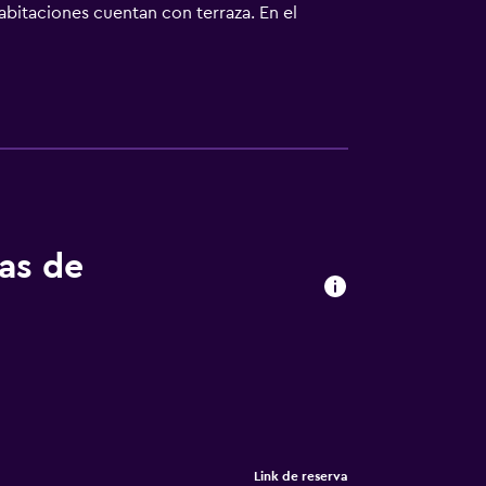
abitaciones cuentan con terraza. En el
wezoom está a 44 km del alojamiento, y
tas de
Link de reserva