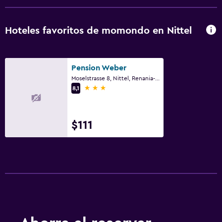
Comedor
Hoteles favoritos de momondo en Nittel
Almuerzos para llevar
Menús para dietas especiales (bajo petición)
Pension Weber
Restaurante
Moselstrasse 8, Nittel, Renania-Palatinado
3 estrellas
La comida se puede entregar en el alojamiento
8,1
Mesa de comedor
$111
Ideal para familias
Cuna/cama nido disponibles
Comidas para niños
Equipo infantil para zona de juegos al aire libre
Cubierta para piscina
Parque infantil