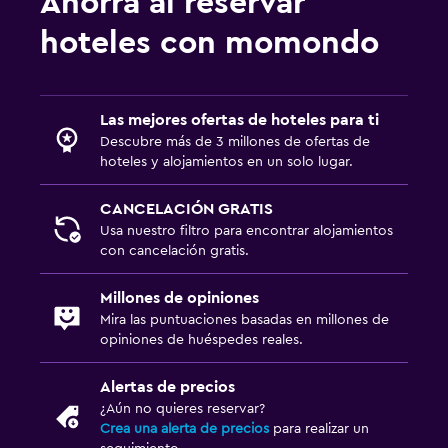
Ahorra al reservar
Salud y seguridad
hoteles con momondo
Limpieza diaria
Botiquín de primeros auxilios
Las mejores ofertas de hoteles para ti
Cámaras CCTV en zonas comunes
Descubre más de 3 millones de ofertas de
Cámaras CCTV en el exterior
hoteles y alojamientos en un solo lugar.
CANCELACIÓN GRATIS
Aire libre
Usa nuestro filtro para encontrar alojamientos
Terraza/patio
con cancelación gratis.
Sillas de playa
Millones de opiniones
Terraza
Mira las puntuaciones basadas en millones de
opiniones de huéspedes reales.
Habitación
Alertas de precios
Almohada de plumas
¿Aún no quieres reservar?
Crea una alerta de precios
para realizar un
Enchufe cerca de la cama