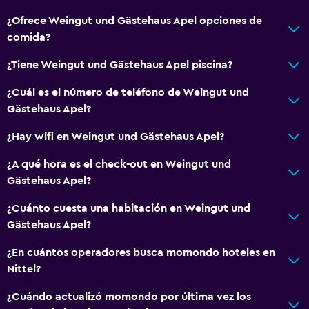
Habitaciones para no fumadores disponibles
¿Ofrece Weingut und Gästehaus Apel opciones de
Unidad accesible para personas en silla de ruedas
comida?
Accesibilidad
¿Tiene Weingut und Gästehaus Apel piscina?
Ascensor
¿Cuál es el número de teléfono de Weingut und
Ascensor disponible
Gästehaus Apel?
Hipoalergénico
¿Hay wifi en Weingut und Gästehaus Apel?
Habitación hipoalergénica
Almohada sin plumas
¿A qué hora es el check-out en Weingut und
Gästehaus Apel?
Plantas superiores accesibles por ascensor
Plantas superiores accesibles por escaleras
¿Cuánto cuesta una habitación en Weingut und
Gästehaus Apel?
General
¿En cuántos operadores busca momondo hoteles en
Ventana
Nittel?
Habitaciones familiares
¿Cuándo actualizó momondo por última vez los