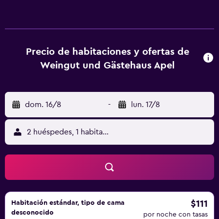
habitaciones disponen de escritorio, TV de pantalla plana,
baño privado, ropa de cama y toallas. Las habitaciones
tienen caja fuerte, algunas ofrecen balcón y otras también
disponen de vistas a la piscina. Todas las unidades cuentan
con nevera. Weingut und Gästehaus Apel ofrece desayuno
Precio de habitaciones y ofertas de
buffet o continental. La clientela puede practicar
Weingut und Gästehaus Apel
actividades en Nittel y alrededores, como senderismo y
ciclismo. Zona peatonal de Trier está a 28 km del
alojamiento, y Catedral de Trier está a 28 km.
dom. 16/8
-
lun. 17/8
2 huéspedes, 1 habitación
$111
Habitación estándar, tipo de cama
desconocido
por noche con tasas