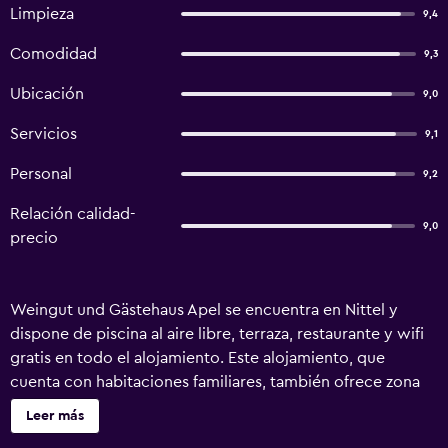
Limpieza
9,4
Comodidad
9,3
Ubicación
9,0
Servicios
9,1
Personal
9,2
Relación calidad-
9,0
precio
Weingut und Gästehaus Apel se encuentra en Nittel y
dispone de piscina al aire libre, terraza, restaurante y wifi
gratis en todo el alojamiento. Este alojamiento, que
cuenta con habitaciones familiares, también ofrece zona
de juegos infantil. Este alojamiento hipoalergénico está a
Leer más
24 km de Trier Theater. En la posada u hostería, todas las