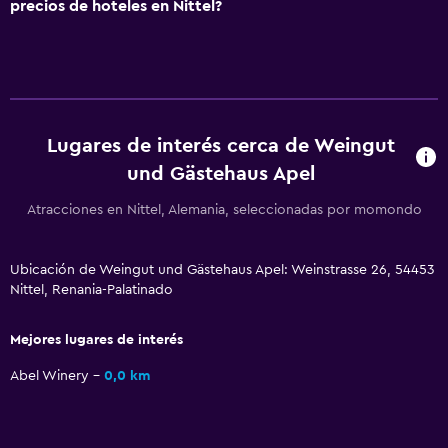
Zona de estar
precios de hoteles en Nittel?
Vista al patio interior
Sofá
Insonorización
Vista a la piscina
Lugares de interés cerca de Weingut
Espacio de almacenamiento
und Gästehaus Apel
Atracciones en Nittel, Alemania, seleccionadas por momondo
Baño
Ducha
Ubicación de Weingut und Gästehaus Apel: Weinstrasse 26, 54453
Baño pequeño adicional
Nittel, Renania-Palatinado
Secador de pelo
Mejores lugares de interés
Aseo
Abel Winery
0,0 km
Papel higiénico
Baño privado
Ducha italiana