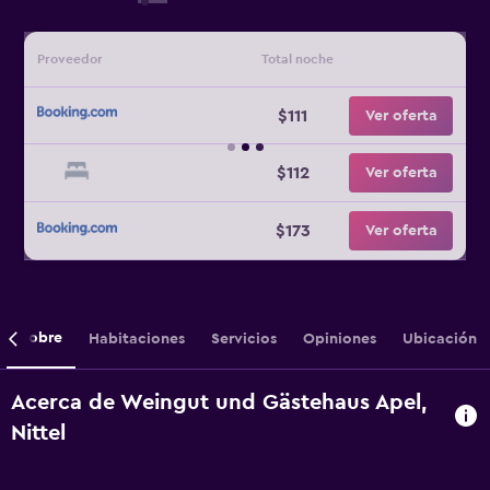
Proveedor
Total noche
$111
Ver oferta
$112
Ver oferta
$173
Ver oferta
Sobre
Habitaciones
Servicios
Opiniones
Ubicación
Acerca de Weingut und Gästehaus Apel,
Nittel