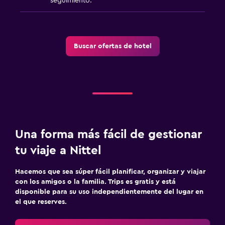
seguimiento.
Armario o clóset
Servicios y facilidades
Buscar ofertas de hotel
Caja fuerte
Mostrador de información turística
Acceso con llave
Sistema de entretenimiento
TV de pantalla plana
Una forma más fácil de gestionar
TV
tu viaje a Nittel
Hacemos que sea súper fácil planificar, organizar y viajar
Actividades
con los amigos o la familia. Trips es gratis y está
Senderismo
disponible para su uso independientemente del lugar en
el que reserves.
Ciclismo