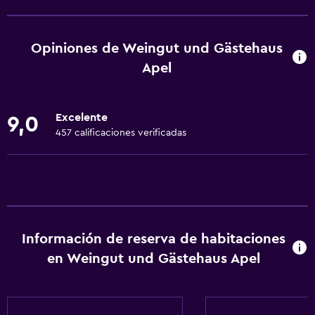
Wifi gratis
Wifi disponible en todas las instalaciones
Opiniones de Weingut und Gästehaus
Internet
Apel
Ropa de cama
Toallas
Excelente
9,0
Extinguidor
457 calificaciones verificadas
Champú
Alarma de humo
Calefacción
Gel de ducha
Información de reserva de habitaciones
Aire acondicionado
en Weingut und Gästehaus Apel
Papeleras
Cocina