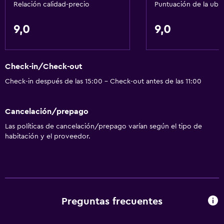
Relación calidad-precio
Puntuación de la ubi
Copas
Tetera eléctrica
9,0
9,0
Lavavajillas
Horno
Check-in/Check-out
Utensilios de cocina
Check-in después de las 15:00 - Check-out antes de las 11:00
Cocina
Tostadora
Cancelación/prepago
Nevera
Las políticas de cancelación/prepago varían según el tipo de
Cafetera
habitación y el proveedor.
Comedor
Cocineta
Accesibilidad y adecuación
Preguntas frecuentes
Unidad ubicada en la planta baja