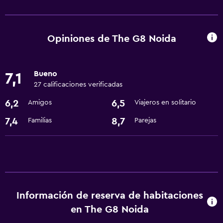
Servicios y facilidades
Servicio de habitaciones
Cambio de divisas
Opiniones de The G8 Noida
Recepción 24 horas
Bueno
7,1
Lavandería
27 calificaciones verificadas
Lavandería
6,2
6,5
Amigos
Viajeros en solitario
Servicios de lavandería/tintorería
7,4
8,7
Familias
Parejas
Servicios básicos
Wifi gratis
Aire acondicionado
Información de reserva de habitaciones
Estacionamiento y transporte
en The G8 Noida
Traslado aeropuerto