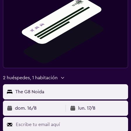
2 huéspedes, 1 habitación
The G8 Noida
dom. 16/8
lun. 17/8