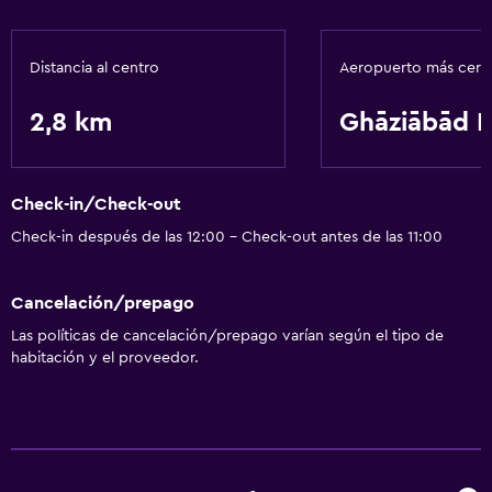
Sistema de entretenimiento
Distancia al centro
Aeropuerto más cer
TV por cable o vía satélite
2,8 km
Ghāziābād 
Accesibilidad y adecuación
Ascensor
Check-in/Check-out
Aire libre
Check-in después de las 12:00 - Check-out antes de las 11:00
Jardín
Cancelación/prepago
Zona de trabajo
Las políticas de cancelación/prepago varían según el tipo de
habitación y el proveedor.
Escritorio
General
Espacio de almacenamiento