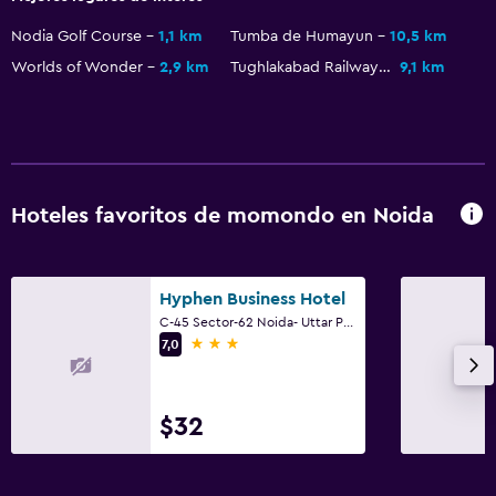
Nodia Golf Course
1,1 km
Tumba de Humayun
10,5 km
Worlds of Wonder
2,9 km
Tughlakabad Railway Station
9,1 km
Hoteles favoritos de momondo en Noida
Hyphen Business Hotel
C-45 Sector-62 Noida- Uttar Pradesh () Supertech Building Noida-62, Noida
3 estrellas
7,0
$32