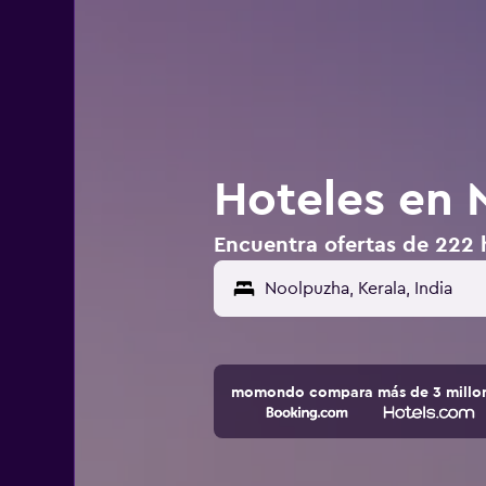
Hoteles en 
Encuentra ofertas de 222 
Noolpuzha, Kerala, India
momondo compara más de 3 millone