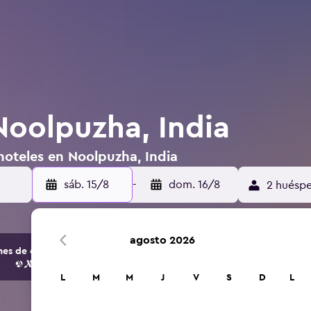
Noolpuzha, India
hoteles en Noolpuzha, India
sáb. 15/8
-
dom. 16/8
2 huéspe
agosto 2026
s de opciones de hoteles y alojamientos.
L
M
M
J
V
S
D
L