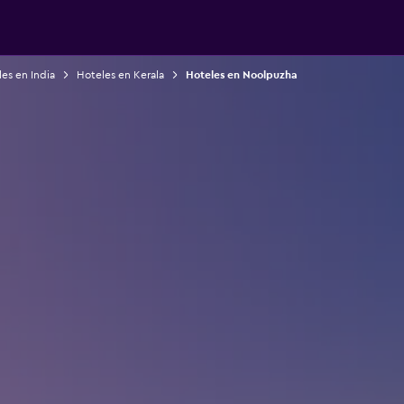
es en India
Hoteles en Kerala
Hoteles en Noolpuzha