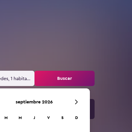
Buscar
des, 1 habitación
septiembre 2026
M
M
J
V
S
D