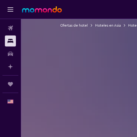
Ofertas de hotel
Hoteles en Asia
Hotel
Vuelos
Alojamientos
Autos
Planifica con IA
Trips
Español