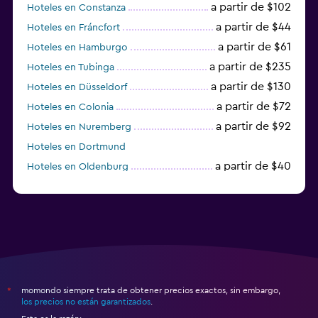
a partir de $102
Hoteles en Constanza
a partir de $44
Hoteles en Fráncfort
a partir de $61
Hoteles en Hamburgo
a partir de $235
Hoteles en Tubinga
a partir de $130
Hoteles en Düsseldorf
a partir de $72
Hoteles en Colonia
a partir de $92
Hoteles en Nuremberg
Hoteles en Dortmund
a partir de $40
Hoteles en Oldenburg
a partir de $68
Hoteles en Garmisch-Partenkirchen
momondo siempre trata de obtener precios exactos, sin embargo,
*
los precios no están garantizados
.