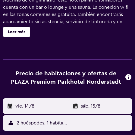
Además de un gimnasio, este hotel para no fumadores
cuenta con un bar o lounge y una sauna. La conexión wifi
en las zonas comunes es gratuita. También encontrarás
aparcamiento sin asistencia, servicio de tintorería y un
jardín. PLAZA Premium Parkhotel Norderstedt ofrece 78
Leer más
alojamientos con minibar y caja fuerte. Se ofrece una
televisión de pantalla plana con canales por cable. Los
baños están equipados con ducha. Este hotel en
Norderstedt ofrece acceso a Internet wifi gratis. Los
servicios para las personas de negocios incluyen
escritorio y teléfono. Se ofrece servicio de limpieza todos
Precio de habitaciones y ofertas de
los días. Los servicios de ocio y esparcimiento en este
PLAZA Premium Parkhotel Norderstedt
hotel incluyen sauna y gimnasio.
vie. 14/8
-
sáb. 15/8
2 huéspedes, 1 habitación