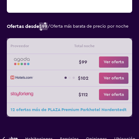
Ofertas desde
$99
/
Oferta más barata de precio por noche
Proveedor
Total noche
$99
Ver oferta
$102
Ver oferta
$112
Ver oferta
12 ofertas más de PLAZA Premium Parkhotel Norderstedt
Sobre
Habitaciones
Servicios
Opiniones
Ubicación