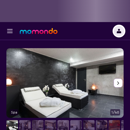
Spa
1/40