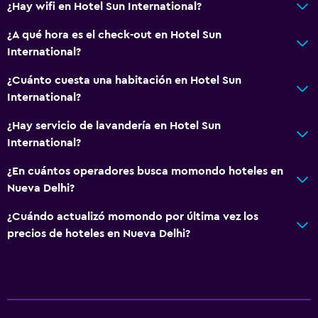
¿Hay wifi en Hotel Sun International?
Cámaras CCTV en zonas comunes
¿A qué hora es el check-out en Hotel Sun
Cámaras CCTV en el exterior
International?
Seguridad las 24 horas
¿Cuánto cuesta una habitación en Hotel Sun
International?
Sistema de entretenimiento
TV de pantalla plana
¿Hay servicio de lavandería en Hotel Sun
International?
Sala de estar/TV compartida
TV por cable o vía satélite
¿En cuántos operadores busca momondo hoteles en
Nueva Delhi?
TV
¿Cuándo actualizó momondo por última vez los
Baño
precios de hoteles en Nueva Delhi?
Ducha
Bidé
Aseo