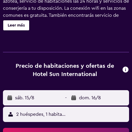
azotea, servicio de habitaciones las 24 horas y servicios de
conserjería a tu disposición. La conexión wifi en las zonas
comunes es gratuita. También encontrarás servicio de
tintorería, lavandería y servicio de recepción 24 horas.
Leer más
Hotel Sun International ofrece 64 alojamientos con aire
acondicionado, artículos de higiene personal gratuitos y
ventilador de techo. Se ofrece una televisión LED con
canales por satélite. Los baños están equipados con
ducha. Este hotel en Nueva Delhi ofrece acceso a Internet
wifi gratis. Los servicios para personas de negocios
Precio de habitaciones y ofertas de
incluyen escritorio y sillas de oficina. Se ofrece servicio de
Hotel Sun International
limpieza todos los días.
sáb. 15/8
-
dom. 16/8
2 huéspedes, 1 habitación