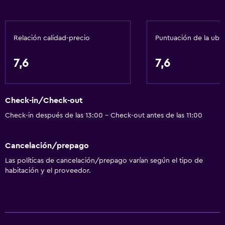
Servicios y facilidades
Relación calidad-precio
Puntuación de la ubi
Cajero automático/banco
Centro de negocios
7,6
7,6
Servicio de conserjería
Cambio de divisas
Check-in/Check-out
Instalaciones para reuniones
Check-in después de las 13:00 - Check-out antes de las 11:00
Servicio de habitaciones
Mostrador de información turística
Cancelación/prepago
Recepción 24 horas
Las políticas de cancelación/prepago varían según el tipo de
habitación y el proveedor.
Accesibilidad y adecuación
Habitaciones para no fumadores disponibles
Accesibilidad