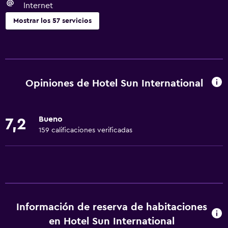
Internet
Mostrar los 57 servicios
Servicios básicos
Wifi gratis
Wifi disponible en todas las instalaciones
Opiniones de Hotel Sun International
Internet
Toallas
Bueno
7,2
Ventilador
159 calificaciones verificadas
Extinguidor
Artículos de aseo gratis
Alarma de humo
Adaptador
Información de reserva de habitaciones
Aire acondicionado
en Hotel Sun International
Papeleras