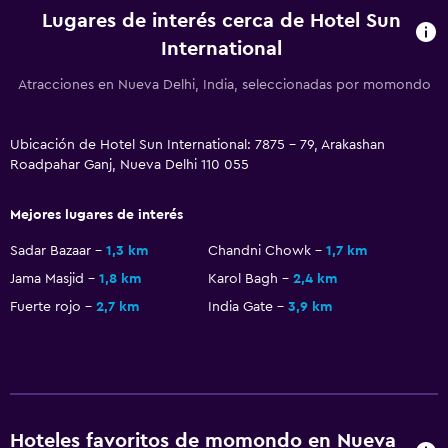
Baño privado
Lugares de interés cerca de Hotel Sun
International
Lavandería
Atracciones en Nueva Delhi, India, seleccionadas por momondo
Lavandería
Servicio de planchado
Ubicación de Hotel Sun International: 7875 - 79, Arakashan
Servicios de lavandería/tintorería
Roadpahar Ganj, Nueva Delhi 110 055
Plancha para pantalones
Mejores lugares de interés
Comedor
Sadar Bazaar
1,3 km
Chandni Chowk
1,7 km
Almuerzos para llevar
Jama Masjid
1,8 km
Karol Bagh
2,4 km
Fuerte rojo
2,7 km
India Gate
3,9 km
Menús para dietas especiales (bajo petición)
Nevera
La comida se puede entregar en el alojamiento
Habitación
Hoteles favoritos de momondo en Nueva