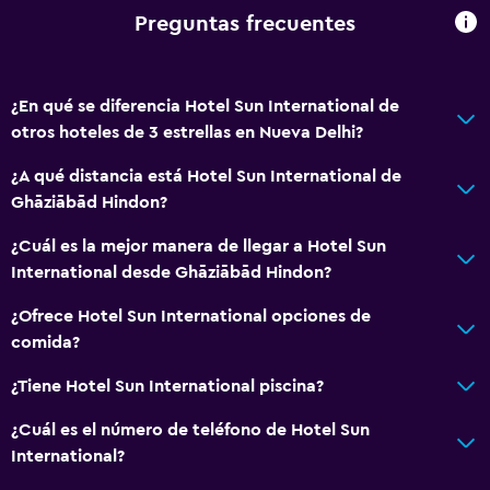
Ascensor
Preguntas frecuentes
Ascensor disponible
Fregadero bajo
¿En qué se diferencia Hotel Sun International de
Áreas designadas para fumadores
otros hoteles de 3 estrellas en Nueva Delhi?
General
¿A qué distancia está Hotel Sun International de
Ghāziābād Hindon?
Habitaciones familiares
Zona de estar
¿Cuál es la mejor manera de llegar a Hotel Sun
International desde Ghāziābād Hindon?
Habitaciones insonorizadas
Piso de mosaico/mármol
¿Ofrece Hotel Sun International opciones de
comida?
Espacio de almacenamiento
¿Tiene Hotel Sun International piscina?
Salud y seguridad
¿Cuál es el número de teléfono de Hotel Sun
Limpieza diaria
International?
Botiquín de primeros auxilios