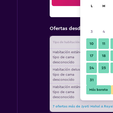
Bus
L
M
$24
Ofertas desde
/
Oferta má
3
4
Tipo de habitación
Proveedo
10
11
Habitación estándar,
17
18
tipo de cama
desconocido
24
25
Habitación deluxe,
tipo de cama
desconocido
31
Habitación estándar,
Más barato
tipo de cama
desconocido
7 ofertas más de Jyoti Mahal A Roya