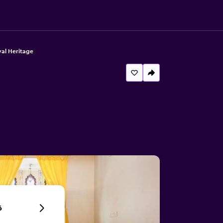
yal Heritage
6