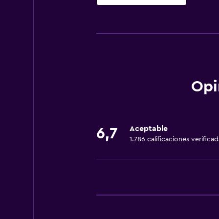
Servicios y facilidades
Servicio de habitaciones
Check-out exprés
Cambio de divisas
Recepción 24 horas
Opi
Comedor
Restaurante
Aceptable
6,7
1.786 calificaciones verificad
Cafetería
Cocina
Cocina
Lavandería