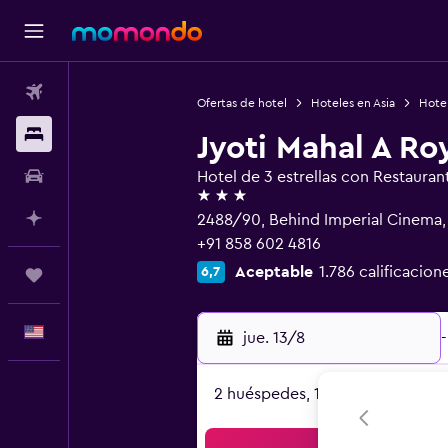
Vuelos
Ofertas de hotel
Hoteles en Asia
Hotel
Alojamientos
Jyoti Mahal A Ro
Autos
Hotel de 3 estrellas con Restauran
3 estrellas
Planifica con IA
2488/90, Behind Imperial Cinema, 
+91 858 602 4816
Aceptable
1.786 calificacion
6,7
Trips
Español
jue. 13/8
-
2 huéspedes, 1 habitación