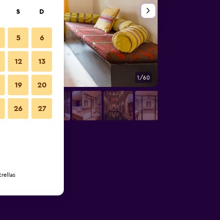
S
D
5
6
12
13
1/60
Otros
19
20
26
27
rellas