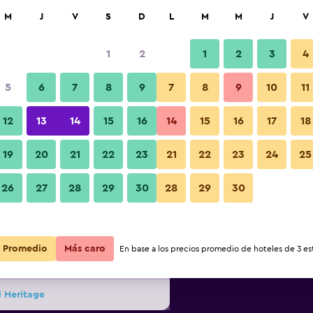
car
M
J
V
S
D
L
M
M
J
V
1
2
1
2
3
4
s barata de precio por noche
5
6
7
8
9
7
8
9
10
11
Habitación
r
Total noche
12
13
14
15
16
14
15
16
17
18
19
20
21
22
23
21
22
23
24
25
$24
Ver oferta
Fotos
26
27
28
29
30
28
29
30
$35
Ver oferta
Promedio
Más caro
En base a los precios promedio de hoteles de 3 est
$45
Ver oferta
l Heritage