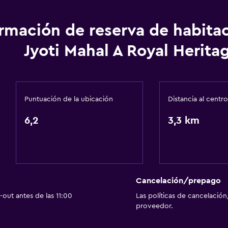
Espacio de almacenamie
ormación de reserva de habita
Ideal para familias
Jyoti Mahal A Royal Herita
Cuidado de niños o guar
Puntuación de la ubicación
Distancia al centro
6,2
3,3 km
Cancelación/prepago
out antes de las 11:00
Las políticas de cancelación
proveedor.