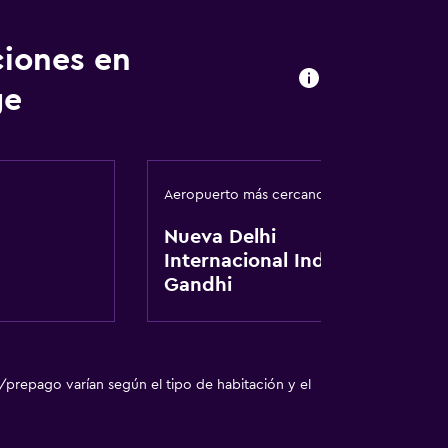
nto
ciones en
ge
dería
Aeropuerto más cercano
Nueva Delhi
Internacional Indira
Gandhi
/prepago varían según el tipo de habitación y el