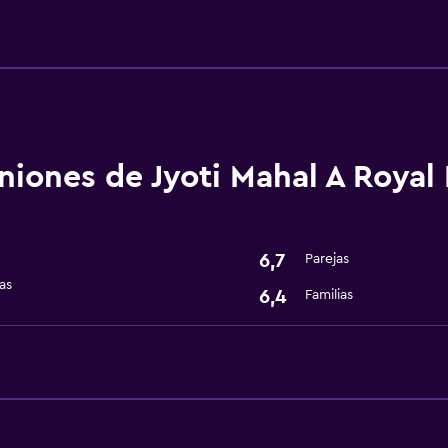
Servicios básicos
Internet
Wifi
Aire acondicionado
niones de Jyoti Mahal A Royal
Estacionamiento y tran
Traslado aeropuerto
6,7
Parejas
as
6,4
Familias
Accesibilidad y adecuac
Ascensor
General