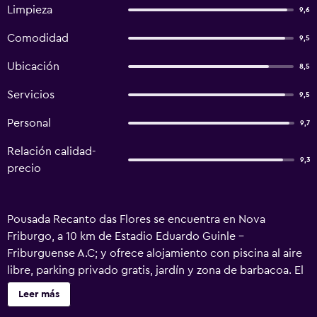
Limpieza
9,6
Comodidad
9,5
Ubicación
8,5
Servicios
9,5
Personal
9,7
Relación calidad-
9,3
precio
Pousada Recanto das Flores se encuentra en Nova
Friburgo, a 10 km de Estadio Eduardo Guinle -
Friburguense A.C; y ofrece alojamiento con piscina al aire
libre, parking privado gratis, jardín y zona de barbacoa. El
alojamiento está a unos 11 km de Sesi, a 9,2 km de
Leer más
Catarina's Stone y a 12 km de Nova Friburgo Cable Car. La