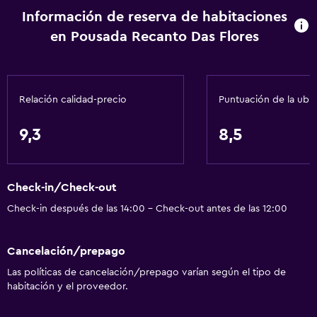
Servicios básicos
Información de reserva de habitaciones
Wifi gratis
en Pousada Recanto Das Flores
Wifi disponible en todas las instalaciones
Internet
Relación calidad-precio
Puntuación de la ubi
Piscina y spa
9,3
8,5
Sauna
Piscina al aire libre
Check-in/Check-out
Estacionamiento y transporte
Check-in después de las 14:00 - Check-out antes de las 12:00
Estacionamiento gratuito
Estacionamiento privado
Cancelación/prepago
Las políticas de cancelación/prepago varían según el tipo de
Sistema de entretenimiento
habitación y el proveedor.
TV