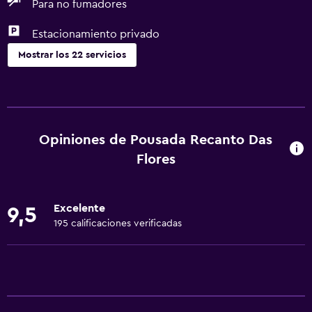
Para no fumadores
Estacionamiento privado
Mostrar los 22 servicios
Aire libre
Terraza
Terraza/patio
Opiniones de Pousada Recanto Das
Parrilla
Flores
Jardín
Excelente
9,5
Baño
195 calificaciones verificadas
Ducha
Baño privado
Aseo