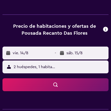
posada u hostería libre de humo cuenta con wifi gratis en
todo el alojamiento. En la posada u hostería, todas las
habitaciones cuentan con patio. En Pousada Recanto das
Flores, cada habitación incluye TV, baño privado y un
balcón con vistas al jardín. Puedes jugar al billar en el
Precio de habitaciones y ofertas de
alojamiento. Poço Feio Well está a 41 km del alojamiento.
Pousada Recanto Das Flores
vie. 14/8
-
sáb. 15/8
2 huéspedes, 1 habitación