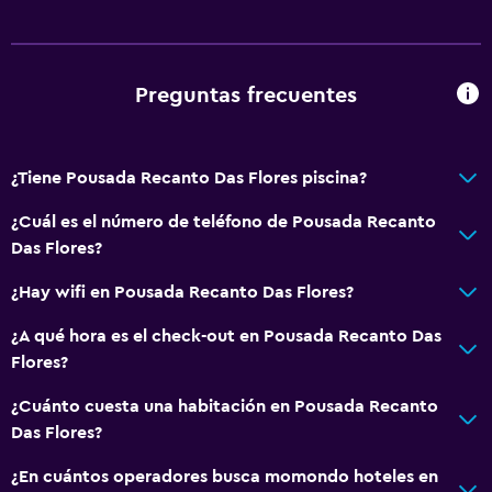
TV por cable o vía satélite
Accesibilidad y adecuación
Preguntas frecuentes
Para no fumadores
Áreas designadas para fumadores
¿Tiene Pousada Recanto Das Flores piscina?
General
¿Cuál es el número de teléfono de Pousada Recanto
Das Flores?
Vista al jardín
Habitaciones familiares
¿Hay wifi en Pousada Recanto Das Flores?
¿A qué hora es el check-out en Pousada Recanto Das
Comedor
Flores?
Minibar
¿Cuánto cuesta una habitación en Pousada Recanto
Das Flores?
Actividades
¿En cuántos operadores busca momondo hoteles en
Mesa de billar