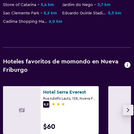
Stone of Catarina
3,4 km
Jardim do Nego
3,7 km
Sao Clemente Park
5,3 km
Eduardo Guinle Stadium
5,3 km
Cadima Shopping Mall
6,0 km
Hoteles favoritos de momondo en Nueva
Friburgo
Hotel Serra Everest
Rua Adolfo Lautz, 128, Nueva Friburgo
3 estrellas
8,9
$60