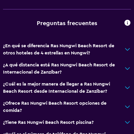
Secador de pelo
Aire libre
Preguntas frecuentes
Playa privada
Lavandería
¿En qué se diferencia Ras Nungwi Beach Resort de
otros hoteles de 4 estrellas en Nungwi?
Lavandería
¿A qué distancia está Ras Nungwi Beach Resort de
General
Internacional de Zanzíbar?
Espacio de almacenamiento
¿Cuál es la mejor manera de llegar a Ras Nungwi
Beach Resort desde Internacional de Zanzíbar?
Salud y seguridad
¿Ofrece Ras Nungwi Beach Resort opciones de
Caja fuerte
comida?
¿Tiene Ras Nungwi Beach Resort piscina?
Ideal para familias
Cuidado de niños o guardería