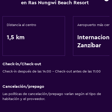
Minibar
en Ras Nungwi Beach Resort
Actividades
Bicicletas
Distancia al centro
Aeropuerto más cer
Mesa de billar
1,5 km
Internaciona
Tienda de regalos
Zanzíbar
Servicios y facilidades
Cambio de divisas
Check-in/Check-out
Recepción 24 horas
Check-in después de las 14:00 - Check-out antes de las 11:00
Estacionamiento y transporte
Cancelación/prepago
Traslado aeropuerto
Las políticas de cancelación/prepago varían según el tipo de
habitación y el proveedor.
Baño