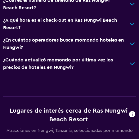
¿Cuál es el número de teléfono de Ras Nungwi
Beach Resort?
Gimnasio
¿A qué hora es el check-out en Ras Nungwi Beach
Tenis
Resort?
¿En cuántos operadores busca momondo hoteles en
Servicios básicos
Nungwi?
Aire acondicionado
¿Cuándo actualizó momondo por última vez los
precios de hoteles en Nungwi?
Lugares de interés cerca de Ras Nungwi
Beach Resort
Atracciones en Nungwi, Tanzania, seleccionadas por momondo