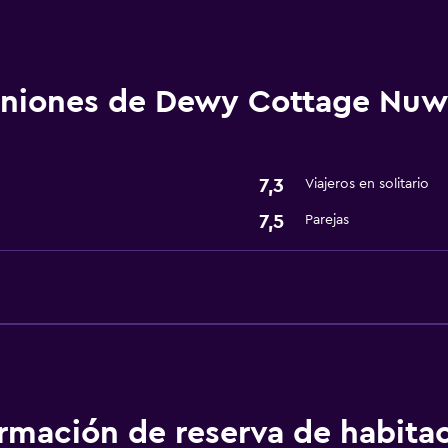
Actividades
niones de Dewy Cottage Nuwa
Bicicletas
Ideal para familias
7,3
Viajeros en solitario
Cuidado de niños o guar
7,5
Parejas
ormación de reserva de habita