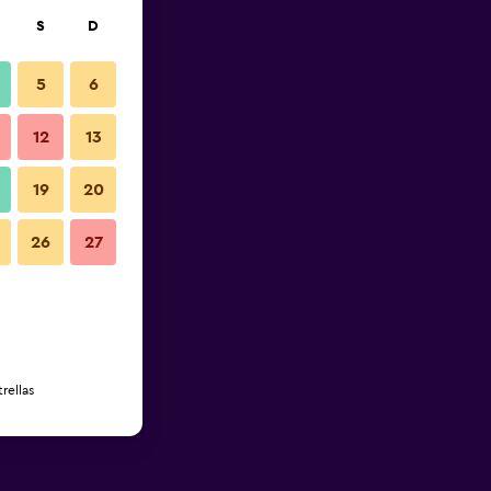
S
D
5
6
12
13
19
20
26
27
rellas