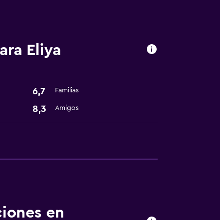
ra Eliya
6,7
Familias
dería
8,3
Amigos
ciones en