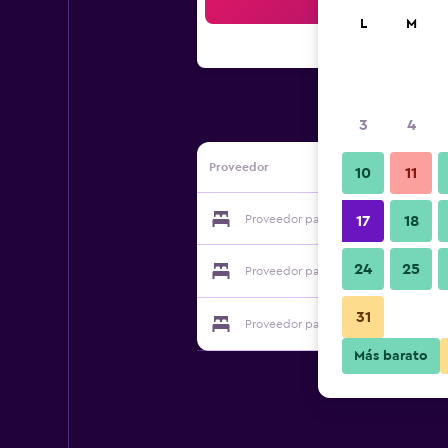
Bus
L
M
3
4
Proveedor
10
11
Proveedor para Dewy Cottage Nuwar
17
18
24
25
Proveedor para Dewy Cottage Nuwar
31
Proveedor para Dewy Cottage Nuwar
Más barato