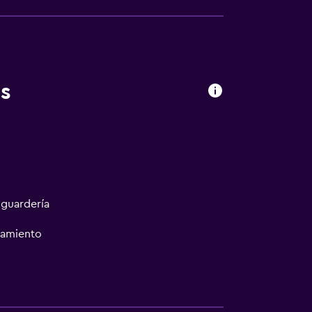
s
 guardería
namiento
sporte