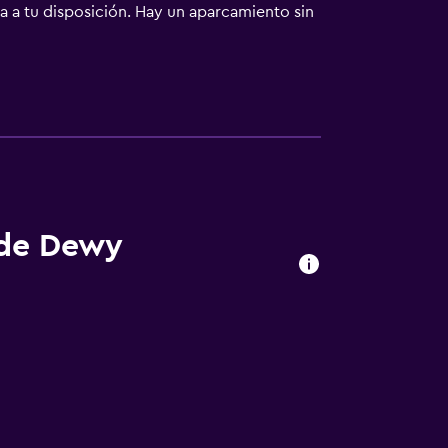
ía a tu disposición. Hay un aparcamiento sin
lgo, pero si lo prefieres, puedes llamar al
abar el día que con una bebida en el bar o
y minibar. Para los momentos de ocio,
fi gratis. El cuarto de baño está provisto de
y una zona de estar separada, además de un
 de Dewy