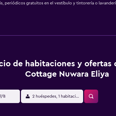
s, periódicos gratuitos en el vestíbulo y tintorería o lavander
nes un restaurante y una cafetería a tu disposición para comer a
rio limitado de esta casa de huéspedes. Qué mejor forma de ac
opia casa en cualquiera de las 8 habitaciones con microondas 
ana con canales por cable y conexión a Internet por cable y wi
nal gratuitos. Entre las comodidades, se incluyen escritorio 
os los días.
cio de habitaciones y ofertas
Cottage Nuwara Eliya
17/8
2 huéspedes, 1 habitación