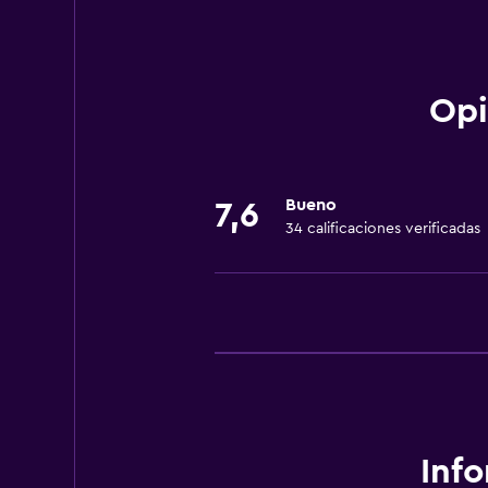
Check-out exprés
Lavandería
Opi
Lavandería
General
Bueno
7,6
Espacio de almacenamiento
34 calificaciones verificadas
Servicios básicos
Wifi gratis
Inf