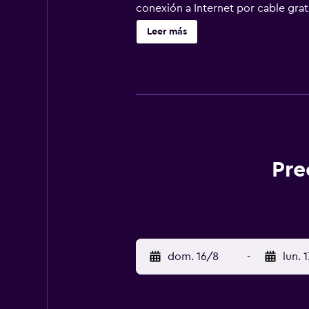
conexión a Internet por cable grati
asistencia gratuito disponible. Tie
Leer más
servicio de habitaciones con hora
lounge. Te sentirás como en tu pr
tienes un televisión de pantalla pl
ducha y artículos de higiene perso
servicio de limpieza disponible tod
Pre
dom. 16/8
-
lun. 