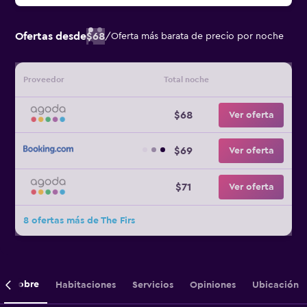
Ofertas desde
$68
/
Oferta más barata de precio por noche
Proveedor
Total noche
$68
Ver oferta
$69
Ver oferta
$71
Ver oferta
8 ofertas más de The Firs
Sobre
Habitaciones
Servicios
Opiniones
Ubicación