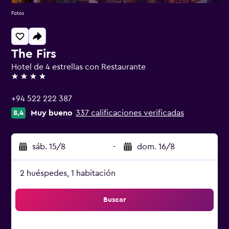
Fotos
The Firs
Hotel de 4 estrellas con Restaurante
4 estrellas
+94 522 222 387
Muy bueno
337 calificaciones verificadas
8,4
sáb. 15/8
-
dom. 16/8
2 huéspedes, 1 habitación
Buscar