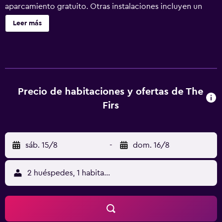
aparcamiento gratuito. Otras instalaciones incluyen un
centro de negocios, servicios de conserjería y servicio de
Leer más
tintorería. The Firs ofrece 5 alojamientos con chimenea y
reproductor de DVD. Se ofrece una televisión de pantalla
plana con canales por cable. Los baños están equipados
con bañera y ducha independientes con bañera de
hidromasaje, albornoces, artículos de higiene personal
gratuitos y secador de pelo. Este hotel en Nuwara Eliya
Precio de habitaciones y ofertas de The
ofrece acceso a Internet por cable y wifi gratis. Entre las
Firs
comodidades especialmente pensadas para las personas
en viaje de negocios se incluyen escritorio, cajas fuertes y
teléfono. Las habitaciones también incluyen botella de
sáb. 15/8
-
dom. 16/8
agua gratuita y cafetera y tetera. Se ofrece servicio de
descubierta nocturno y servicio de limpieza todos los
días. Es posible solicitar tabla de planchar con plancha. Se
2 huéspedes, 1 habitación
pueden practicar las actividades de ocio y esparcimiento
que se indican más abajo en las instalaciones o cerca del
alojamiento (es posible que se aplique un recargo).