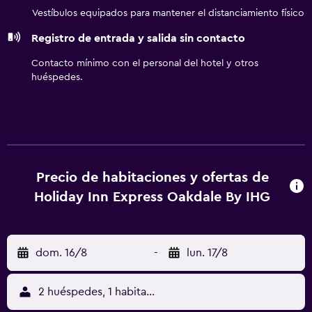
servicio de limpieza todos los días. Los servicios de ocio y
Vestíbulos equipados para mantener el distanciamiento físico
esparcimiento en este hotel incluyen una piscina al aire
Registro de entrada y salida sin contacto
libre y gimnasio.
Contacto mínimo con el personal del hotel y otros
huéspedes.
Precio de habitaciones y ofertas de
Holiday Inn Express Oakdale By IHG
dom. 16/8
-
lun. 17/8
2 huéspedes, 1 habitación