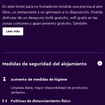
En este hotel para no fumadores tendrás una piscina al aire
libre, un restaurante y un gimnasio a tu disposición. Podrás
disfrutar de un desayuno bufé gratuito, wifi gratis en las
zonas comunes y aparcamiento gratuito. También
encontrarás café o té en las zonas comunes, un centro de
Leer más
negocios y una sala de reuniones. Holiday Inn Express
Oakdale by IHG ofrece 54 alojamientos con caja fuerte y
cafetera y tetera. Las camas están vestidas con ropa de
cama de alta calidad. Se ofrece una televisión de pantalla
plana de 42 pulgadas con canales digitales de suscripción.
Se ofrece frigorífico y microondas. Los baños están
Medidas de seguridad del alojamiento
equipados con artículos de higiene personal gratuitos y
secador de pelo. Este hotel en Oakdale ofrece acceso a
Aumento de medidas de higiene
Internet wifi gratis. Los servicios para las personas de
negocios incluyen escritorio y sillas de oficina, además de
Limpieza diaria, mayor disponibilidad de productos
teléfono; se ofrecen llamadas locales gratuitas (pueden
sanitarios.
existir restricciones). Las habitaciones también incluyen
Políticas de distanciamiento físico
tabla de planchar con plancha y un ventilador. Se ofrece