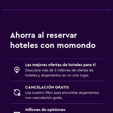
Carga de vehículos eléctricos
Estacionamiento gratuito
Habitación
Ahorra al reservar
Enchufe cerca de la cama
Despertador
hoteles con momondo
Zona de trabajo
Fax/fotocopiadora
Las mejores ofertas de hoteles para ti
Descubre más de 3 millones de ofertas de
Escritorio
hoteles y alojamientos en un solo lugar.
Aire libre
CANCELACIÓN GRATIS
Usa nuestro filtro para encontrar alojamientos
Terraza/patio
con cancelación gratis.
Gimnasio
Millones de opiniones