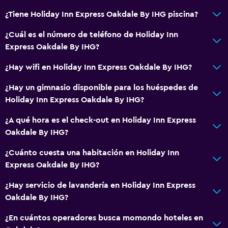
Para no fumadores
¿Tiene Holiday Inn Express Oakdale By IHG piscina?
Plantas superiores accesibles por ascensor
¿Cuál es el número de teléfono de Holiday Inn
Áreas designadas para fumadores
Express Oakdale By IHG?
Sistema de entretenimiento
¿Hay wifi en Holiday Inn Express Oakdale By IHG?
Radio
¿Hay un gimnasio disponible para los huéspedes de
TV de pantalla plana
Holiday Inn Express Oakdale By IHG?
Sala de estar/TV compartida
¿A qué hora es el check-out en Holiday Inn Express
TV por cable o vía satélite
Oakdale By IHG?
TV
¿Cuánto cuesta una habitación en Holiday Inn
Express Oakdale By IHG?
Comedor
¿Hay servicio de lavandería en Holiday Inn Express
Microondas
Oakdale By IHG?
Nevera
¿En cuántos operadores busca momondo hoteles en
Cafetera