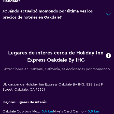
Oakdale?
Máquina expendedora (bebidas)
¿Cuándo actualizó momondo por última vez los
Máquina expendedora (botanas)
precios de hoteles en Oakdale?
General
Habitaciones familiares
Casilleros
Lugares de interés cerca de Holiday Inn
Teléfono
Express Oakdale By IHG
Alfombrado
Espacio de almacenamiento
Atracciones en Oakdale, California, seleccionadas por momondo
Salud y seguridad
Ubicación de Holiday Inn Express Oakdale By IHG: 828 East F
Street, Oakdale, CA 95361
Limpieza diaria
Cámaras CCTV en zonas comunes
Mejores lugares de interés
Cámaras CCTV en el exterior
Oakdale Cowboy Museum
0,4 km
Mike's Card Casino
0,5 km