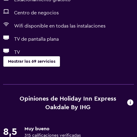
Centro de negocios
Wifi disponible en todas las instalaciones
TV de pantalla plana
TV
Mostrar los 69 servicios
Servicios básicos
Wifi gratis
Wifi disponible en todas las instalaciones
Opiniones de Holiday Inn Express
Internet
Oakdale By IHG
Ropa de cama
Toallas
Muy bueno
8,5
Ventilador
315 calificaciones verificadas