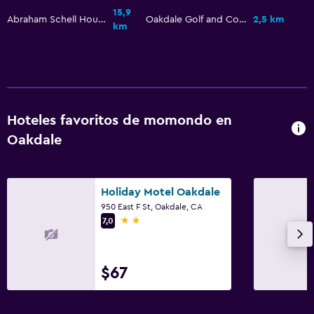
Detector de monóxido de carbono
15,9
Abraham Schell House
Oakdale Golf and Country Club
2,5 km
km
Caja fuerte
Baño
Secador de pelo
Aseo
Hoteles favoritos de momondo en
Papel higiénico
Oakdale
Baño privado
Holiday Motel Oakdale
Lavandería
950 East F St, Oakdale, CA
Lavandería
2 estrellas
7,0
Servicios de lavandería/tintorería
Plancha y tabla de planchar
$67
Estacionamiento y transporte