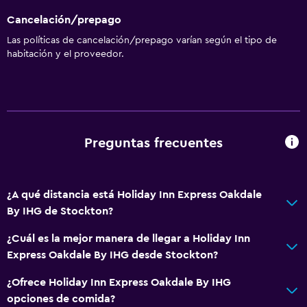
Instalaciones para reuniones
Cancelación/prepago
Minimercado en las instalaciones
Las políticas de cancelación/prepago varían según el tipo de
Servicio de habitaciones
habitación y el proveedor.
Acceso con tarjeta
Check-out exprés
Check-in/check-out privado
Recepción 24 horas
Preguntas frecuentes
Accesibilidad y adecuación
¿A qué distancia está Holiday Inn Express Oakdale
Unidad accesible para personas en silla de ruedas
By IHG de Stockton?
Accesibilidad
¿Cuál es la mejor manera de llegar a Holiday Inn
Ascensor
Express Oakdale By IHG desde Stockton?
Ascensor disponible
¿Ofrece Holiday Inn Express Oakdale By IHG
Tina de baño adaptada
opciones de comida?