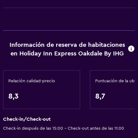
Extinguidor
Artículos de aseo gratis
Champú
Alarma de humo
Información de reserva de habitaciones
Calefacción
en Holiday Inn Express Oakdale By IHG
Gel de ducha
Aire acondicionado
Papeleras
Relación calidad-precio
Puntuación de la ubi
Acondicionador
8,3
8,7
Servicios y facilidades
Centro de negocios
Check-in/Check-out
Servicio de despertador
Check-in después de las 15:00 - Check-out antes de las 11:00
Caja fuerte