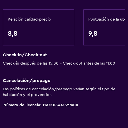
Gel de ducha
Papeleras
Relación calidad-precio
Puntuación de la ubi
Acondicionador
8,8
9,8
Servicios y facilidades
Renta de autos
Check-in/Check-out
Servicio de despertador
Check-in después de las 15:00 - Check-out antes de las 11:00
Servicio de conserjería
Servicio de habitaciones
Cancelación/prepago
Mostrador de información turística
Las políticas de cancelación/prepago varían según el tipo de
Acceso con tarjeta
habitación y el proveedor.
Masaje de pies
Número de licencia: 1167Κ05ΑΑ1327600
Check-out exprés
Check-in/check-out privado