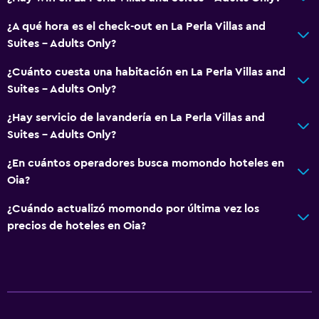
Cepillo de dientes
Ducha italiana
¿A qué hora es el check-out en La Perla Villas and
Suites - Adults Only?
Comedor
¿Cuánto cuesta una habitación en La Perla Villas and
Copas
Suites - Adults Only?
Fruta
¿Hay servicio de lavandería en La Perla Villas and
Restaurante
Suites - Adults Only?
Bar/lounge
¿En cuántos operadores busca momondo hoteles en
La comida se puede entregar en el alojamiento
Oia?
Minibar
¿Cuándo actualizó momondo por última vez los
Bar de tapas
precios de hoteles en Oia?
Desayuno en la habitación
Tetera/cafetera
Cafetera
Mesa de comedor