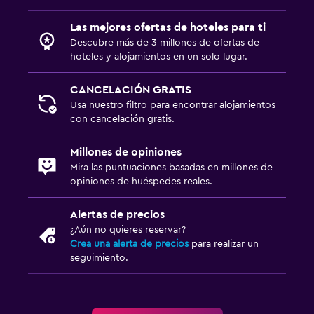
Pesca
Canotaje
Las mejores ofertas de hoteles para ti
Descubre más de 3 millones de ofertas de
Ciclismo
hoteles y alojamientos en un solo lugar.
Buceo
CANCELACIÓN GRATIS
Buceo
Usa nuestro filtro para encontrar alojamientos
Clases de cocina
con cancelación gratis.
Paseos a caballo
Millones de opiniones
Windsurf
Mira las puntuaciones basadas en millones de
opiniones de huéspedes reales.
Senderismo
Alertas de precios
Aire libre
¿Aún no quieres reservar?
Comedor al aire libre
Crea una alerta de precios
para realizar un
seguimiento.
Muebles de exterior
Terraza/patio
Sillas de playa