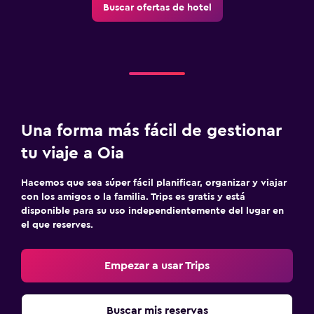
Buscar ofertas de hotel
Toallas de playa
Terraza
Habitación
Camas extralargas (+2 m)
Almohada de plumas
Una forma más fácil de gestionar
Enchufe cerca de la cama
tu viaje a Oia
Sofá cama
Hacemos que sea súper fácil planificar, organizar y viajar
Armario o clóset
con los amigos o la familia. Trips es gratis y está
disponible para su uso independientemente del lugar en
el que reserves.
Salud y seguridad
Limpieza diaria
Empezar a usar Trips
Cámaras CCTV en zonas comunes
Cámaras CCTV en el exterior
Buscar mis reservas