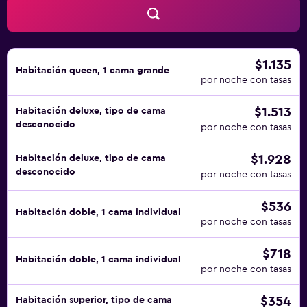
botella de agua gratuita y cafetera y tetera. Es posible
solicitar masajes en la habitación y tabla de planchar con
plancha. Se ofrece servicio de limpieza todos los días. Los
servicios de ocio y esparcimiento en este hotel incluyen
$1.135
Habitación queen, 1 cama grande
piscina al aire libre de temporada. Se pueden practicar las
por noche con tasas
actividades de ocio y esparcimiento que se indican más
$1.513
Habitación deluxe, tipo de cama
abajo en las instalaciones o cerca del alojamiento (es
desconocido
por noche con tasas
posible que se aplique un recargo).
$1.928
Habitación deluxe, tipo de cama
desconocido
por noche con tasas
$536
Habitación doble, 1 cama individual
por noche con tasas
$718
Habitación doble, 1 cama individual
por noche con tasas
$354
Habitación superior, tipo de cama