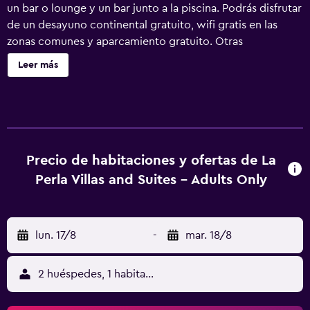
un bar o lounge y un bar junto a la piscina. Podrás disfrutar
de un desayuno continental gratuito, wifi gratis en las
zonas comunes y aparcamiento gratuito. Otras
instalaciones incluyen un bar-cafetería, café o té en las
Leer más
zonas comunes y servicios de spa. La Perla Villas and
Suites - Adults Only ofrece 17 alojamientos con aire
acondicionado, minibar y máquina de café espresso. Las
habitaciones disponen de balcón o patio con mobiliario.
Todos los alojamientos tienen decoraciones diferentes.
Las camas tienen colchones con una capa de acolchado
Precio de habitaciones y ofertas de La
adicional y están vestidas con edredón de plumas y ropa
Perla Villas and Suites - Adults Only
de cama de alta calidad. Se ofrece una televisión de
pantalla plana de 25 pulgadas con canales por satélite. Los
baños están equipados con ducha con cabezal de ducha
lun. 17/8
-
mar. 18/8
tipo lluvia, albornoces, zapatillas y artículos de higiene
personal de diseño. Los huéspedes pueden navegar por la
web gracias a nuestro acceso a Internet wifi gratis. Los
2 huéspedes, 1 habitación
servicios para las personas de negocios incluyen cajas
fuertes y teléfono. Las habitaciones también incluyen