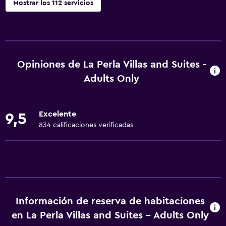
Mostrar los 112 servicios
Servicios básicos
Wifi disponible en todas las instalaciones
Internet
Opiniones de La Perla Villas and Suites -
Extinguidor
Adults Only
Artículos de aseo gratis
Alarma de humo
Excelente
9,5
Calefacción
834 calificaciones verificadas
Aire acondicionado
Wifi gratis
Ropa de cama
Toallas
Información de reserva de habitaciones
Champú
en La Perla Villas and Suites - Adults Only
Adaptador