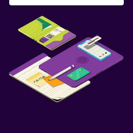
Botiquín de primeros auxilios
Caja fuerte
Estacionamiento y transporte
Traslado al aeropuerto (con cargos)
Estacionamiento gratuito
Estacionamiento privado
Servicio de traslado (cargo adicional)
Sistema de entretenimiento
TV de pantalla plana
TV por cable o vía satélite
Radio
TV