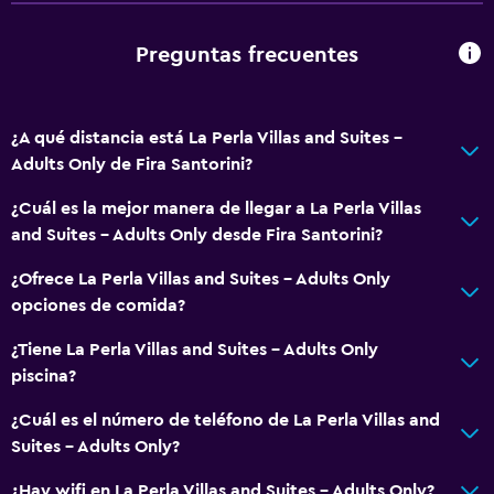
Recepción 24 horas
Caja fuerte
Preguntas frecuentes
Botella de agua
¿A qué distancia está La Perla Villas and Suites -
Baño
Adults Only de Fira Santorini?
Secador de pelo
¿Cuál es la mejor manera de llegar a La Perla Villas
Albornoz
and Suites - Adults Only desde Fira Santorini?
Baño privado
¿Ofrece La Perla Villas and Suites - Adults Only
Ducha
opciones de comida?
Gorro de baño
¿Tiene La Perla Villas and Suites - Adults Only
Baño adicional
piscina?
Baño pequeño adicional
¿Cuál es el número de teléfono de La Perla Villas and
Aseo
Suites - Adults Only?
Papel higiénico
¿Hay wifi en La Perla Villas and Suites - Adults Only?