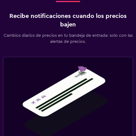
Accesibilidad y adecuación
Recibe notificaciones cuando los precios
Áreas designadas para fumadores
bajen
Entrada privada
Habitaciones para no fumadores disponibles
Cambios diarios de precios en tu bandeja de entrada: solo con las
alertas de precios.
Plantas superiores accesibles por escaleras
Lavandería
Lavandería
Servicios de lavandería/tintorería
Plancha y tabla de planchar
Zona de trabajo
Fax/fotocopiadora