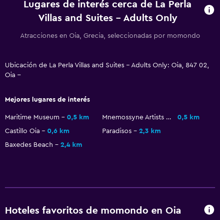
Lugares de interés cerca de La Perla
Villas and Suites - Adults Only
General
Atracciones en Oia, Grecia, seleccionadas por momondo
Ventana
Habitaciones familiares
Ubicación de La Perla Villas and Suites - Adults Only: Oia, 847 02,
Vista a la piscina
Oia --
Espacio de almacenamiento
Mejores lugares de interés
Vista al mar
Maritime Museum
0,5 km
Mnemossyne Artists House
0,5 km
Zona de estar
Castillo Oia
0,6 km
Paradisos
2,3 km
Pantuflas
Baxedes Beach
2,4 km
Sofá
Habitaciones insonorizadas
Insonorización
Teléfono
Hoteles favoritos de momondo en Oia