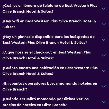
¿Cuál es el número de teléfono de Best Western Plus
Lavandería
Olive Branch Hotel & Suites?
Lavandería
¿Hay wifi en Best Western Plus Olive Branch Hotel &
Plancha y tabla de planchar
Suites?
¿Hay un gimnasio disponible para los huéspedes de
Habitación
Best Western Plus Olive Branch Hotel & Suites?
Armario o clóset
¿A qué hora es el check-out en Best Western Plus
Despertador
Olive Branch Hotel & Suites?
Zona de trabajo
¿Cuánto cuesta una habitación en Best Western Plus
Olive Branch Hotel & Suites?
Fax/fotocopiadora
Escritorio
¿En cuántos operadores busca momondo hoteles en
Olive Branch?
Salud y seguridad
¿Cuándo actualizó momondo por última vez los
Limpieza diaria
precios de hoteles en Olive Branch?