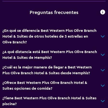
Ascensor
Preguntas frecuentes
Comedor
Minibar
Máquina expendedora (bebidas)
¿En qué se diferencia Best Western Plus Olive Branch
Hotel & Suites de otros hoteles de 3 estrellas en
Máquina expendedora (botanas)
Olive Branch?
General
¿A qué distancia está Best Western Plus Olive Branch
Hotel & Suites de Memphis?
Habitaciones familiares
Teléfono
¿Cuál es la mejor manera de llegar a Best Western
Plus Olive Branch Hotel & Suites desde Memphis?
Posibilidad de habitaciones conectadas
¿Ofrece Best Western Plus Olive Branch Hotel &
Estacionamiento y transporte
Suites opciones de comida?
Estacionamiento gratuito
¿Tiene Best Western Plus Olive Branch Hotel & Suites
Estacionamiento privado
piscina?