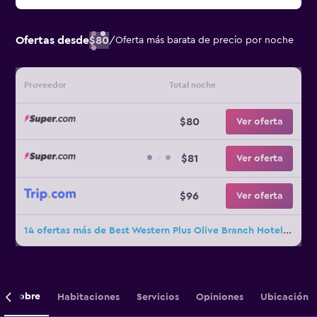
Ofertas desde
$80
/
Oferta más barata de precio por noche
Proveedor
Total noche
$80
Ver oferta
$81
Ver oferta
$96
Ver oferta
14 ofertas más de Best Western Plus Olive Branch Hotel & Suites
Sobre
Habitaciones
Servicios
Opiniones
Ubicación