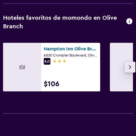
Gimnasio
Hoteles favoritos de momondo en Olive
Piscina
Branch
Piscina al aire libre
Hampton Inn Olive Branch
6830 Crumpler Boulevard, Olive Branch, MS
3 estrellas
8,0
$106