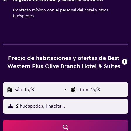
entretenimiento en el centro Landers.Combinando la
comodidad del metro de Memphis con el espíritu
Contacto mínimo con el personal del hotel y otros
acogedor del norte de Mississippi, el BEST WESTERN PLUS
huéspedes.
Olive Branch Hotel & Suites ofrece el lugar idóneo para
disfrutar de lo mejor de ambos destinos.
Precio de habitaciones y ofertas de Best
Western Plus Olive Branch Hotel & Suites
sáb. 15/8
-
dom. 16/8
2 huéspedes, 1 habitación