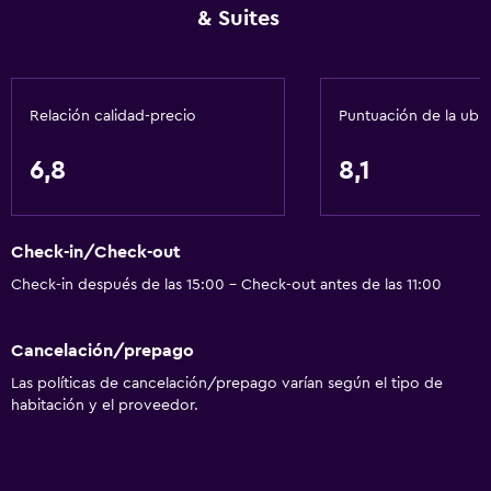
& Suites
Aire acondicionado
Artículos de aseo gratis
Calefacción
Relación calidad-precio
Puntuación de la ubi
Cocina
6,8
8,1
Tetera/cafetera
Nevera
Check-in/Check-out
Cafetera
Check-in después de las 15:00 - Check-out antes de las 11:00
Microondas
Cocineta
Cancelación/prepago
Las políticas de cancelación/prepago varían según el tipo de
Accesibilidad y adecuación
habitación y el proveedor.
Habitaciones para no fumadores disponibles
Accesibilidad