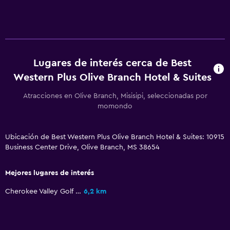
Botiquín de primeros auxilios
Sistema de entretenimiento
TV por cable o vía satélite
Lugares de interés cerca de Best
Western Plus Olive Branch Hotel & Suites
Baño
Atracciones en Olive Branch, Misisipi, seleccionadas por
Secador de pelo
momondo
Aire libre
Ubicación de Best Western Plus Olive Branch Hotel & Suites: 10915
Terraza/patio
Business Center Drive, Olive Branch, MS 38654
Actividades
Mejores lugares de interés
Tienda de regalos
Cherokee Valley Golf Club
6,2 km
Gimnasio