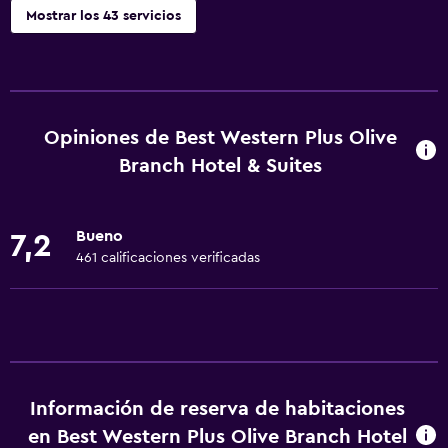
Mostrar los 43 servicios
Servicios y facilidades
Centro de negocios
Servicio de despertador
Opiniones de Best Western Plus Olive
Check-out exprés
Branch Hotel & Suites
Caja fuerte
Instalaciones para reuniones
Bueno
7,2
Servicio de habitaciones
461 calificaciones verificadas
Recepción 24 horas
Servicios básicos
Wifi gratis
Wifi disponible en todas las instalaciones
Información de reserva de habitaciones
en Best Western Plus Olive Branch Hotel
Internet