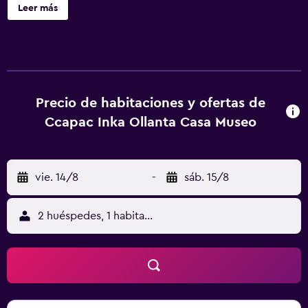
coche del centro de Cuzco. Las coloridas habitaciones del
Leer más
Ccapac Inka Ollanta Casa Museo presentan una
decoración pop y ramos de flores frescas. Todas tienen
balcón con vistas panorámicas a las montañas, baño y
calefacción. Por las mañanas se sirve un desayuno
americano con huevos, zumos naturales y panecillos
recién hechos. El bar restaurante sirve cocina regional y
Precio de habitaciones y ofertas de
cócteles tropicales, mientras que el té y el café se sirven
Ccapac Inka Ollanta Casa Museo
de forma gratuita las 24 horas. El Ccapac Inka Ollanta Casa
Museo, traducido literalmente como “Inca Rich”, puede
organizar visitas guiadas y traslados a la ciudad de Cuzco.
vie. 14/8
-
sáb. 15/8
Las ruinas históricas de Ollataytambo están a 5 minutos a
pie del hotel. El Ccapac Inka Ollanta Casa Museo ofrece
conexión Wi-Fi y aparcamiento gratuitos. El almuerzo para
2 huéspedes, 1 habitación
llevar se sirve fuera de horario (de 06:00 a 09:00).