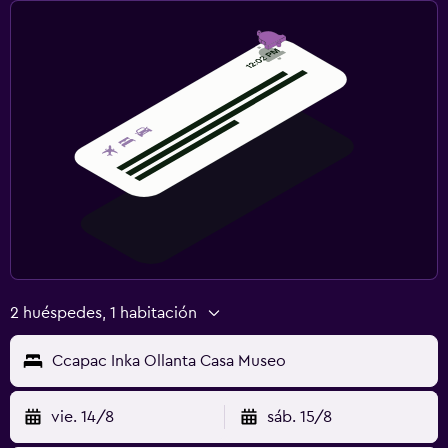
2 huéspedes, 1 habitación
Ccapac Inka Ollanta Casa Museo
vie. 14/8
sáb. 15/8