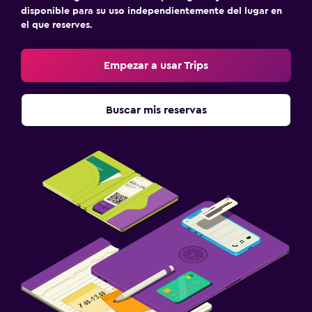
disponible para su uso independientemente del lugar en
Habitaciones para no fumadores disponibles
el que reserves.
Mascotas permitidas bajo consulta (pueden aplicar cargos
extra)
Empezar a usar Trips
Plantas superiores accesibles por escaleras
Buscar mis reservas
Aire libre
Muebles de exterior
Chimenea exterior
Jardín
Terraza/patio
Sillas de playa
Terraza
Lavandería