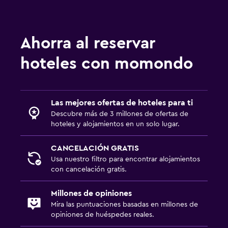
Instalaciones para reuniones
Servicio de habitaciones
Ahorra al reservar
Acceso con llave
Check-in/check-out privado
hoteles con momondo
Caja fuerte
Botella de agua
Las mejores ofertas de hoteles para ti
Descubre más de 3 millones de ofertas de
Piscina y spa
hoteles y alojamientos en un solo lugar.
Spa
CANCELACIÓN GRATIS
Bañera de hidromasaje
Usa nuestro filtro para encontrar alojamientos
Piscina al aire libre
con cancelación gratis.
Toallas para piscina
Millones de opiniones
Vapor
Mira las puntuaciones basadas en millones de
opiniones de huéspedes reales.
Masajes