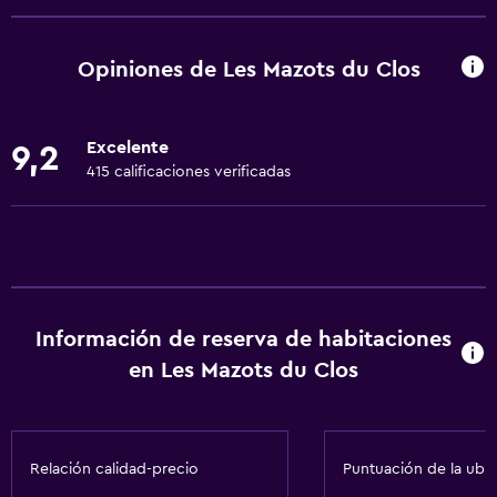
Ventana
Acceso al salón ejecutivo
Opiniones de Les Mazots du Clos
Habitaciones familiares
Piso de parquet o madera noble
Excelente
9,2
Vista al patio interior
415 calificaciones verificadas
Vista a la montaña
Vista a la piscina
Bodega de esquí
Espacio de almacenamiento
Información de reserva de habitaciones
Chimenea
en Les Mazots du Clos
Zona de estar
Pantuflas
Sofá
Relación calidad-precio
Puntuación de la ubi
Teléfono