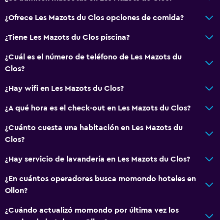
Acondicionador
¿Ofrece Les Mazots du Clos opciones de comida?
Comedor
¿Tiene Les Mazots du Clos piscina?
Copas
¿Cuál es el número de teléfono de Les Mazots du
Tetera eléctrica
Clos?
Fruta
¿Hay wifi en Les Mazots du Clos?
Menús para dietas especiales (bajo petición)
¿A qué hora es el check-out en Les Mazots du Clos?
Restaurante
Bar/lounge
¿Cuánto cuesta una habitación en Les Mazots du
Clos?
Minibar
Tetera/cafetera
¿Hay servicio de lavandería en Les Mazots du Clos?
Nevera
¿En cuántos operadores busca momondo hoteles en
Cafetera
Ollon?
Comedor
¿Cuándo actualizó momondo por última vez los