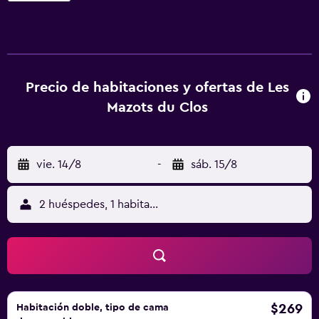
centro de spa y bienestar tiene sauna, piscina al aire libre,
bañera de hidromasaje y terraza. Las habitaciones incluyen
TV de pantalla plana con canales por cable, nevera,
cafetera, ducha, artículos de aseo gratuitos y escritorio. El
hotel ofrece algunas habitaciones con vistas a la montaña,
Precio de habitaciones y ofertas de Les
y todas cuentan con balcón. Las unidades incluyen baño
Mazots du Clos
privado, secador de pelo y ropa de cama. El desayuno
ofrece opciones a la carta, continentales o
inglesas/irlandesas. Se puede jugar al ping-pong en Les
vie. 14/8
-
sáb. 15/8
Mazots du Clos, y la zona es ideal para practicar
senderismo y esquí. El alojamiento ofrece equipamiento
como hammam y centro de negocios en el propio
2 huéspedes, 1 habitación
alojamiento. Monte Rochers de Naye está a 46 km del
alojamiento. El aeropuerto (Aeropuerto internacional de
Ginebra) está a 120 km.
$269
Habitación doble, tipo de cama