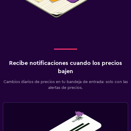
Lavandería
Servicio de planchado
Servicios de lavandería/tintorería
Plancha y tabla de planchar
Habitación
Almohada de plumas
Recibe notificaciones cuando los precios
Enchufe cerca de la cama
bajen
Perchero
Cambios diarios de precios en tu bandeja de entrada: solo con las
Armario o clóset
alertas de precios.
Sistema de entretenimiento
TV de pantalla plana
TV por cable o vía satélite
TV