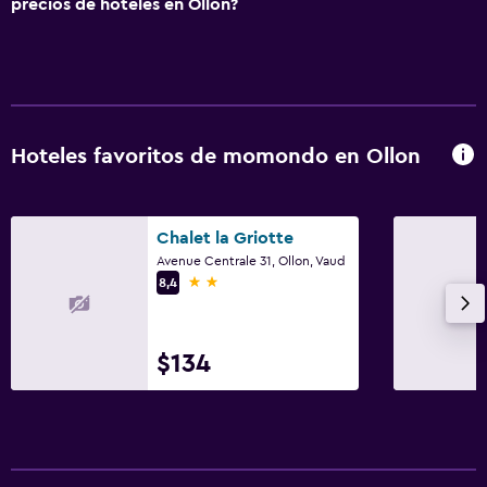
Mesa de comedor
precios de hoteles en Ollon?
Baño
Secador de pelo
Albornoz
Hoteles favoritos de momondo en Ollon
Baño privado
Ducha
Tina de baño
Chalet la Griotte
Avenue Centrale 31, Ollon, Vaud
Aseo
2 estrellas
8,4
Papel higiénico
Ducha italiana
$134
Servicios y facilidades
Centro de negocios
Baño turco