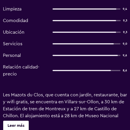
Limpieza
9,4
Comodidad
9,3
Ubicación
9,3
Servicios
9,0
Personal
9,6
Relación calidad-
8,6
precio
Les Mazots du Clos, que cuenta con jardín, restaurante, bar
y wifi gratis, se encuentra en Villars-sur-Ollon, a 30 km de
Estación de tren de Montreux y a 27 km de Castillo de
Chillon. El alojamiento está a 28 km de Museo Nacional
Suizo del Audiovisual y a 38 km de Alimentarium, y
Leer más
dispone de acceso a pie de pista y guardaesquíes. El