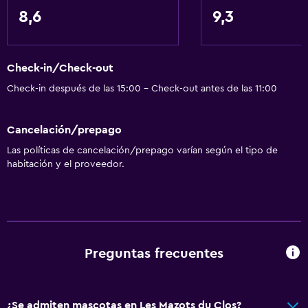
8,6
9,3
Servicios básicos
Internet
Check-in/Check-out
Extinguidor
Check-in después de las 15:00 - Check-out antes de las 11:00
Artículos de aseo gratis
Alarma de humo
Cancelación/prepago
Calefacción
Las políticas de cancelación/prepago varían según el tipo de
Wifi gratis
habitación y el proveedor.
Ropa de cama
Toallas
Champú
Adaptador
Preguntas frecuentes
Gel de ducha
Papeleras
¿Se admiten mascotas en Les Mazots du Clos?