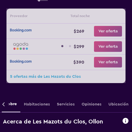
Proveedor
Total noche
$269
Ver oferta
$299
Ver oferta
$390
Ver oferta
5 ofertas más de Les Mazots du Clos
Sobre
Habitaciones
Servicios
Opiniones
Ubicación
Acerca de Les Mazots du Clos, Ollon