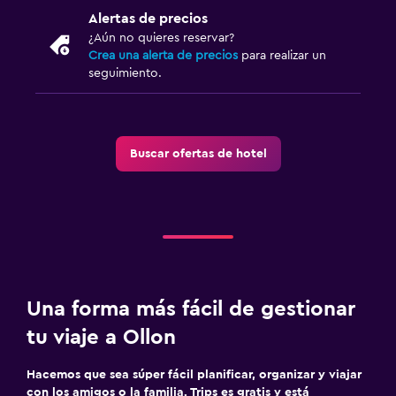
Sauna
Alertas de precios
¿Aún no quieres reservar?
Crea una alerta de precios
para realizar un
Actividades
seguimiento.
Juegos de mesa/rompecabezas
Ciclismo
Esquí
Buscar ofertas de hotel
Entretenimiento nocturno
Ping pong
A pie de pista
Senderismo
Una forma más fácil de gestionar
Accesibilidad y adecuación
tu viaje a Ollon
Almohada sin plumas
Áreas designadas para fumadores
Hacemos que sea súper fácil planificar, organizar y viajar
Entrada privada
con los amigos o la familia. Trips es gratis y está