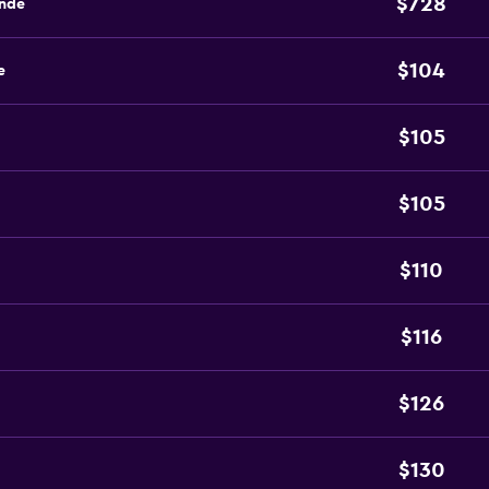
$728
ande
$104
e
$105
$105
$110
$116
$126
$130