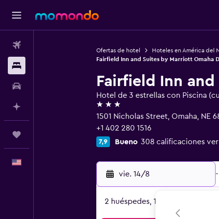
Vuelos
Ofertas de hotel
Hoteles en América del 
Fairfield Inn and Suites by Marriott Omaha
Alojamientos
Fairfield Inn a
Autos
Hotel de 3 estrellas con Piscina (c
3 estrellas
Planifica con IA
1501 Nicholas Street, Omaha, NE 6
+1 402 280 1516
Trips
Bueno
308 calificaciones ver
7,9
Español
vie. 14/8
-
2 huéspedes, 1 habitación