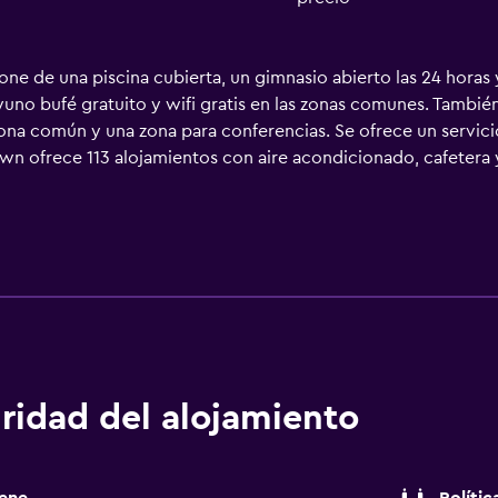
ne de una piscina cubierta, un gimnasio abierto las 24 horas 
yuno bufé gratuito y wifi gratis en las zonas comunes. También
 común y una zona para conferencias. Se ofrece un servicio d
 ofrece 113 alojamientos con aire acondicionado, cafetera y
 canales por satélite de suscripción y películas de pago. Lo
atuitos. Los huéspedes pueden navegar por la web gracias a nu
nas de negocios incluyen escritorio y teléfono; las llamadas loc
 habitaciones también incluyen tabla de planchar con plancha y
mbio de toallas y cambio de sábanas. Se ofrece servicio de l
en una piscina cubierta y gimnasio abierto las 24 horas. Se pu
bajo en las instalaciones o cerca del alojamiento (es posible 
ridad del alojamiento