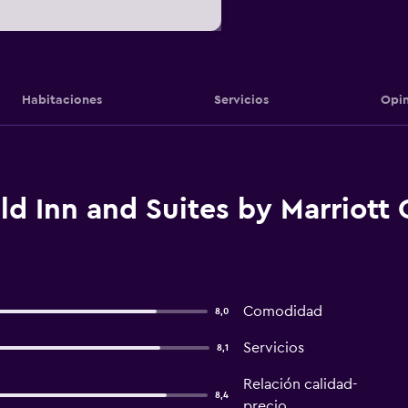
Habitaciones
Servicios
Opin
ield Inn and Suites by Marrio
Comodidad
8,0
Servicios
8,1
Relación calidad-
8,4
precio