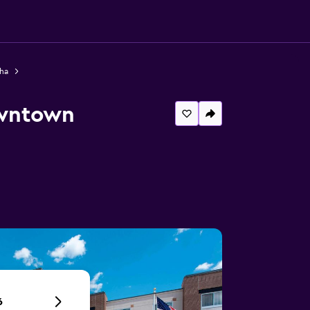
ha
owntown
6