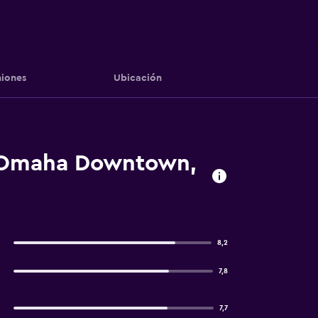
iones
Ubicación
tt Omaha Downtown,
8,2
7,8
7,7