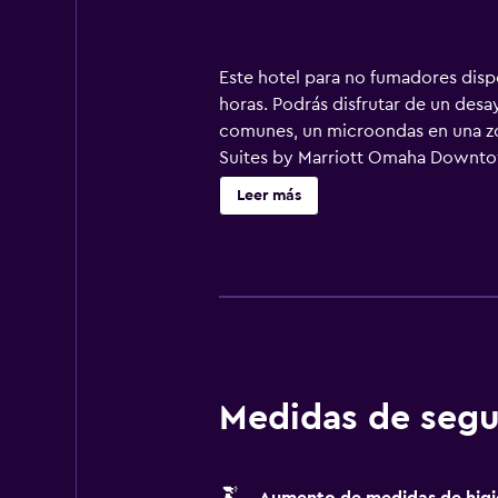
Este hotel para no fumadores dispo
horas. Podrás disfrutar de un desa
comunes, un microondas en una zona
Suites by Marriott Omaha Downtown
televisión LCD de 32 pulgadas con
Leer más
y artículos de higiene personal gr
wifi). Los servicios para las perso
(pueden existir restricciones). Las
juegos de cama hipoalergénicos, ca
esparcimiento en este hotel incluy
esparcimiento que se indican más a
Medidas de segu