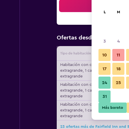
Bus
L
M
$90
Ofertas desde
/
Oferta má
3
4
Tipo de habitación
Proveedo
10
11
Habitación con cama
17
18
extragrande, 1 cama
extragrande
24
25
Habitación con cama
extragrande, 1 cama
extragrande
31
Habitación con cama
Más barato
extragrande, 1 cama
extragrande
23 ofertas más de Fairfield Inn and