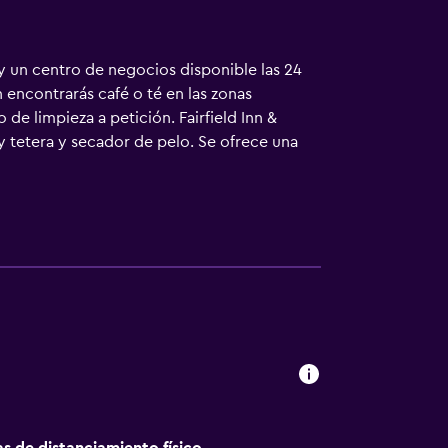
y un centro de negocios disponible las 24
 encontrarás café o té en las zonas
e limpieza a petición. Fairfield Inn &
 tetera y secador de pelo. Se ofrece una
s baños están equipados con bañera o ducha
estro acceso a Internet gratis (por cable y
ales y de larga distancia son gratuitas
 cortinas opacas. Es posible solicitar
impieza a petición. Los servicios de ocio y
eden practicar las actividades de ocio y
que se aplique un recargo).