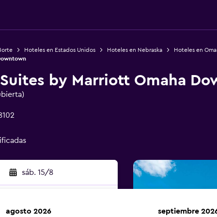
Norte
Hoteles en Estados Unidos
Hoteles en Nebraska
Hoteles en Oma
 Downtown
nd Suites by Marriott Omaha D
ubierta)
8102
ificadas
sáb. 15/8
agosto 2026
septiembre 202