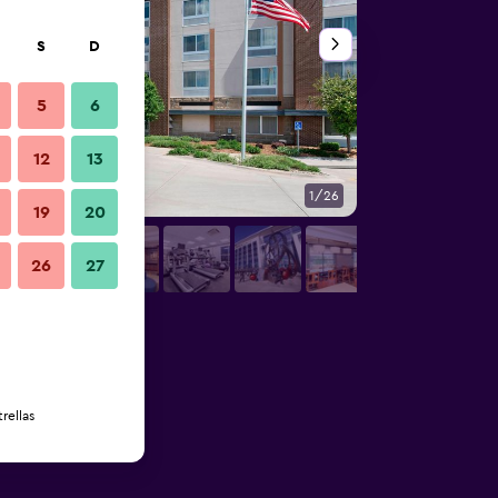
S
D
5
6
12
13
1/26
Lobby
19
20
26
27
rellas