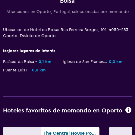
Bolsa
Espacio de almacenamiento
Atracciones en Oporto, Portugal, seleccionadas por momondo
Sistema de entretenimiento
TV de pantalla plana
Ubicación de Hotel da Bolsa: Rua Ferreira Borges, 101, 4050-253
Oporto, Distrito de Oporto
Sala de estar/TV compartida
TV por cable o vía satélite
Mejores lugares de interés
Canales de pago
Palácio da Bolsa
0,1 km
Iglesia de San Francisco
0,2 km
TV
Puente Luis I
0,6 km
Comedor
Restaurante
Bar/lounge
Hoteles favoritos de momondo en Oporto
La comida se puede entregar en el alojamiento
Máquina expendedora (bebidas)
Máquina expendedora (botanas)
The Central House Porto Ribeira - Hostel