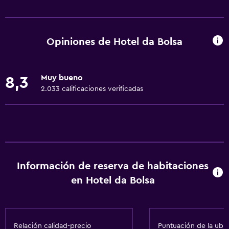
Servicios básicos
Wifi gratis
Dispositivo hotspot móvil
Opiniones de Hotel da Bolsa
Wifi disponible en todas las instalaciones
Internet
Muy bueno
8,3
Ropa de cama
2.033 calificaciones verificadas
Toallas
Extinguidor
Artículos de aseo gratis
Champú
Información de reserva de habitaciones
Alarma de humo
en Hotel da Bolsa
Calefacción
Gel de ducha
Aire acondicionado
Relación calidad-precio
Puntuación de la ubi