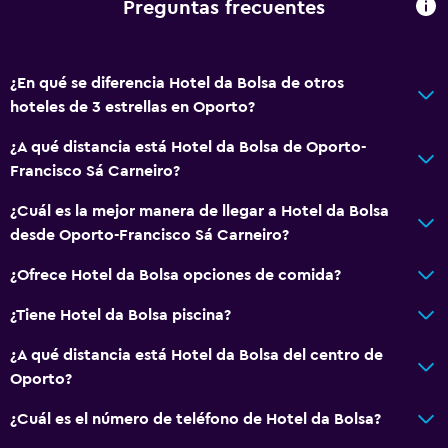
Preguntas frecuentes
Plantas superiores accesibles por ascensor
¿En qué se diferencia Hotel da Bolsa de otros
Baño
hoteles de 3 estrellas en Oporto?
Inodoro adaptado
¿A qué distancia está Hotel da Bolsa de Oporto-
Ducha
Francisco Sá Carneiro?
Gorro de baño
¿Cuál es la mejor manera de llegar a Hotel da Bolsa
Secador de pelo
desde Oporto-Francisco Sá Carneiro?
Aseo
¿Ofrece Hotel da Bolsa opciones de comida?
Papel higiénico
Cepillo de dientes
¿Tiene Hotel da Bolsa piscina?
Baño privado
¿A qué distancia está Hotel da Bolsa del centro de
Oporto?
Servicios y facilidades
¿Cuál es el número de teléfono de Hotel da Bolsa?
Cajero automático/banco