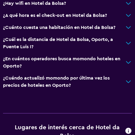
¿Hay wifi en Hotel da Bolsa?
Centro de negocios
Servicio de despertador
¿A qué hora es el check-out en Hotel da Bolsa?
Caja fuerte
¿Cuánto cuesta una habitación en Hotel da Bolsa?
Servicio de habitaciones
¿Cuál es la distancia de Hotel da Bolsa, Oporto, a
Mostrador de información turística
Puente Luis I?
Acceso con tarjeta
¿En cuántos operadores busca momondo hoteles en
Recepción 24 horas
Oporto?
¿Cuándo actualizó momondo por última vez los
General
precios de hoteles en Oporto?
Zona de estar
Piso de parquet o madera noble
Habitaciones insonorizadas
Insonorización
Lugares de interés cerca de Hotel da
Teléfono