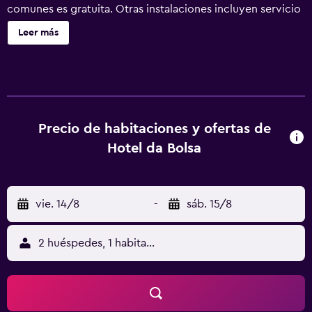
comunes es gratuita. Otras instalaciones incluyen servicio
de recepción 24 horas, periódicos gratuitos y asistencia
Leer más
turística y para la compra de entradas. Hotel da Bolsa
ofrece 34 alojamientos con caja fuerte y secador de pelo.
Se ofrece una televisión LCD con canales por satélite. Los
baños están equipados con ducha y artículos de higiene
personal gratuitos. Este hotel en Oporto ofrece acceso a
Internet wifi gratis. Entre las comodidades especialmente
Precio de habitaciones y ofertas de
pensadas para las personas en viaje de negocios se
Hotel da Bolsa
incluyen escritorio, sillas de oficina y teléfono. Se ofrece
servicio de limpieza todos los días y es posible solicitar
juegos de cama hipoalergénicos. Se pueden practicar las
vie. 14/8
-
sáb. 15/8
actividades de ocio y esparcimiento que se indican más
abajo en las instalaciones o cerca del alojamiento (es
posible que se aplique un recargo).
2 huéspedes, 1 habitación