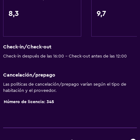
Papeleras
8,3
9,7
Accesibilidad y adecuación
Unidad accesible para personas en silla de ruedas
Accesibilidad
Check-in/Check-out
Ascensor
Check-in después de las 16:00 - Check-out antes de las 12:00
Silla para ducha
Ascensor disponible
Cancelación/prepago
Hipoalergénico
Las políticas de cancelación/prepago varían según el tipo de
Almohada hipoalergénica
habitación y el proveedor.
Habitación hipoalergénica
Número de licencia: 345
Para no fumadores
Lavabo bajo
Almohada sin plumas
Inodoro con barras de apoyo