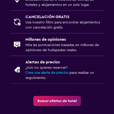
hoteles y alojamientos en un solo lugar.
Servicio de traslado (cargo adicional)
CANCELACIÓN GRATIS
Zona de trabajo
Usa nuestro filtro para encontrar alojamientos
con cancelación gratis.
Fax/fotocopiadora
Escritorio
Millones de opiniones
Mira las puntuaciones basadas en millones de
opiniones de huéspedes reales.
Ideal para familias
Cuidado de niños o guardería
Alertas de precios
¿Aún no quieres reservar?
Cuna/cama nido disponibles
Crea una alerta de precios
para realizar un
seguimiento.
Lavandería
Lavandería
Buscar ofertas de hotel
Actividades
Bicicletas