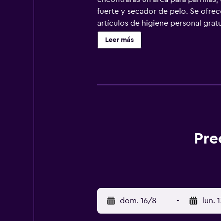
fuerte y secador de pelo. Se ofrec
artículos de higiene personal gratu
días. Se pueden practicar las acti
Leer más
posible que se aplique un recargo)
Pre
dom. 16/8
-
lun. 