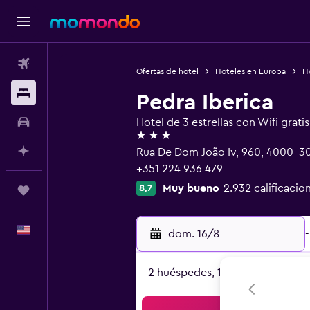
Vuelos
Ofertas de hotel
Hoteles en Europa
H
Alojamientos
Pedra Iberica
Autos
Hotel de 3 estrellas con Wifi gratis
3 estrellas
Planifica con IA
Rua De Dom João Iv, 960, 4000-30
+351 224 936 479
Muy bueno
2.932 calificacio
8,7
Trips
Español
dom. 16/8
-
2 huéspedes, 1 habitación