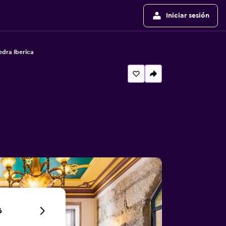
Iniciar sesión
edra Iberica
6