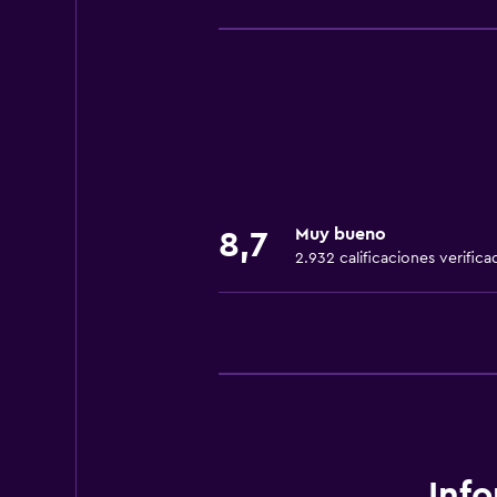
Wifi gratis
Wifi disponible en todas las instal
Internet
Ropa de cama
Toallas
Ventilador
Muy bueno
8,7
Extinguidor
2.932 calificaciones verifica
Artículos de aseo gratis
Champú
Alarma de humo
Calefacción
Gel de ducha
Baño
Inf