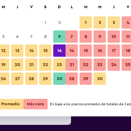
car
M
J
V
S
D
L
M
M
J
V
1
2
1
2
3
4
 barata de precio por noche
5
6
7
8
9
7
8
9
10
11
Restaurante
r
Total noche
12
13
14
15
16
14
15
16
17
18
$71
Ver oferta
19
20
21
22
23
21
22
23
24
25
Fotos
26
27
28
29
30
28
29
30
$72
Ver oferta
$73
Ver oferta
Promedio
Más caro
En base a los precios promedio de hoteles de 3 est