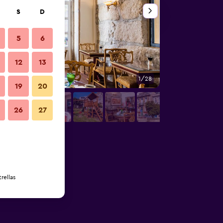
S
D
5
6
12
13
1/28
Restaurante
19
20
26
27
rellas