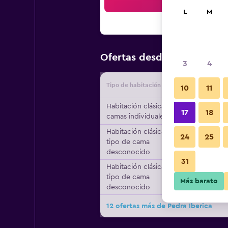
Bus
L
M
$71
Ofertas desde
/
Oferta más
3
4
Tipo de habitación
Proveedo
10
11
Habitación clásica, 2
17
18
camas individuales
Habitación clásica,
24
25
tipo de cama
desconocido
31
Habitación clásica,
tipo de cama
Más barato
desconocido
12 ofertas más de Pedra Iberica