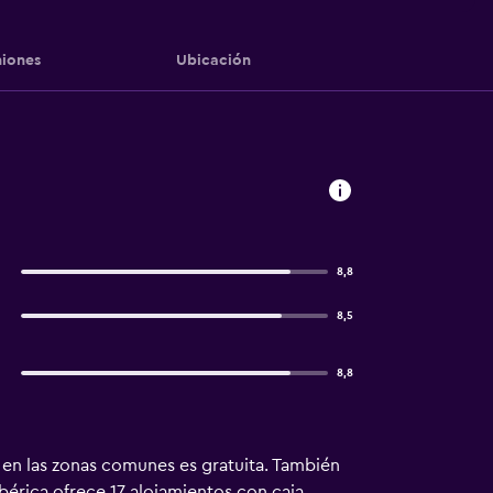
iones
Ubicación
8,8
8,5
8,8
fi en las zonas comunes es gratuita. También
Ibérica ofrece 17 alojamientos con caja