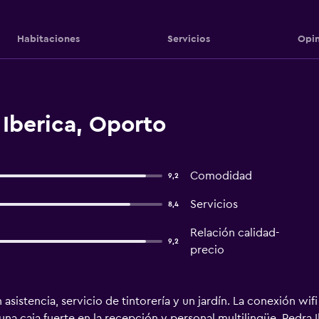
Habitaciones
Servicios
Opin
Iberica, Oporto
Comodidad
9,2
Servicios
8,4
Relación calidad-
9,2
precio
asistencia, servicio de tintorería y un jardín. La conexión wi
 una caja fuerte en la recepción y personal multilingüe. Pedra 