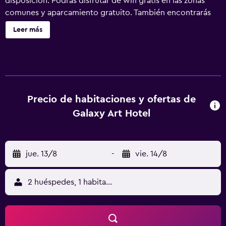
disposición. Podrás disfrutar de wifi gratis en las zonas
comunes y aparcamiento gratuito. También encontrarás
servicios de conserjería, servicio de recepción 24 horas y
Leer más
check-in exprés. No se ofrece servicio de limpieza. Galaxy
Art Hotel ofrece 31 alojamientos con aire acondicionado,
minibar y caja fuerte. Las habitaciones disponen de
balcón. Se ofrece una televisión de pantalla plana de 30
pulgadas con canales por cable. Los baños están
equipados con zapatillas y secador de pelo. Los
Precio de habitaciones y ofertas de
huéspedes pueden navegar por la web gracias a nuestro
Galaxy Art Hotel
acceso a Internet wifi gratis.
jue. 13/8
-
vie. 14/8
2 huéspedes, 1 habitación