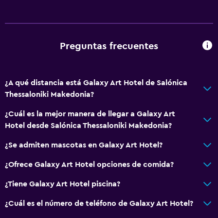
Aire acondicionado
Papeleras
Preguntas frecuentes
Baño
Inodoro adaptado
¿A qué distancia está Galaxy Art Hotel de Salónica
Ducha
Thessaloniki Makedonia?
Tina de baño
¿Cuál es la mejor manera de llegar a Galaxy Art
Bañera de hidromasaje
Hotel desde Salónica Thessaloniki Makedonia?
Secador de pelo
¿Se admiten mascotas en Galaxy Art Hotel?
Aseo
Papel higiénico
¿Ofrece Galaxy Art Hotel opciones de comida?
Albornoz
¿Tiene Galaxy Art Hotel piscina?
Baño privado
¿Cuál es el número de teléfono de Galaxy Art Hotel?
Ducha italiana