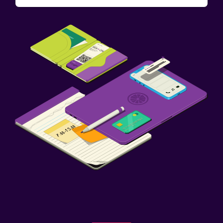
Botiquín de primeros auxilios
Caja fuerte
Piscina y spa
Bañera de hidromasaje
Zona de trabajo
Escritorio
Ideal para familias
Cuna/cama nido disponibles