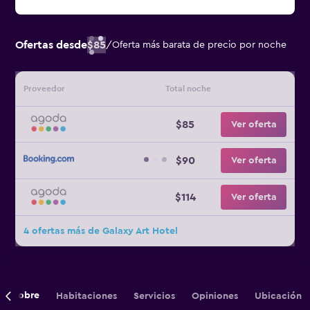
Ofertas desde
$85
/
Oferta más barata de precio por noche
Proveedor
Total noche
$85
Ver oferta
$90
Ver oferta
$114
Ver oferta
4 ofertas más de Galaxy Art Hotel
Sobre
Habitaciones
Servicios
Opiniones
Ubicación