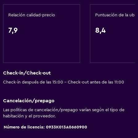
Piso de mosaico/mármol
Relación calidad-precio
Puntuación de la ubi
Espacio de almacenamiento
7,9
8,4
Servicios básicos
Wifi gratis
Wifi disponible en todas las instalaciones
Internet
Check-in/Check-out
Ropa de cama
Check-in después de las 15:00 - Check-out antes de las 11:00
Toallas
Extinguidor
Cancelación/prepago
Artículos de aseo gratis
Las políticas de cancelación/prepago varían según el tipo de
Champú
habitación y el proveedor.
Calefacción
Número de licencia: 0933Κ013Α0660900
Gel de ducha