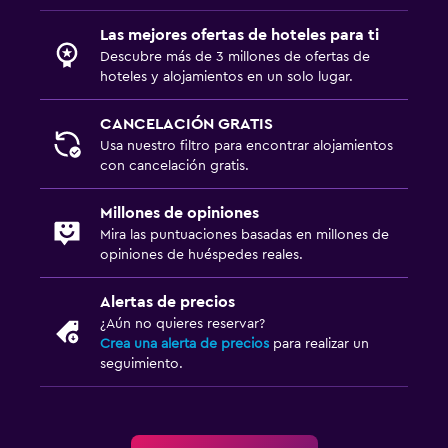
Comedor
Las mejores ofertas de hoteles para ti
Minibar
Descubre más de 3 millones de ofertas de
Bar/lounge
hoteles y alojamientos en un solo lugar.
Nevera
CANCELACIÓN GRATIS
La comida se puede entregar en el alojamiento
Usa nuestro filtro para encontrar alojamientos
Cafetería
con cancelación gratis.
Millones de opiniones
Aire libre
Mira las puntuaciones basadas en millones de
Terraza/patio
opiniones de huéspedes reales.
Terraza
Alertas de precios
Muebles de exterior
¿Aún no quieres reservar?
Crea una alerta de precios
para realizar un
Jardín
seguimiento.
Estacionamiento y transporte
Estacionamiento en la calle