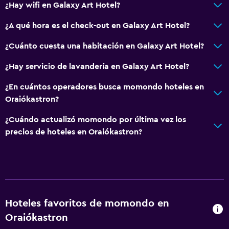
¿Hay wifi en Galaxy Art Hotel?
Accesibilidad y adecuación
¿A qué hora es el check-out en Galaxy Art Hotel?
Unidad accesible para personas en silla de ruedas
¿Cuánto cuesta una habitación en Galaxy Art Hotel?
Mascotas permitidas bajo consulta (pueden aplicar cargos
extra)
¿Hay servicio de lavandería en Galaxy Art Hotel?
Ascensor
¿En cuántos operadores busca momondo hoteles en
Ascensor disponible
Oraiókastron?
Para no fumadores
¿Cuándo actualizó momondo por última vez los
Plantas superiores accesibles por ascensor
precios de hoteles en Oraiókastron?
Plantas superiores accesibles por escaleras
Áreas designadas para fumadores
Servicios y facilidades
Hoteles favoritos de momondo en
Renta de autos
Oraiókastron
Servicio de despertador