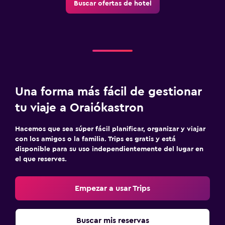
Buscar ofertas de hotel
Traslado aeropuerto
Estacionamiento gratuito
Sistema de entretenimiento
TV de pantalla plana
Sala de estar/TV compartida
Una forma más fácil de gestionar
TV
tu viaje a Oraiókastron
Hacemos que sea súper fácil planificar, organizar y viajar
Lavandería
con los amigos o la familia. Trips es gratis y está
Lavandería
disponible para su uso independientemente del lugar en
el que reserves.
Servicios de lavandería/tintorería
Plancha y tabla de planchar
Empezar a usar Trips
Salud y seguridad
Buscar mis reservas
Limpieza diaria