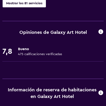
Mostrar los 81 servicios
General
Vista a una calle tranquila
Habitaciones familiares
Opiniones de Galaxy Art Hotel
Zona de estar
Vista al jardín
Bueno
7,8
Piso de parquet o madera noble
475 calificaciones verificadas
Pantuflas
Vista al patio interior
Sofá
Habitaciones insonorizadas
Información de reserva de habitaciones
Insonorización
en Galaxy Art Hotel
Teléfono
Vista a la montaña