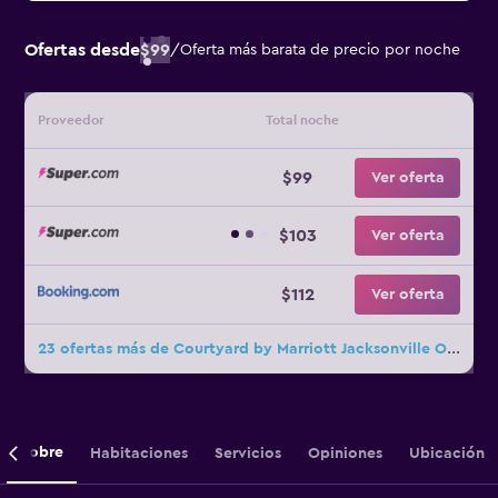
Ofertas desde
$99
/
Oferta más barata de precio por noche
Proveedor
Total noche
$99
Ver oferta
$103
Ver oferta
$112
Ver oferta
23 ofertas más de Courtyard by Marriott Jacksonville Orange Park
Sobre
Habitaciones
Servicios
Opiniones
Ubicación