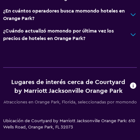
Teléfono
¿En cuántos operadores busca momondo hoteles en
Alfombrado
Orange Park?
Espacio de almacenamiento
¿Cuándo actualizó momondo por última vez los
precios de hoteles en Orange Park?
Salud y seguridad
Limpieza diaria
Botiquín de primeros auxilios
Detector de monóxido de carbono
Lugares de interés cerca de Courtyard
Caja fuerte
by Marriott Jacksonville Orange Park
Atracciones en Orange Park, Florida, seleccionadas por momondo
Baño
Secador de pelo
Ubicación de Courtyard by Marriott Jacksonville Orange Park: 610
Aseo
Wells Road, Orange Park, FL 32073
Baño privado