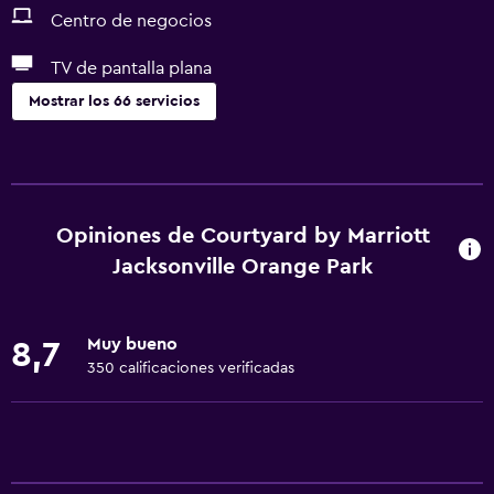
Centro de negocios
TV de pantalla plana
Mostrar los 66 servicios
Servicios básicos
Wifi gratis
Internet
Opiniones de Courtyard by Marriott
Ropa de cama
Jacksonville Orange Park
Toallas
Extinguidor
Muy bueno
8,7
Champú
350 calificaciones verificadas
Alarma de humo
Calefacción
Gel de ducha