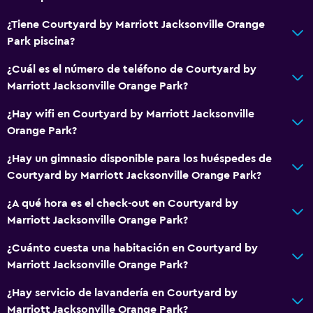
Restaurante
¿Tiene Courtyard by Marriott Jacksonville Orange
Bar/lounge
Park piscina?
Tetera/cafetera
¿Cuál es el número de teléfono de Courtyard by
Nevera
Marriott Jacksonville Orange Park?
Cafetera
¿Hay wifi en Courtyard by Marriott Jacksonville
Orange Park?
Sistema de entretenimiento
TV de pantalla plana
¿Hay un gimnasio disponible para los huéspedes de
Courtyard by Marriott Jacksonville Orange Park?
TV por cable o vía satélite
Canales de pago
¿A qué hora es el check-out en Courtyard by
Marriott Jacksonville Orange Park?
Servicio de streaming
TV
¿Cuánto cuesta una habitación en Courtyard by
Marriott Jacksonville Orange Park?
General
¿Hay servicio de lavandería en Courtyard by
Posibilidad de habitaciones conectadas
Marriott Jacksonville Orange Park?