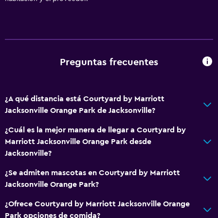
Recepción 24 horas
Accesibilidad y adecuación
Unidad accesible para personas en silla de ruedas
Mascotas permitidas bajo consulta (pueden aplicar cargos
Preguntas frecuentes
extra)
Accesibilidad
¿A qué distancia está Courtyard by Marriott
Ascensor
Jacksonville Orange Park de Jacksonville?
Hipoalergénico
¿Cuál es la mejor manera de llegar a Courtyard by
Para no fumadores
Marriott Jacksonville Orange Park desde
Almohada sin plumas
Jacksonville?
Plantas superiores accesibles por ascensor
¿Se admiten mascotas en Courtyard by Marriott
Jacksonville Orange Park?
Comedor
¿Ofrece Courtyard by Marriott Jacksonville Orange
Microondas
Park opciones de comida?