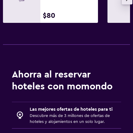
Habitación
Almohada de plumas
$80
Perchero
Estacionamiento y transporte
Estacionamiento gratuito
Zona de trabajo
Ahorra al reservar
Escritorio
hoteles con momondo
Gimnasio
Gimnasio
Las mejores ofertas de hoteles para ti
Descubre más de 3 millones de ofertas de
Piscina
hoteles y alojamientos en un solo lugar.
Piscina al aire libre