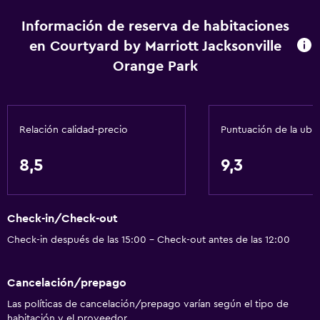
Aire acondicionado
Información de reserva de habitaciones
Papeleras
en Courtyard by Marriott Jacksonville
Acondicionador
Orange Park
Servicios y facilidades
Salas de conferencia
Relación calidad-precio
Puntuación de la ubi
Cajero automático/banco
Centro de negocios
8,5
9,3
Servicio de despertador
Caja fuerte
Check-in/Check-out
Instalaciones para reuniones
Check-in después de las 15:00 - Check-out antes de las 12:00
Minimercado en las instalaciones
Acceso con tarjeta
Cancelación/prepago
Check-out exprés
Las políticas de cancelación/prepago varían según el tipo de
habitación y el proveedor.