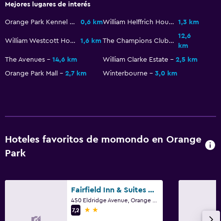
Mejores lugares de interés
Lavandería
Orange Park Kennel Club
0,6 km
William Helffrich House
1,3 km
Lavandería
12,6
William Westcott House
1,6 km
The Champions Club at Julington Creek
km
Servicios de lavandería/tintorería
The Avenues
14,6 km
William Clarke Estate
2,5 km
Plancha y tabla de planchar
Orange Park Mall
2,7 km
Winterbourne
3,0 km
Ideal para familias
Cuidado de niños o guardería
Cuna/cama nido disponibles
Hoteles favoritos de momondo en Orange
Comidas para niños
Park
Aire libre
Terraza/patio
Fairfield Inn & Suites by Marriott Jacksonville Orange Park
Sillas de playa
450 Eldridge Avenue, Orange Park, FL
2 estrellas
7,2