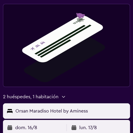
2 huéspedes, 1 habitación
Orsan Maradiso Hotel by Aminess
dom. 16/8
lun. 17/8