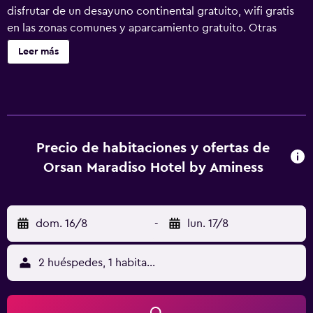
disfrutar de un desayuno continental gratuito, wifi gratis
en las zonas comunes y aparcamiento gratuito. Otras
instalaciones incluyen un bar junto a la piscina, una piscina
Leer más
de temporada y servicio de recepción 24 horas. Orsan
Maradiso Hotel by Aminess ofrece 97 alojamientos con
aire acondicionado y artículos de higiene personal
gratuitos. Se ofrece una televisión de pantalla plana en
todas las habitaciones. Los baños están equipados con
ducha y bañera combinadas. Este hotel en Orebic ofrece
Precio de habitaciones y ofertas de
acceso a Internet wifi gratis. Se ofrece servicio de
Orsan Maradiso Hotel by Aminess
limpieza todos los días y es posible solicitar juegos de
cama hipoalergénicos. Los servicios de ocio y
esparcimiento en este hotel incluyen piscina al aire libre
dom. 16/8
-
lun. 17/8
de temporada. Se pueden practicar las actividades de
ocio y esparcimiento que se indican más abajo en las
instalaciones o cerca del alojamiento (es posible que se
2 huéspedes, 1 habitación
aplique un recargo).