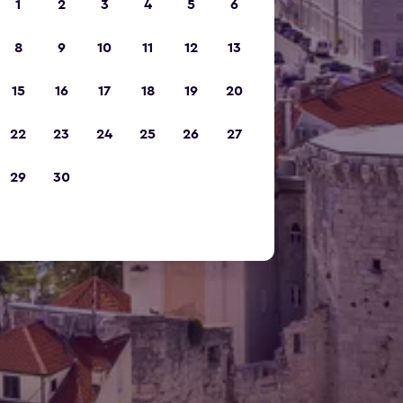
1
2
3
4
5
6
8
9
10
11
12
13
15
16
17
18
19
20
22
23
24
25
26
27
29
30