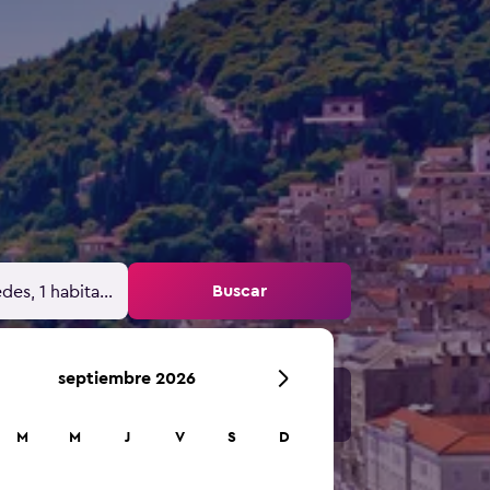
Buscar
des, 1 habitación
septiembre 2026
M
M
J
V
S
D