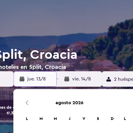
plit, Croacia
oteles en Split, Croacia
jue. 13/8
-
vie. 14/8
2 huéspe
agosto 2026
s de opciones de hoteles y alojamientos.
L
M
M
J
V
S
D
L