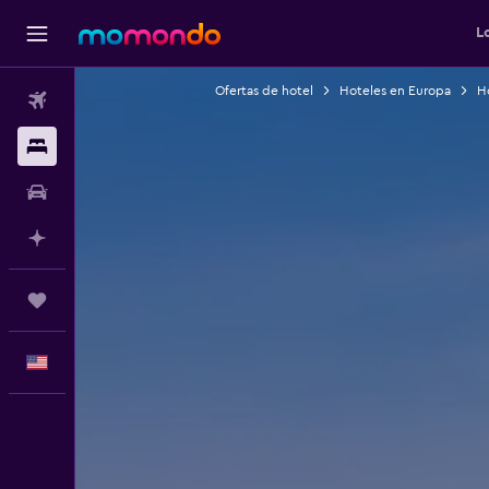
L
Ofertas de hotel
Hoteles en Europa
H
Vuelos
Alojamientos
Autos
Planifica con IA
Trips
Español