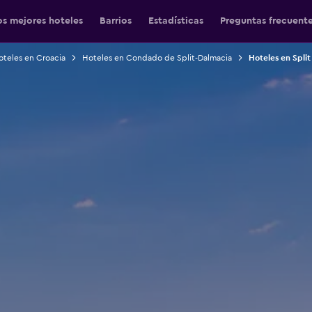
os mejores hoteles
Barrios
Estadísticas
Preguntas frecuent
oteles en Croacia
Hoteles en Condado de Split-Dalmacia
Hoteles en Split