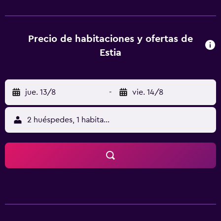
Stadium está a 1,9 km del alojamiento, y Plaza de Orestiada
está a 2,1 km. El aeropuerto (Aeropuerto de
Alexandroupoli) está a 105 km.
Precio de habitaciones y ofertas de
Estia
jue. 13/8
-
vie. 14/8
2 huéspedes, 1 habitación