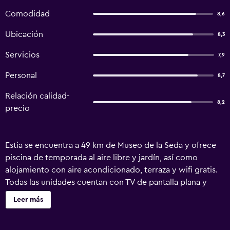
Comodidad
8,6
Ubicación
8,3
Servicios
7,9
Personal
8,7
Relación calidad-
8,2
precio
Estia se encuentra a 49 km de Museo de la Seda y ofrece
piscina de temporada al aire libre y jardín, así como
alojamiento con aire acondicionado, terraza y wifi gratis.
Todas las unidades cuentan con TV de pantalla plana y
zona de cocina totalmente equipada con nevera. El
Leer más
apartahotel ofrece barbacoa. Estia dispone de zona de
juegos infantil, además de salón de uso común. Municipal