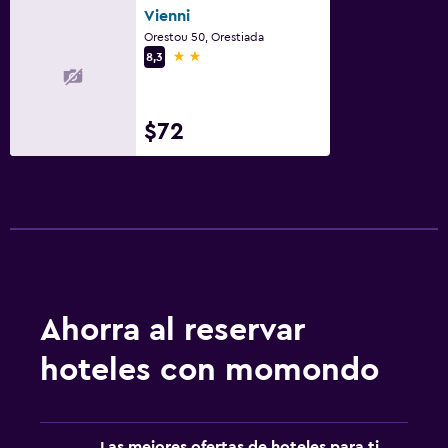
Vienni
Orestou 50, Orestiada
2 estrellas
8,3
$72
Ahorra al reservar
hoteles con momondo
Las mejores ofertas de hoteles para ti