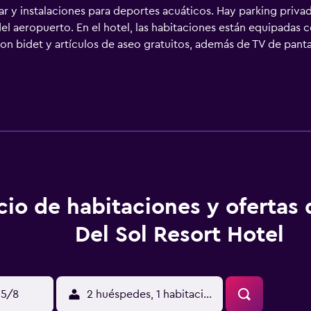
ar y instalaciones para deportes acuáticos. Hay parking privad
del aeropuerto. En el hotel, las habitaciones están equipadas 
n bidet y artículos de aseo gratuitos, además de TV de panta
as con terraza. En Costa Del Sol Resort Hotel, cada habitació
iático. Se puede jugar al billar en Costa Del Sol Resort Hotel,
 habla inglés y filipino, y el personal está dispuesto a ayuda
.
cio de habitaciones y ofertas
Del Sol Resort Hotel
15/8
2 huéspedes, 1 habitación