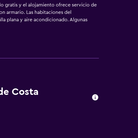
o gratis y el alojamiento ofrece servicio de
con armario. Las habitaciones del
lla plana y aire acondicionado. Algunas
n tiene ropa de cama y toallas. En el
 y la zona es ideal para practicar senderismo
r en cualquier momento. El aeropuerto
 de Costa