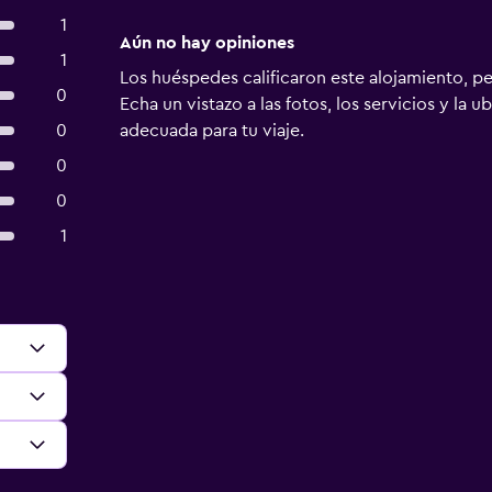
1
Aún no hay opiniones
1
Los huéspedes calificaron este alojamiento, p
0
Echa un vistazo a las fotos, los servicios y la u
0
adecuada para tu viaje.
0
0
1