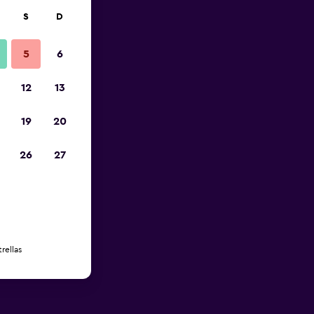
S
D
5
6
12
13
19
20
26
27
rellas