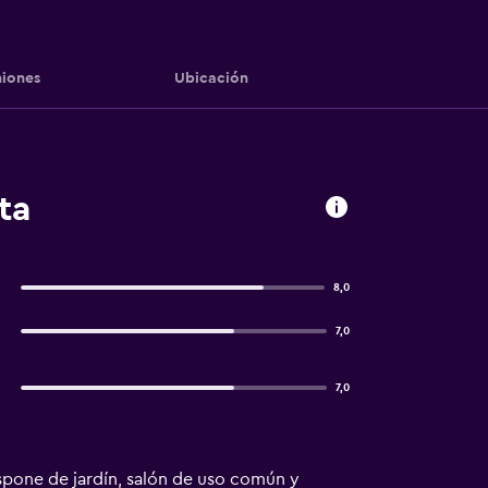
iones
Ubicación
ta
8,0
7,0
7,0
dispone de jardín, salón de uso común y