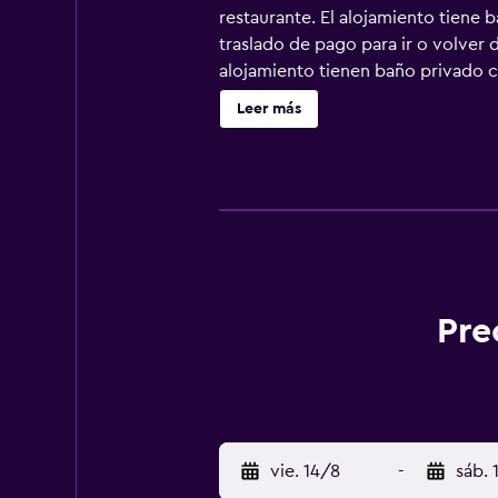
restaurante. El alojamiento tiene b
traslado de pago para ir o volver 
alojamiento tienen baño privado co
habitaciones también están equipad
Leer más
alojamiento se sirve un desayuno as
y submarinismo. En la recepción se
(Aeropuerto de Labo) está a 40 km
Pre
vie. 14/8
-
sáb. 