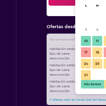
Bus
L
M
$63
Ofertas desde
/
Oferta má
3
4
Tipo de habitación
Proveedo
10
11
Habitación estándar,
17
18
tipo de cama
desconocido
24
25
Habitación estándar,
tipo de cama
desconocido
31
Habitación estándar,
Más barato
tipo de cama
desconocido
7 ofertas más de Costa Del Sol Reso