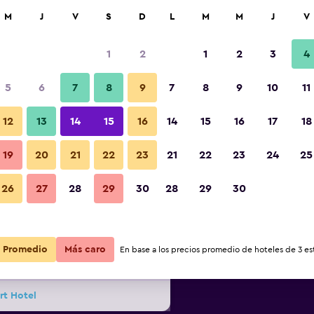
car
M
J
V
S
D
L
M
M
J
V
1
2
1
2
3
4
s barata de precio por noche
5
6
7
8
9
7
8
9
10
11
r
Total noche
12
13
14
15
16
14
15
16
17
18
19
20
21
22
23
21
22
23
24
25
$63
Ver oferta
26
27
28
29
30
28
29
30
$63
Ver oferta
Promedio
Más caro
En base a los precios promedio de hoteles de 3 est
$70
Ver oferta
rt Hotel