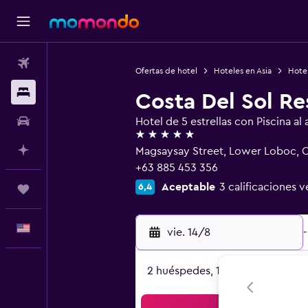
Vuelos
Ofertas de hotel
Hoteles en Asia
Hotel
Alojamientos
Costa Del Sol Re
Autos
Hotel de 5 estrellas con Piscina al a
5 estrellas
Planifica con IA
Magsaysay Street, Lower Loboc, O
+63 885 453 356
Aceptable
3 calificaciones v
6,4
Trips
Español
vie. 14/8
-
2 huéspedes, 1 habitación